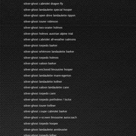
silver-ghost cabriolet dragon fly
silver-ghost landaulette special hooper
silver-ghost open drive landaulette rippon
silver-ghost tourer robinson
silver-ghost two-seater holmes
silver-ghost holmes austrian alpine trial
silver-ghost cabriolet all-weather salmons
silver-ghost torpedo barker
silver-ghost whitmore landaulette barker
silver-ghost torpedo holmes
silver-ghost saloon barker
silver-ghost enclosed limousine hooper
silver-ghost landaulette mann-egerton
silver-ghost landaulette kellner
silver-ghost saloon landaulette cann
silver-ghost torpedo cann
silver-ghost torpedo portholme / locke
silver-ghost tourer kellner
silver-ghost coupe cabriolet barker
silver-ghost v-screen limousine autocoach
silver-ghost torpedo hooper
silver-ghost landaulette armbruster
silver-ghost torpedo felber