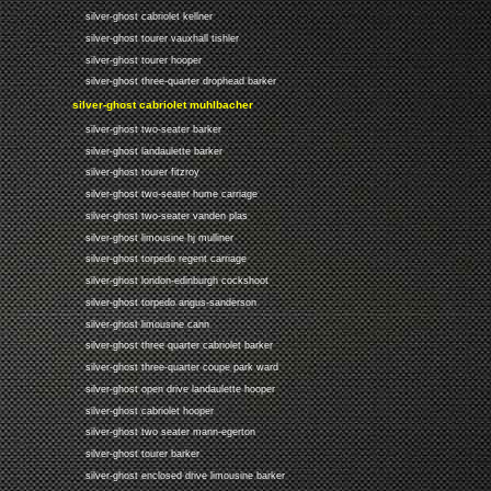
silver-ghost cabriolet kellner
silver-ghost tourer vauxhall tishler
silver-ghost tourer hooper
silver-ghost three-quarter drophead barker
silver-ghost cabriolet muhlbacher
silver-ghost two-seater barker
silver-ghost landaulette barker
silver-ghost tourer fitzroy
silver-ghost two-seater hume carriage
silver-ghost two-seater vanden plas
silver-ghost limousine hj mulliner
silver-ghost torpedo regent carriage
silver-ghost london-edinburgh cockshoot
silver-ghost torpedo angus-sanderson
silver-ghost limousine cann
silver-ghost three quarter cabriolet barker
silver-ghost three-quarter coupe park ward
silver-ghost open drive landaulette hooper
silver-ghost cabriolet hooper
silver-ghost two seater mann-egerton
silver-ghost tourer barker
silver-ghost enclosed drive limousine barker