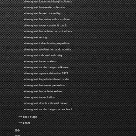
silver-ghost london-edinburgh schuette
silver-ghost two-seater wilkinson
silver-ghost farm-truck radley
silver-ghost limousine arthur mulliner
silver-ghost tourer cassini & tonolo
silver-ghost landaulette harris & others
silver-ghost racing
silver-ghost indian hunting expedition
silver-ghost roadster fernando martins
silver-ghost cabriolet walmsley
silver-ghost tourer watson
silver-ghost roi des belges wilkinson
silver-ghost alpine celebration 1973
silver-ghost torpedo landaulet binder
silver-ghost limousine paris-show
silver-ghost landaulette kellner
silver ghost tourer kellow
silver-ghost double cabriolet barker
silver-ghost roi des belges james black
•••• back-stage
•••• zoom
1914