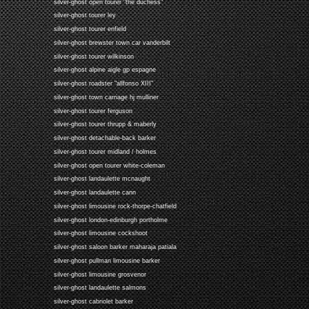
silver-ghost open tourer "the duchess"
silver-ghost tourer ley
silver-ghost tourer enfield
silver-ghost brewster town car vanderbilt
silver-ghost tourer wilkinson
silver-ghost alpine aigle gp espagne
silver-ghost roadster "allfonso XIII"
silver-ghost town carriage hj mulliner
silver-ghost tourer ferguson
silver-ghost tourer thrupp & maberly
silver-ghost detachable-back barker
silver-ghost tourer midland / holmes
silver-ghost open tourer white-coleman
silver-ghost landaulette mcnaught
silver-ghost landaulette cann
silver-ghost limousine rock-thorpe-chatfield
silver-ghost london-edinburgh portholme
silver-ghost limousine cockshoot
silver-ghost saloon barker maharaja patiala
silver-ghost pullman limousine barker
silver-ghost limousine grosvenor
silver-ghost landaulette salmons
silver-ghost cabriolet barker