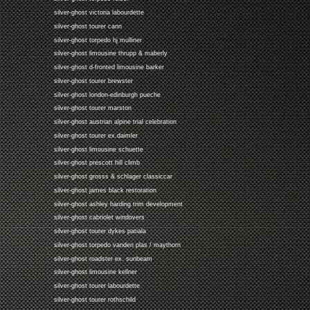
silver-ghost victoria labourdette
silver-ghost tourer cann
silver-ghost torpedo hj mulliner
silver-ghost limousine thrupp & maberly
silver-ghost d-fronted limousine barker
silver-ghost tourer brewster
silver-ghost london-edinburgh pueche
silver-ghost tourer marston
silver-ghost austrian alpine trial celebration
silver-ghost tourer ex.daimler
silver-ghost limousine schuette
silver-ghost prescott hill climb
silver-ghost grosss & schlager classiccar
silver-ghost james black restoration
silver-ghost ashley harding trim development
silver-ghost cabriolet windovers
silver-ghost tourer dykes patiala
silver-ghost torpedo vanden plas / maythorn
silver-ghost roadster ex. sunbeam
silver-ghost limousine kellner
silver-ghost tourer labourdette
silver-ghost tourer rothschild