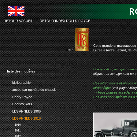
RETOUR ACCUEIL
-
RETOUR INDEX ROLLS-ROYCE
rolls-roy
Cette grande et majestueuse 
1913
Livrée à André Lazard, de Par
Une question, un rajout, une p
liste des modèles
cliquez sur les vignettes pour
bibliographie
Ces informations et photos pr
bibliothèque
(voir page bibliog
accès par numéro de chassis
>> Vous pouvez accéder à ces p
Henry Royce
Ces liens sont spécifiques à 
Charles Rolls
LES ANNEES 1900
LES ANNEES 1910
1910
1911
1912