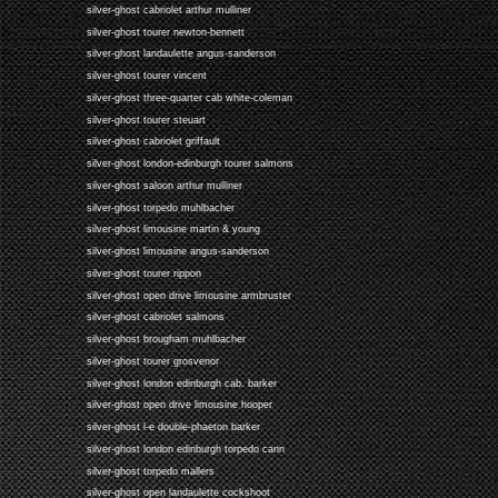
silver-ghost cabriolet arthur mulliner
silver-ghost tourer newton-bennett
silver-ghost landaulette angus-sanderson
silver-ghost tourer vincent
silver-ghost three-quarter cab white-coleman
silver-ghost tourer steuart
silver-ghost cabriolet griffault
silver-ghost london-edinburgh tourer salmons
silver-ghost saloon arthur mulliner
silver-ghost torpedo muhlbacher
silver-ghost limousine martin & young
silver-ghost limousine angus-sanderson
silver-ghost tourer rippon
silver-ghost open drive limousine armbruster
silver-ghost cabriolet salmons
silver-ghost brougham muhlbacher
silver-ghost tourer grosvenor
silver-ghost london edinburgh cab. barker
silver-ghost open drive limousine hooper
silver-ghost l-e double-phaeton barker
silver-ghost london edinburgh torpedo cann
silver-ghost torpedo mallers
silver-ghost open landaulette cockshoot