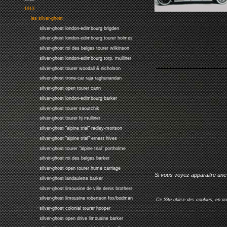
1913
les silver-ghost
silver-ghost london-edimbourg brigden
silver-ghost london-edimbourg tourer holmes
silver-ghost roi des belges tourer wilkinson
silver-ghost london-edimbourg torp. mulliner
silver-ghost tourer woodall & nicholson
silver-ghost trone-car raja raghunandan
silver-ghost open tourer cann
silver-ghost london-edimbourg barker
silver-ghost tourer saoutchik
silver-ghost tourer hj mulliner
silver-ghost "alpine trial" radley-morison
silver-ghost "alpine trial" ernest hives
silver-ghost tourer "alpine trial" portholme
silver-ghost roi des belges barker
silver-ghost open tourer hume carriage
Si vous voyez apparaitre une 
silver-ghost landaulette barker
silver-ghost limousine de ville denis brothers
silver-ghost limousine robertson fox/bodman
Ce Site utilise des cookies, en c
silver-ghost colonial tourer hooper
silver-ghost open drive limousine barker