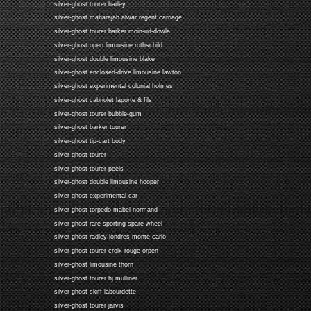
silver-ghost tourer harley
silver-ghost maharajah alwar regent carriage
silver-ghost tourer barker moin-ud-dowla
silver-ghost open limousine rothschild
silver-ghost double limousine blake
silver-ghost enclosed-drive limousine lawton
silver-ghost experimental colonial holmes
silver-ghost cabriolet laporte & fils
silver-ghost tourer bubble-gum
silver-ghost barker tourer
silver-ghost tip-cart body
silver-ghost tourer
silver-ghost tourer peels
silver-ghost double limousine hooper
silver-ghost experimental car
silver-ghost torpedo mabel normand
silver-ghost rare sporting spare wheel
silver-ghost radley londres monte-carlo
silver-ghost tourer croix-rouge orpen
silver-ghost limousine thorn
silver-ghost tourer hj mulliner
silver-ghost skiff labourdette
silver-ghost tourer jarvis