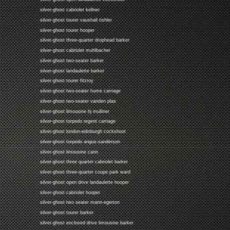
silver-ghost cabriolet kellner
silver-ghost tourer vauxhall tishler
silver-ghost tourer hooper
silver-ghost three-quarter drophead barker
silver-ghost cabriolet muhlbacher
silver-ghost two-seater barker
silver-ghost landaulette barker
silver-ghost tourer fitzroy
silver-ghost two-seater hume carriage
silver-ghost two-seater vanden plas
silver-ghost limousine hj mulliner
silver-ghost torpedo regent carriage
silver-ghost london-edinburgh cockshoot
silver-ghost torpedo angus-sanderson
silver-ghost limousine cann
silver-ghost three quarter cabriolet barker
silver-ghost three-quarter coupe park ward
silver-ghost open drive landaulette hooper
silver-ghost cabriolet hooper
silver-ghost two seater mann-egerton
silver-ghost tourer barker
silver-ghost enclosed drive limousine barker