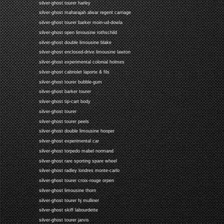
silver-ghost tourer harley
silver-ghost maharajah alwar regent carriage
silver-ghost tourer barker moin-ud-dowla
silver-ghost open limousine rothschild
silver-ghost double limousine blake
silver-ghost enclosed-drive limousine lawton
silver-ghost experimental colonial holmes
silver-ghost cabriolet laporte & fils
silver-ghost tourer bubble-gum
silver-ghost barker tourer
silver-ghost tip-cart body
silver-ghost tourer
silver-ghost tourer peels
silver-ghost double limousine hooper
silver-ghost experimental car
silver-ghost torpedo mabel normand
silver-ghost rare sporting spare wheel
silver-ghost radley londres monte-carlo
silver-ghost tourer croix-rouge orpen
silver-ghost limousine thorn
silver-ghost tourer hj mulliner
silver-ghost skiff labourdette
silver-ghost tourer jarvis