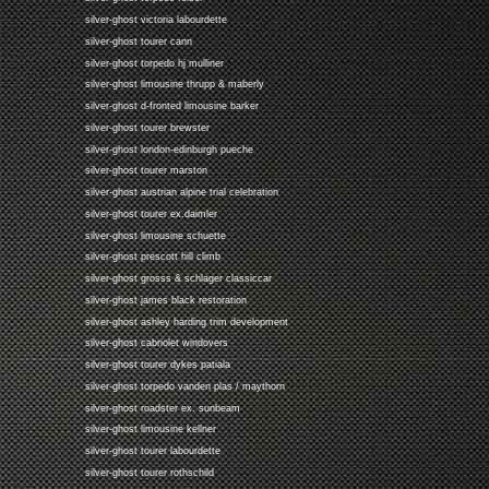
silver-ghost victoria labourdette
silver-ghost tourer cann
silver-ghost torpedo hj mulliner
silver-ghost limousine thrupp & maberly
silver-ghost d-fronted limousine barker
silver-ghost tourer brewster
silver-ghost london-edinburgh pueche
silver-ghost tourer marston
silver-ghost austrian alpine trial celebration
silver-ghost tourer ex.daimler
silver-ghost limousine schuette
silver-ghost prescott hill climb
silver-ghost grosss & schlager classiccar
silver-ghost james black restoration
silver-ghost ashley harding trim development
silver-ghost cabriolet windovers
silver-ghost tourer dykes patiala
silver-ghost torpedo vanden plas / maythorn
silver-ghost roadster ex. sunbeam
silver-ghost limousine kellner
silver-ghost tourer labourdette
silver-ghost tourer rothschild