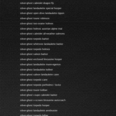
silver-ghost cabriolet dragon fly
silver-ghost landaulette special hooper
silver-ghost open drive landaulette rippon
silver-ghost tourer robinson
silver-ghost two-seater holmes
silver-ghost holmes austrian alpine trial
silver-ghost cabriolet all-weather salmons
silver-ghost torpedo barker
silver-ghost whitmore landaulette barker
silver-ghost torpedo holmes
silver-ghost saloon barker
silver-ghost enclosed limousine hooper
silver-ghost landaulette mann-egerton
silver-ghost landaulette kellner
silver-ghost saloon landaulette cann
silver-ghost torpedo cann
silver-ghost torpedo portholme / locke
silver-ghost tourer kellner
silver-ghost coupe cabriolet barker
silver-ghost v-screen limousine autocoach
silver-ghost torpedo hooper
silver-ghost landaulette armbruster
silver-ghost torpedo felber