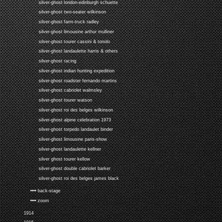
silver-ghost london-edinburgh schuette
silver-ghost two-seater wilkinson
silver-ghost farm-truck radley
silver-ghost limousine arthur mulliner
silver-ghost tourer cassini & tonolo
silver-ghost landaulette harris & others
silver-ghost racing
silver-ghost indian hunting expedition
silver-ghost roadster fernando martins
silver-ghost cabriolet walmsley
silver-ghost tourer watson
silver-ghost roi des belges wilkinson
silver-ghost alpine celebration 1973
silver-ghost torpedo landaulet binder
silver-ghost limousine paris-show
silver-ghost landaulette kellner
silver ghost tourer kellow
silver-ghost double cabriolet barker
silver-ghost roi des belges james black
•••• back-stage
•••• zoom
1914