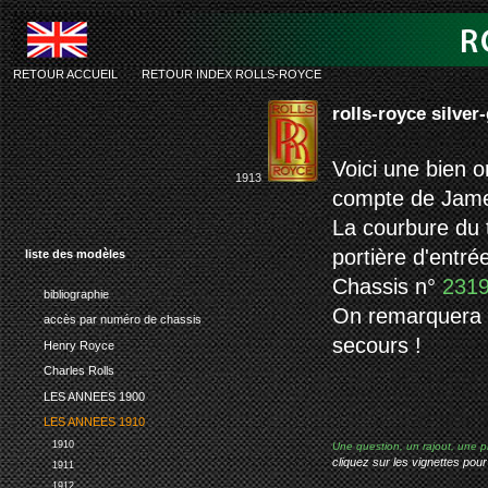
RETOUR ACCUEIL
-
RETOUR INDEX ROLLS-ROYCE
rolls-royce silve
Voici une bien o
1913
compte de Jame
La courbure du 
portière d'entrée
liste des modèles
Chassis n°
231
bibliographie
On remarquera f
accès par numéro de chassis
secours !
Henry Royce
Charles Rolls
LES ANNEES 1900
LES ANNEES 1910
1910
Une question, un rajout, une p
cliquez sur les vignettes pour
1911
1912