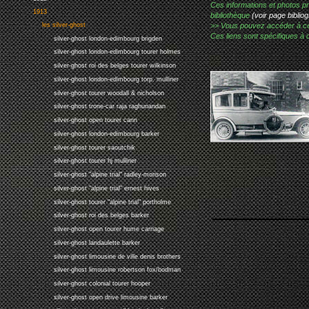
Ces informations et photos pr
1913
bibliothèque
(voir page bibliog
les silver-ghost
>> Vous pouvez accéder à ces p
Ces liens sont spécifiques à 
silver-ghost london-edimbourg brigden
silver-ghost london-edimbourg tourer holmes
silver-ghost roi des belges tourer wilkinson
silver-ghost london-edimbourg torp. mulliner
silver-ghost tourer woodall & nicholson
silver-ghost trone-car raja raghunandan
silver-ghost open tourer cann
silver-ghost london-edimbourg barker
silver-ghost tourer saoutchik
silver-ghost tourer hj mulliner
silver-ghost "alpine trial" radley-morison
silver-ghost "alpine trial" ernest hives
silver-ghost tourer "alpine trial" portholme
silver-ghost roi des belges barker
silver-ghost open tourer hume carriage
silver-ghost landaulette barker
silver-ghost limousine de ville denis brothers
silver-ghost limousine robertson fox/bodman
silver-ghost colonial tourer hooper
silver-ghost open drive limousine barker