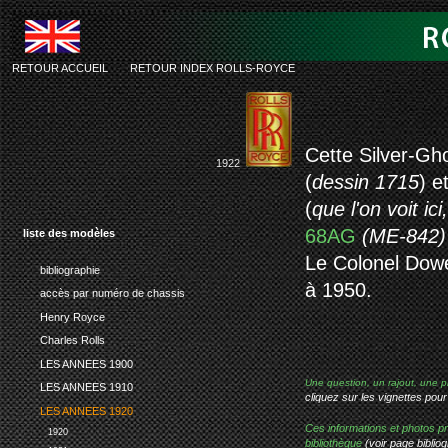
RETOUR ACCUEIL
-
RETOUR INDEX ROLLS-ROYCE
rolls-royc
Cette Silver-Gh
1922
(
dessin 1715
) e
(
que l'on voit i
68AG
(ME-842)
liste des modèles
Le Colonel Dowe
bibliographie
à 1950.
accès par numéro de chassis
Henry Royce
Charles Rolls
LES ANNEES 1900
Une question, un rajout, une p
LES ANNEES 1910
cliquez sur les vignettes pour
LES ANNEES 1920
Ces informations et photos pr
1920
bibliothèque
(voir page bibliog