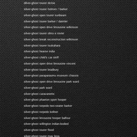
dilver-ghost tourer dickie
silver-ghost tourer holmes / barker
silver-ghost open tourer sunbeam
silver-ghost tourer barker / daimler
silver-ghost open drive limousine wilkinson
silver-ghost tourer olmo e rovier
silver-ghost break reconstruction wilkinson
silver-ghost tourer tsukahara
silver-ghost hearse india
silver-ghost child's car skiff
silver-ghost open drive limousine vincent
silver-ghost tourer bradbury
silver-ghost paraparaumu museum chassis
silver-ghost open drive limousine park ward
silver-ghost park ward
silver-ghost caravanette
silver-ghost phaeton sport hooper
silver-ghost torpedo two-seater barker
silver-ghost torpedo kellner
silver-ghost limousine hooper balfour
silver-ghost willington indian-bodied
silver-ghost tourer flood
silver-ghost tourer may bros