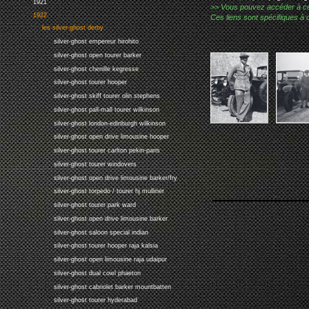
1921
>> Vous pouvez accéder à ces p
1922
Ces liens sont spécifiques à 
les silver-ghost derby
silver-ghost empereur hirohito
silver-ghost open tourer barker
silver-ghost chenille kegresse
silver-ghost tourer hooper
silver-ghost skiff tourer olin stephens
silver-ghost pall-mall tourer wilkinson
silver-ghost london-edinburgh wilkinson
silver-ghost open drive limousine hooper
silver-ghost tourer carlton pekin-paris
silver-ghost tourer windovers
silver-ghost open drive limousine barker/fry
silver-ghost torpedo / tourer hj mulliner
silver-ghost tourer park ward
silver-ghost open drive limousine barker
silver-ghost saloon special indian
silver-ghost tourer hooper raja kalsia
silver-ghost open limousine raja udaipur
silver-ghost dual cowl phaeton
silver-ghost cabriolet barker mountbatten
silver-ghost tourer hyderabad