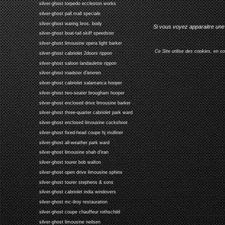
silver-ghost torpedo eccleston works
silver-ghost pall mall speciale
silver-ghost waring bros. body
Si vous voyez apparaitre une 
silver-ghost boat-tail skiff speedster
silver-ghost limousine opera light barker
Ce Site utilise des cookies, en c
silver-ghost cabriolet 2doors rippon
silver-ghost saloon landaulette rippon
silver-ghost roadster d'ieteren
silver-ghost cabriolet salamanca hooper
silver-ghost two-seater brougham hooper
silver-ghost enclosed drive limousine barker
silver-ghost three-quarter cabriolet park ward
silver-ghost enclosed limousine cockshoot
silver-ghost fixed-head coupe hj mulliner
silver-ghost all-weather park ward
silver-ghost limousine shah d'iran
silver-ghost tourer bob walton
silver-ghost open drive limousine sphinx
silver-ghost tourer stephens & sons
silver-ghost cabriolet india windovers
silver-ghost mc-ilroy restauration
silver-ghost coupe chauffeur rothschild
silver-ghost limousine neilsen