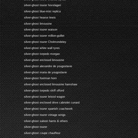
silver-ghost tourer hovslageri
silver-ghost blue-mist replica
silver-ghost hearse lewis
silver-ghost limousine
silver-ghost tourer watson
silver-ghost tourer million-guillet
silver-ghost tourer Cholmondeley
silver-ghost white wall tyres
silver-ghost torpedo morgan
silver-ghost enclosed limousine
silver-ghost alexandre de yougoslavie
silver-ghost maria de yougoslavie
silver-ghost footman horn
silver-ghost enclosed limousine hamshaw
silver-ghost torpedo skiff offord
silver-ghost tourer bristol wagon
silver-ghost enclosed drive cabriolet cunard
silver-ghost tourer spanish coachwork
silver-ghost tourer vintage wings
silver-ghost saloon harris & others
silver-ghost tourer
silver-ghost coupe chauffeur