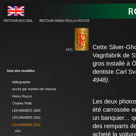
RETOUR ACCUEIL
-
RETOUR INDEX ROLLS-ROYCE
rolls-roy
Cette Silver-Gh
1921
Vagnfabrik de St
gros installé à
dentiste Carl S
liste des modèles
4948)
.
bibliographie
accès par numéro de chassis
Henry Royce
Les deux photos
Charles Rolls
été carrossée e
LES ANNEES 1900
un banquier... q
LES ANNEES 1910
des remparts de l
LES ANNEES 1920
1920
acheté la voitur