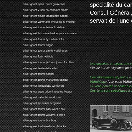
spécialité du ca
silver-ghost open tourer grosvenor
silver-ghost v-screen cabriolet broom
Consul Général,
silver-ghost single landaulette hooper
servait de l'une
silver-ghost weymann limousine hj mulliner
silver-ghost tourer lenine & staline
silver-ghost limousine barker prince monaco
silver-ghost tourer hj mulliner / fry
silver-ghost tourer angus
silver-ghost tourer smith-waddington
silver-ghost farm vehicle
silver-ghost tourer jackson jones & collins
Une question, un rajout, une p
cliquez sur les vignettes pour
silver-ghost landaulette elliott
silver-ghost tourer hooper
Ces informations et photos pr
silver-ghost tourer maharajah udaipur
bibliothèque
(voir page bibliog
>> Vous pouvez accéder à ces p
silver-ghost landaulette windovers
Ces liens sont spécifiques à 
silver-ghost open drive limousine hooper
silver-ghost cabriolet windovers
silver-ghost limousine ferguson
silver-ghost tourer park ward / cole
silver-ghost tourer williams & lamb
silver-ghost tourer bradbury
silver-ghost london-edinburgh locke