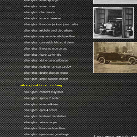
silver-ghost tourer sport gill
silver-ghost tourer parker
silver-ghost chief fire-car
silver-ghost torpedo brewster
silver-ghost limousine jackson jones collins
silver-ghost michelin steel disc wheels
silver-ghost weymann de ville hj mulliner
silver-ghost convertible hibbard & darrin
silver-ghost limousine moeremans
silver-ghost tourer barker vbe
silver-ghost alpine tourer wilkinson
silver-ghost roadster harrison-barclay
silver-ghost double phaeton hooper
silver-ghost single-cabriolet hooper
silver-ghost tourer nordberg
silver-ghost cabriolet maythorn
silver-ghost special 2 seater
silver-ghost tourer wilkinson
silver-ghost open 4 seater
silver-ghost landaulet marshalsea
silver-ghost saloon hooper
silver-ghost limousine hj mulliner
silver-ghost open tourer geissberger
Si vous voyez apparaitre une 