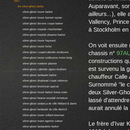
1921
Auparavant, sort
les silver-ghost derby
silver-ghost tourer barker
ailleurs...
), elle
silver-ghost tourer burnett reyner
Vallency, Prince
silver-ghost doctors coupe barker
à Stockholm en
silver-ghost torpedo chamberlain
silver-ghost torpedo phaeton barker
silver-ghost tourer hayward
On voit ensuite 
silver-ghost tourer locke
chassis n°
97A
silver-ghost coupe/cabriolet windovers
silver-ghost tourer melbourne motor body
constructions qu
silver-ghost roadster plaxton
est survenu la g
silver-ghost cabriolet rippon brothers
chauffeur Calle
silver-ghost landaulet barker
silver-ghost drophead coupe robinson
Surnommé "le ch
silver-ghost brockman special
deux Silver-Gh
silver-ghost tourer barker korea state
silver-ghost hearse woodall nicholson
lassé d'attendre
silver-ghost sedanca de ville hibbard & darrin
aurait annulé l
silver-ghost landaulet de ville dietrich
silver-ghost tourer millard-newman
silver-ghost mann egerton saloon
Le frère d'Ivar 
silver-ghost landaulette barker