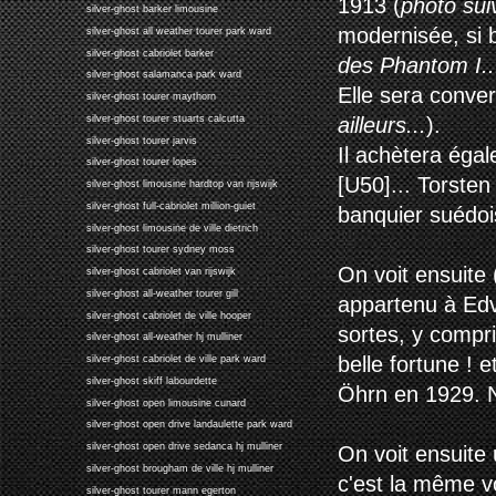
1913 (
photo sui
silver-ghost barker limousine
modernisée, si b
silver-ghost all weather tourer park ward
silver-ghost cabriolet barker
des Phantom I..
silver-ghost salamanca park ward
Elle sera conve
silver-ghost tourer maythorn
ailleurs...
).
silver-ghost tourer stuarts calcutta
silver-ghost tourer jarvis
Il achètera éga
silver-ghost tourer lopes
[U50]... Torsten
silver-ghost limousine hardtop van rijswijk
silver-ghost full-cabriolet million-guiet
banquier suédoi
silver-ghost limousine de ville dietrich
silver-ghost tourer sydney moss
On voit ensuite 
silver-ghost cabriolet van rijswijk
silver-ghost all-weather tourer gill
appartenu à Edv
silver-ghost cabriolet de ville hooper
sortes, y compri
silver-ghost all-weather hj mulliner
belle fortune ! e
silver-ghost cabriolet de ville park ward
silver-ghost skiff labourdette
Öhrn en 1929. 
silver-ghost open limousine cunard
silver-ghost open drive landaulette park ward
silver-ghost open drive sedanca hj mulliner
On voit ensuite
silver-ghost brougham de ville hj mulliner
c'est la même v
silver-ghost tourer mann egerton