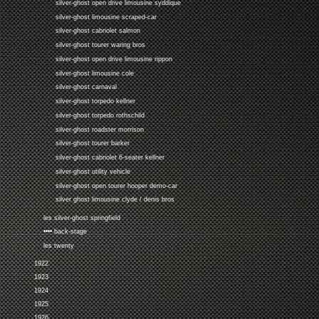
silver-ghost open drive limousine syddique
silver-ghost limousine scraped-car
silver-ghost cabriolet salmon
silver-ghost tourer waring bros
silver-ghost open drive limousine rippon
silver-ghost limousine cole
silver-ghost carnaval
silver-ghost torpedo kellner
silver-ghost torpedo rothschild
silver-ghost roadster morrison
silver-ghost tourer barker
silver-ghost cabriolet 6-seater kellner
silver-ghost utility vehicle
silver-ghost open tourer hooper demo-car
silver ghost limousine clyde / denis bros
les silver-ghost springfield
•••• back-stage
les twenty
1922
1923
1924
1925
1926