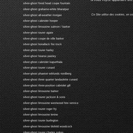
silver-ghost fixed head coupe fountain
silver-ghost grahame-white bharatpur
Ce Site utilise des cookies, en c
silver-ghost all-weather morgan
silver-ghost cabriolet hooper
silver-ghost limousine salmon / barker
silver-ghost tourer agate
silver-ghost coupe de ville barker
silver-ghost bonallack fire truck
silver-ghost tourer harley
silver-ghost hearse paisley
silver-ghost cabriolet kapurthala
silver-ghost tourer cunard
silver-ghost phaeton wiklunds nordberg
silver-ghost three quarter landaulette cunard
silver-ghost three-position cabriolet gill
silver-ghost limousine barker
silver-ghost tourer jackson & sons
silver-ghost limousine westwood hire service
silver-ghost tourer roger fry
silver-ghost limousine lenine
silver-ghost tourer burlington
silver-ghost limousine blofeld woodcock
silver-ghost tourer charles sykes