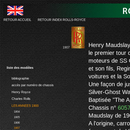
RETOUR ACCUEIL
-
RETOUR INDEX ROLLS-ROYCE
rolls-ro
Henry Maudslay é
1907
le premier tour 
moteurs de SS G
et son fils, Reg
liste des modèles
voitures et la S
bibliographie
Une façon de just
accès par numéro de chassis
Silver-Ghost W
Henry Royce
Baptisée "The A
Charles Rolls
LES ANNEES 1900
Chassis n°
605
1904
Maudslay de 190
1905
A l'origine, car
1906
1907