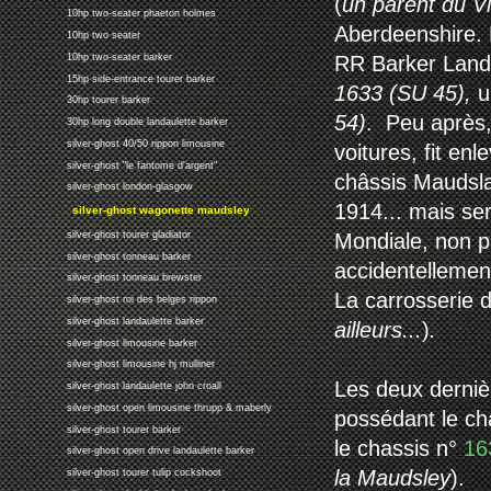
(
un parent du 
10hp two-seater phaeton holmes
Aberdeenshire. 
10hp two seater
10hp two-seater barker
RR Barker Land
15hp side-entrance tourer barker
1633
(SU 45),
u
30hp tourer barker
54)
. Peu après,
30hp long double landaulette barker
silver-ghost 40/50 rippon limousine
voitures, fit en
silver-ghost "le fantome d'argent"
châssis Maudsla
silver-ghost london-glasgow
1914... mais s
silver-ghost wagonette maudsley
silver-ghost tourer gladiator
Mondiale, non pa
silver-ghost tonneau barker
accidentellement
silver-ghost tonneau brewster
La carrosserie d
silver-ghost roi des belges rippon
silver-ghost landaulette barker
ailleurs...
)
.
silver-ghost limousine barker
silver-ghost limousine hj mulliner
Les deux derniè
silver-ghost landaulette john croall
silver-ghost open limousine thrupp & maberly
possédant le ch
silver-ghost tourer barker
le chassis n°
16
silver-ghost open drive landaulette barker
la Maudsley
).
silver-ghost tourer tulip cockshoot