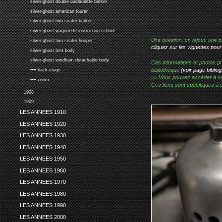
silver-ghost double landaulette barker
silver-ghost american tourer
silver-ghost two-seater barker
silver-ghost wagonette instruction-school
Une question, un rajout, une p
silver-ghost two-seater hooper
cliquez sur les vignettes pour
silver-ghost test body
silver-ghost windham detachable body
Ces informations et photos pr
bibliothèque
(voir page bibliog
•••• back-stage
>> Vous pouvez accéder à ces p
•••• zoom
Ces liens sont spécifiques à 
1908
1909
LES ANNEES 1910
LES ANNEES 1920
LES ANNEES 1930
LES ANNEES 1940
LES ANNEES 1950
LES ANNEES 1960
LES ANNEES 1970
LES ANNEES 1980
LES ANNEES 1990
LES ANNEES 2000