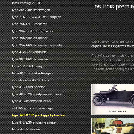
fafnir catalogue 1912
Les trois premi
type 284 / 384 lieferwagen
type 274 - 6/14 284 - 8/16 torpedo
type 284 12/16 roadster
type 384 roadster zweisitzer
type 384 phaeton lindner
Une question, un rajout, une p
type 394 14/35 limousine utermohle
cliquez sur les vignettes pour
type 472 8/22 kabriolett
Ces informations et photos pr
type 394 14/35 limousine
bibliothèque. Les affirmations
>> Vous pouvez accéder à ces p
fafnir 10/25 lieferwagen
Ces liens sont spécifiques à 
fafnir 8/20 schnellast-wagen
machtigen werke 10 litres
type 476 sport phaeton
type 486 6/20 sportphaeton miesen
type 476 lieferwagen jacobi
471 8/50 ps sport rennwagen
type 472 8 / 22 ps doppel-phaeton
type 471 9/30 limousine miesen
fafnir 476 limousine