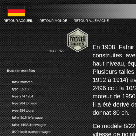
RETOUR ACCUEIL
-
RETOUR MONDE
-
RETOUR ALLEMAGNE
faf
En 1908, Fafnir
1914 / 1922
construites, ave
haut niveau, éq
Plusieurs taille
liste des modèles
1912 à 1914) ava
fafnir motoren
2496 cc : la 10
type 3,5 / 8
moteur de 1950 
type 274 / 284
Il a été dérivé 
type 284 torpedo
type 384 tourer
donnat 80 ch.
fafnir 8/16 lieferwagen
Ce modèle 8/22 
fafnir 14/35 lieferwagen
8/20 fleish-transportwagen
vitesse de poin