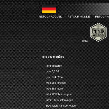
RETOUR ACCUEIL
-
RETOUR MONDE
-
RETOUR 
1913
liste des modèles
fafnir motoren
type 3,5 / 8
type 274 / 284
type 284 torpedo
type 384 tourer
fafnir 8/16 lieferwagen
fafnir 14/35 lieferwagen
8/20 fleish-transportwagen