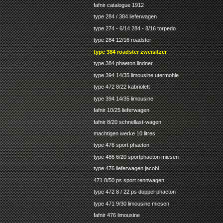
fafnir catalogue 1912
type 284 / 384 lieferwagen
type 274 - 6/14 284 - 8/16 torpedo
type 284 12/16 roadster
type 384 roadster zweisitzer
type 384 phaeton lindner
type 394 14/35 limousine utermohle
type 472 8/22 kabriolett
type 394 14/35 limousine
fafnir 10/25 lieferwagen
fafnir 8/20 schnellast-wagen
machtigen werke 10 litres
type 476 sport phaeton
type 486 6/20 sportphaeton miesen
type 476 lieferwagen jacobi
471 8/50 ps sport rennwagen
type 472 8 / 22 ps doppel-phaeton
type 471 9/30 limousine miesen
fafnir 476 limousine