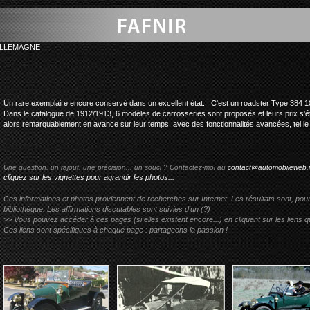
ALLEMAGNE
fafnir roadster 
Un rare exemplaire encore conservé dans un excellent état... C'est un roadster Type 384 10
Dans le catalogue de 1912/1913, 6 modèles de carrosseries sont proposés et leurs prix s'é
alors remarquablement en avance sur leur temps, avec des fonctionnalités avancées, tel le lev
Une question, un rajout, une précision... un souci ? Contactez-moi au
contact@automobileweb.
cliquez sur les vignettes pour agrandir les photos...
Ces informations et photos proviennent de recherches sur Internet. Les résultats sont, pou
bibliothèque. Les affirmations discutables sont suivies d'un (?)
>> Vous pouvez accéder à ces pages (si elles existent encore...) en cliquant sur les liens qu
Ces liens sont spécifiques à chaque page : partageons la passion !