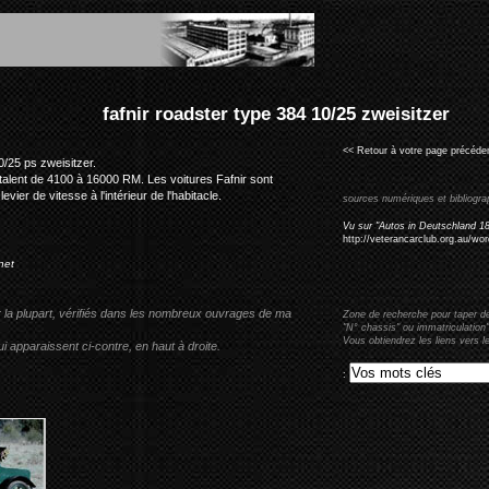
type 384 10/25 zweisitzer
<< Retour à votre page précéden
/25 ps zweisitzer.
talent de 4100 à 16000 RM. Les voitures Fafnir sont
ier de vitesse à l'intérieur de l'habitacle.
sources numériques et bibliogra
Vu sur "Autos in Deutschland 1
http://veterancarclub.org.au/
net
r la plupart, vérifiés dans les nombreux ouvrages de ma
Zone de recherche pour taper d
"N° chassis" ou immatriculation"
Vous obtiendrez les liens vers l
i apparaissent ci-contre, en haut à droite.
: