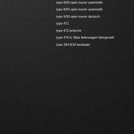
type 8/50 open tourer autenrieth
type 8/50 open tourer autenrieth
type 9/30 open tourer deutsch
type 471
type 472 pritsche
type 476 lc 36ps lieferwagen-fahrgestell
type 284 8/16 landaulet