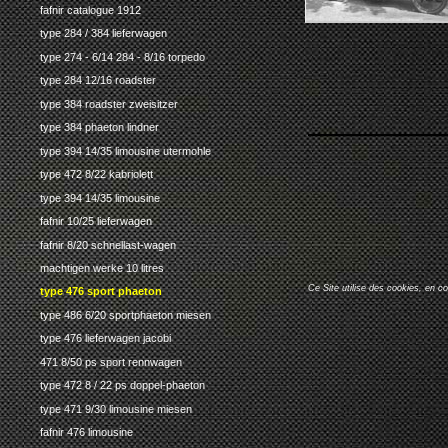
fafnir catalogue 1912
type 284 / 384 lieferwagen
type 274 - 6/14 284 - 8/16 torpedo
type 284 12/16 roadster
type 384 roadster zweisitzer
type 384 phaeton lindner
type 394 14/35 limousine utermohle
type 472 8/22 kabriolett
type 394 14/35 limousine
fafnir 10/25 lieferwagen
fafnir 8/20 schnellast-wagen
machtigen werke 10 litres
Ce Site utilise des cookies, en c
type 476 sport phaeton
type 486 6/20 sportphaeton miesen
type 476 lieferwagen jacobi
471 8/50 ps sport rennwagen
type 472 8 / 22 ps doppel-phaeton
type 471 9/30 limousine miesen
fafnir 476 limousine