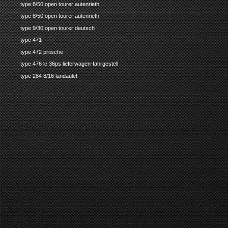
type 8/50 open tourer autenrieth
type 8/50 open tourer autenrieth
type 9/30 open tourer deutsch
type 471
type 472 pritsche
type 476 lc 36ps lieferwagen-fahrgestell
type 284 8/16 landaulet