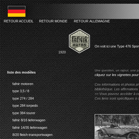
RETOUR ACCUEIL
RETOUR MONDE
RETOUR ALLEMAGNE
fafnir typ
On voit ici une Type 476 Spor
1920
Une question, un rajout, une p
liste des modèles
cliquez sur les vignettes pour
fafnir motoren
Ces informations et photos pr
bibliothèque. Les affirmations
type 3,5 / 8
>> Vous pouvez accéder à ces p
type 274 / 284
Ces liens sont spécifiques à 
type 284 torpedo
type 384 tourer
fafnir 8/16 lieferwagen
fafnir 14/35 lieferwagen
8/20 fleish-transportwagen