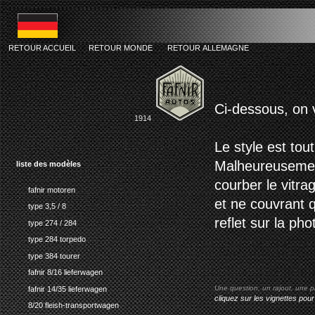
RETOUR ACCUEIL
RETOUR MONDE
RETOUR ALLEMAGNE
fafnir type
Ci-dessous, on 
1914
Le style est tou
Malheureusement,
liste des modèles
courber le vitra
fafnir motoren
et ne couvrant q
type 3,5 / 8
reflet sur la pho
type 274 / 284
type 284 torpedo
type 384 tourer
fafnir 8/16 lieferwagen
Une question, un rajout, une p
fafnir 14/35 lieferwagen
cliquez sur les vignettes pour
8/20 fleish-transportwagen