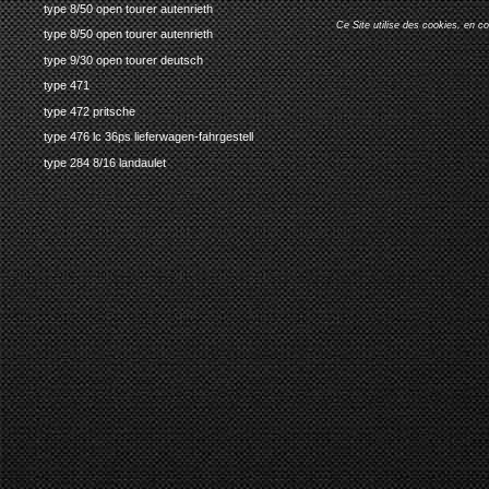
type 8/50 open tourer autenrieth
Ce Site utilise des cookies, en c
type 8/50 open tourer autenrieth
type 9/30 open tourer deutsch
type 471
type 472 pritsche
type 476 lc 36ps lieferwagen-fahrgestell
type 284 8/16 landaulet