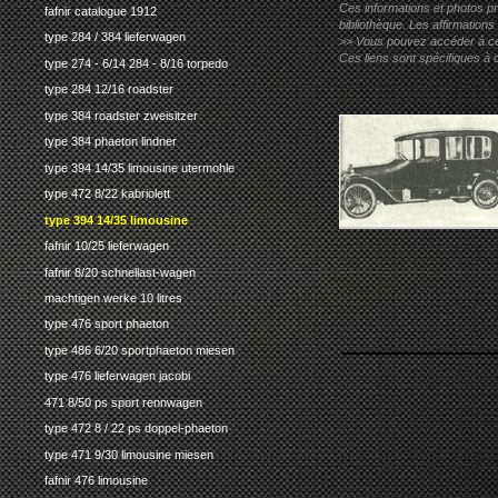
Ces informations et photos pr
fafnir catalogue 1912
bibliothèque. Les affirmations
type 284 / 384 lieferwagen
>> Vous pouvez accéder à ces p
Ces liens sont spécifiques à 
type 274 - 6/14 284 - 8/16 torpedo
type 284 12/16 roadster
type 384 roadster zweisitzer
type 384 phaeton lindner
type 394 14/35 limousine utermohle
type 472 8/22 kabriolett
type 394 14/35 limousine
fafnir 10/25 lieferwagen
fafnir 8/20 schnellast-wagen
machtigen werke 10 litres
type 476 sport phaeton
type 486 6/20 sportphaeton miesen
type 476 lieferwagen jacobi
471 8/50 ps sport rennwagen
type 472 8 / 22 ps doppel-phaeton
type 471 9/30 limousine miesen
fafnir 476 limousine