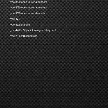
type 8/50 open tourer autenrieth
type 8/50 open tourer autenrieth
type 9/30 open tourer deutsch
type 471
type 472 pritsche
type 476 lc 36ps lieferwagen-fahrgestell
type 284 8/16 landaulet