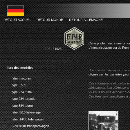
RETOUR ACCUEIL
RETOUR MONDE
RETOUR ALLEMAGNE
fafnir type 4
Cette photo montre une Limou
L'immatriculation est de Pomm
1921 / 1926
liste des modèles
Une question, un rajout, une p
cliquez sur les vignettes pour
fafnir motoren
Ces informations et photos pr
type 3,5 / 8
bibliothèque. Les affirmations
type 274 / 284
>> Vous pouvez accéder à ces p
Ces liens sont spécifiques à 
type 284 torpedo
type 384 tourer
fafnir 8/16 lieferwagen
fafnir 14/35 lieferwagen
8/20 fleish-transportwagen