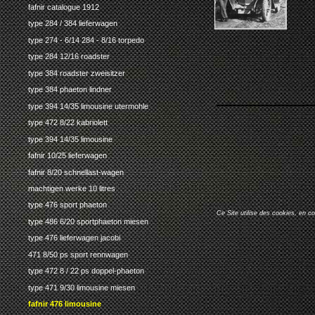
fafnir catalogue 1912
type 284 / 384 lieferwagen
type 274 - 6/14 284 - 8/16 torpedo
type 284 12/16 roadster
type 384 roadster zweisitzer
type 384 phaeton lindner
type 394 14/35 limousine utermohle
type 472 8/22 kabriolett
type 394 14/35 limousine
fafnir 10/25 lieferwagen
fafnir 8/20 schnellast-wagen
machtigen werke 10 litres
type 476 sport phaeton
Ce Site utilise des cookies, en c
type 486 6/20 sportphaeton miesen
type 476 lieferwagen jacobi
471 8/50 ps sport rennwagen
type 472 8 / 22 ps doppel-phaeton
type 471 9/30 limousine miesen
fafnir 476 limousine