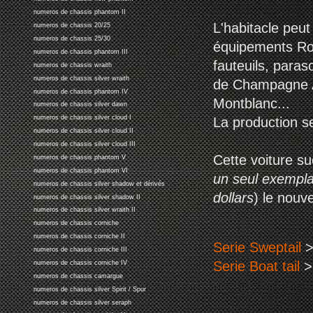
numeros de chassis phantom II
L'habitacle peu
numeros de chassis 20/25
numeros de chassis 25/30
équipements Rol
numeros de chassis phantom III
fauteuils, paraso
numeros de chassis wraith
numeros de chassis silver wraith
de Champagne A
numeros de chassis phantom IV
Montblanc...
numeros de chassis silver dawn
numeros de chassis silver cloud I
La production se
numeros de chassis silver cloud II
numeros de chassis silver cloud III
Cette voiture s
numeros de chassis phantom V
numeros de chassis phantom VI
un seul exempla
numeros de chassis silver shadow et dérivés
dollars
) le nouv
numeros de chassis silver shadow II
numeros de chassis silver wraith II
numeros de chassis corniche
numeros de chassis corniche II
Serie Sweptail
numeros de chassis corniche III
Serie Boat tail
numeros de chassis corniche IV
numeros de chassis camargue
numeros de chassis silver Spirit / Spur
numeros de chassis silver seraph