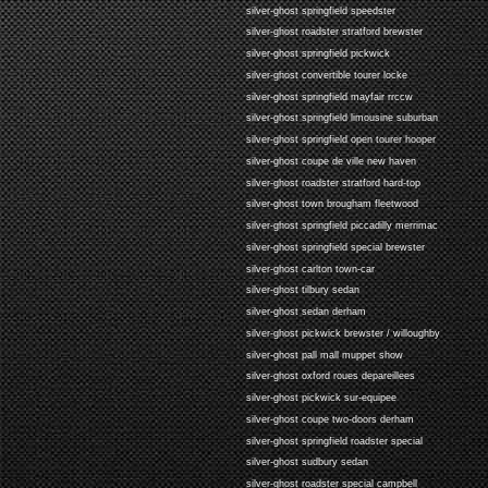
silver-ghost springfield speedster
silver-ghost roadster stratford brewster
silver-ghost springfield pickwick
silver-ghost convertible tourer locke
silver-ghost springfield mayfair rrccw
silver-ghost springfield limousine suburban
silver-ghost springfield open tourer hooper
silver-ghost coupe de ville new haven
silver-ghost roadster stratford hard-top
silver-ghost town brougham fleetwood
silver-ghost springfield piccadilly merrimac
silver-ghost springfield special brewster
silver-ghost carlton town-car
silver-ghost tilbury sedan
silver-ghost sedan derham
silver-ghost pickwick brewster / willoughby
silver-ghost pall mall muppet show
silver-ghost oxford roues depareillees
silver-ghost pickwick sur-equipee
silver-ghost coupe two-doors derham
silver-ghost springfield roadster special
silver-ghost sudbury sedan
silver-ghost roadster special campbell