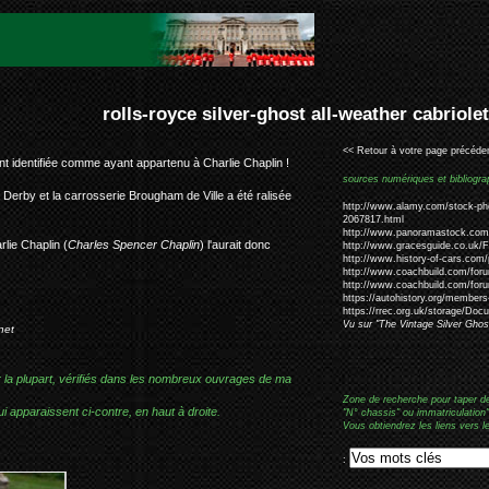
r-ghost all-weather cabriolet charlie chaplin #129em
<< Retour à votre page précéden
nt identifiée comme ayant appartenu à Charlie Chaplin !
sources numériques et bibliogra
Derby et la carrosserie Brougham de Ville a été ralisée
http://www.alamy.com/stock-phot
2067817.html
http://www.panoramastock.com/
lie Chaplin (
Charles Spencer Chaplin
) l'aurait donc
http://www.gracesguide.co.uk/
http://www.history-of-cars.com/p
http://www.coachbuild.com/for
http://www.coachbuild.com/fo
https://autohistory.org/members
https://rrec.org.uk/storage/Doc
Vu sur "The Vintage Silver Gho
net
r la plupart, vérifiés dans les nombreux ouvrages de ma
Zone de recherche pour taper d
i apparaissent ci-contre, en haut à droite.
"N° chassis" ou immatriculation"
Vous obtiendrez les liens vers l
: