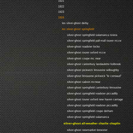
1921
1922
1923
1924
les silver-ghost derby
les silver-ghost springfield
silver-ghost springfield salamanca riviera
silver-ghost springfield pall-mall tourer rrccw
silver-ghost roadster locke
silver-ghost tourer oxford rrccw
silver-ghost coupe mc near
silver-ghost canterbury landaulette holbrook
silver-ghost pickwick limousine willoughby
silver-ghost limousine pickwick "le corniaud"
silver-ghost saloon mcnear
silver-ghost springfield canterbury limousine
silver-ghost springfield roadster piccadilly
silver-ghost tourer oxford new haven carriage
silver-ghost springfield roadster piccadilly
silver-ghost springfield coupe derham
silver-ghost springfield salamanca
silver-ghost all-weather charlie chaplin
silver-ghost newmarket brewster