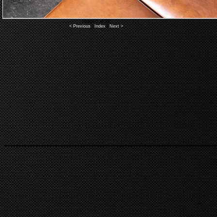
Image 5 of 20
< Previous
|
Index
|
Next >