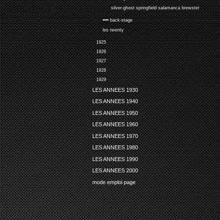
silver-ghost springfield salamanca brewster
•••• back-stage
les twenty
1925
1926
1927
1928
1929
LES ANNEES 1930
LES ANNEES 1940
LES ANNEES 1950
LES ANNEES 1960
LES ANNEES 1970
LES ANNEES 1980
LES ANNEES 1990
LES ANNEES 2000
mode emploi page