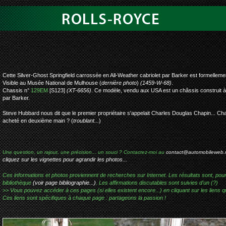
rolls-royce silve
Cette Silver-Ghost Springfield carrossée en All-Weather cabriolet par Barker est formelleme
Visible au Musée National de Mulhouse (
dernière photo
)
(1459-W-68)
.
Chassis n°
129EM
[S123]
(XT-6656)
. Ce modèle, vendu aux USA est un châssis construit à 
par Barker.
Steve Hubbard nous dit que le premier propriétaire s'appelait Charles Douglas Chapin... Char
acheté en deuxième main ? (
troublant...
)
Une question, un rajout, une précision... un souci ? Contactez-moi au
contact@automobileweb.
cliquez sur les vignettes pour agrandir les photos...
Ces informations et photos proviennent de recherches sur Internet. Les résultats sont, pou
bibliothèque
(voir page bibliographie...)
. Les affirmations discutables sont suivies d'un (?)
>> Vous pouvez accéder à ces pages (si elles existent encore...) en cliquant sur les liens qu
Ces liens sont spécifiques à chaque page : partageons la passion !