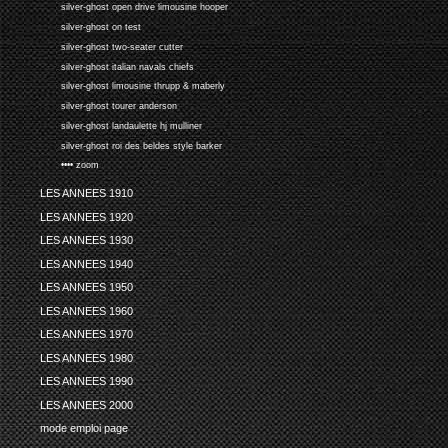
silver-ghost open drive limousine hooper
silver-ghost on test
silver-ghost two-seater cutter
silver-ghost italian navals chiefs
silver-ghost limousine thrupp & maberly
silver-ghost tourer anderson
silver-ghost landaulette hj mulliner
silver-ghost roi des beldes style barker
•••• zoom
LES ANNEES 1910
LES ANNEES 1920
LES ANNEES 1930
LES ANNEES 1940
LES ANNEES 1950
LES ANNEES 1960
LES ANNEES 1970
LES ANNEES 1980
LES ANNEES 1990
LES ANNEES 2000
mode emploi page