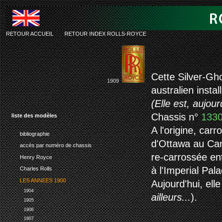
RETOUR ACCUEIL
-
RETOUR INDEX ROLLS-ROYCE
rolls-roy
Cette Silver-Gh
1909
australien instal
(
Elle est, aujou
Chassis n°
133
liste des modèles
A l'origine, car
bibliographie
d'Ottawa au Can
accès par numéro de chassis
re-carrossée en
Henry Royce
à l'Imperial Pa
Charles Rolls
LES ANNEES 1900
Aujourd'hui, ell
1904
ailleurs...
).
1905
1906
1907