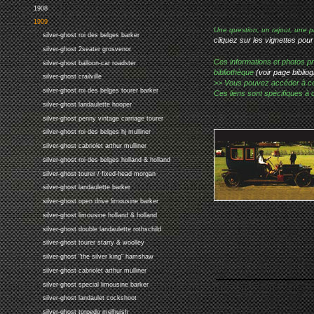
1908
1909
Une question, un rajout, une p
silver-ghost roi des belges barker
cliquez sur les vignettes pour
silver-ghost 2seater grosvenor
Ces informations et photos pr
silver-ghost balloon-car roadster
bibliothèque
(voir page bibliog
silver-ghost crailville
>> Vous pouvez accéder à ces p
silver-ghost roi des belges tourer barker
Ces liens sont spécifiques à 
silver-ghost landaulette hooper
silver-ghost penny vintage carriage tourer
silver-ghost roi des belges hj mulliner
silver-ghost cabriolet arthur mulliner
silver-ghost roi des belges holland & holland
silver-ghost tourer / fixed-head morgan
silver-ghost landaulette barker
silver-ghost open drive limousine barker
silver-ghost limousine holland & holland
silver-ghost double landaulette rothschild
silver-ghost tourer starry & woolley
silver-ghost "the silver king" hamshaw
silver-ghost cabriolet arthur mulliner
silver-ghost special limousine barker
silver-ghost landaulet cockshoot
silver-ghost torpedo melhuish