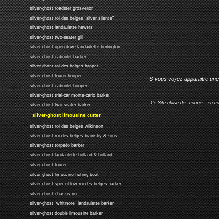
silver-ghost roadster grosvenor
silver-ghost roi des belges "silver silence"
silver-ghost landaulette hewers
silver-ghost two-seater gill
silver-ghost open drive landaulette burlington
silver-ghost cabriolet barker
silver-ghost roi des belges hooper
silver-ghost tourer hooper
Si vous voyez apparaitre une 
silver-ghost cabriolet hooper
silver-ghost trial-car monte-carlo barker
Ce Site utilise des cookies, en c
silver-ghost two-seater barker
silver-ghost limousine cutter
silver-ghost roi des belges wilkinson
silver-ghost roi des belges brainsby & sons
silver-ghost torpedo barker
silver-ghost landaulette holland & holland
silver-ghost tourer
silver-ghost limousine fishing boat
silver-ghost special-low roi des belges barker
silver-ghost chassis nu
silver-ghost "whitmore" landaulette barker
silver-ghost double limousine barker