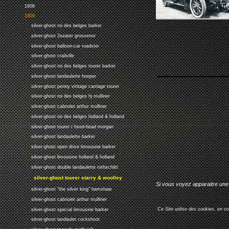
1908
1909
silver-ghost roi des belges barker
silver-ghost 2seater grosvenor
silver-ghost balloon-car roadster
silver-ghost crailville
silver-ghost roi des belges tourer barker
silver-ghost landaulette hooper
silver-ghost penny vintage carriage tourer
silver-ghost roi des belges hj mulliner
silver-ghost cabriolet arthur mulliner
silver-ghost roi des belges holland & holland
silver-ghost tourer / fixed-head morgan
silver-ghost landaulette barker
silver-ghost open drive limousine barker
silver-ghost limousine holland & holland
silver-ghost double landaulette rothschild
silver-ghost tourer starry & woolley
Si vous voyez apparaitre une 
silver-ghost "the silver king" hamshaw
silver-ghost cabriolet arthur mulliner
Ce Site utilise des cookies, en c
silver-ghost special limousine barker
silver-ghost landaulet cockshoot