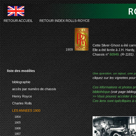
RETOUR ACCUEIL
-
RETOUR INDEX ROLLS-ROYCE
rolls-roy
Cette Silver-Ghost a été car
1909
Elle a été livrée à J.H. Hard
Chassis n°
60949
.
(R-1181).
liste des modèles
Une question, un rajout, une p
cliquez sur les vignettes pour
bibliographie
Ces informations et photos pr
accès par numéro de chassis
bibliothèque
(voir page bibliog
Henry Royce
>> Vous pouvez accéder à ces p
Ces liens sont spécifiques à 
Charles Rolls
LES ANNEES 1900
1904
1905
1906
1907