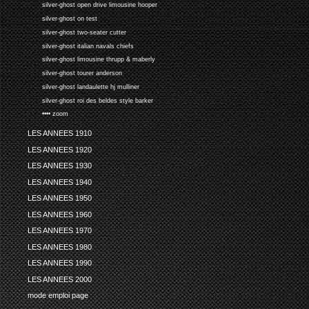
silver-ghost open drive limousine hooper
silver-ghost on test
silver-ghost two-seater cutter
silver-ghost italian navals chiefs
silver-ghost limousine thrupp & maberly
silver-ghost tourer anderson
silver-ghost landaulette hj mulliner
silver-ghost roi des beldes style barker
•••• zoom
LES ANNEES 1910
LES ANNEES 1920
LES ANNEES 1930
LES ANNEES 1940
LES ANNEES 1950
LES ANNEES 1960
LES ANNEES 1970
LES ANNEES 1980
LES ANNEES 1990
LES ANNEES 2000
mode emploi page