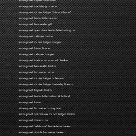
silver-ghost torpedo melhuish
silver-ghost roadster grosvenor
silver-ghost roi des belges "silver silence"
silver-ghost landaulette hewers
silver-ghost two-seater gill
silver-ghost open drive landaulette burlington
silver-ghost cabriolet barker
silver-ghost roi des belges hooper
silver-ghost tourer hooper
silver-ghost cabriolet hooper
silver-ghost trial-car monte-carlo barker
silver-ghost two-seater barker
silver-ghost limousine cutter
silver-ghost roi des belges wilkinson
silver-ghost roi des belges brainsby & sons
silver-ghost torpedo barker
silver-ghost landaulette holland & holland
silver-ghost tourer
silver-ghost limousine fishing boat
silver-ghost special-low roi des belges barker
silver-ghost chassis nu
silver-ghost "whitmore" landaulette barker
silver-ghost double limousine barker