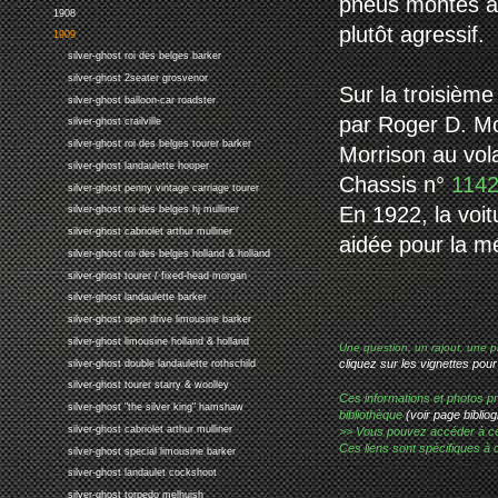
pneus montés à l
1908
plutôt agressif.
1909
silver-ghost roi des belges barker
silver-ghost 2seater grosvenor
Sur la troisième
silver-ghost balloon-car roadster
par Roger D. Mo
silver-ghost crailville
silver-ghost roi des belges tourer barker
Morrison au vola
silver-ghost landaulette hooper
Chassis n°
114
silver-ghost penny vintage carriage tourer
En 1922, la voit
silver-ghost roi des belges hj mulliner
silver-ghost cabriolet arthur mulliner
aidée pour la mé
silver-ghost roi des belges holland & holland
silver-ghost tourer / fixed-head morgan
silver-ghost landaulette barker
silver-ghost open drive limousine barker
silver-ghost limousine holland & holland
Une question, un rajout, une p
cliquez sur les vignettes pour
silver-ghost double landaulette rothschild
silver-ghost tourer starry & woolley
Ces informations et photos pr
silver-ghost "the silver king" hamshaw
bibliothèque
(voir page bibliog
silver-ghost cabriolet arthur mulliner
>> Vous pouvez accéder à ces p
Ces liens sont spécifiques à 
silver-ghost special limousine barker
silver-ghost landaulet cockshoot
silver-ghost torpedo melhuish