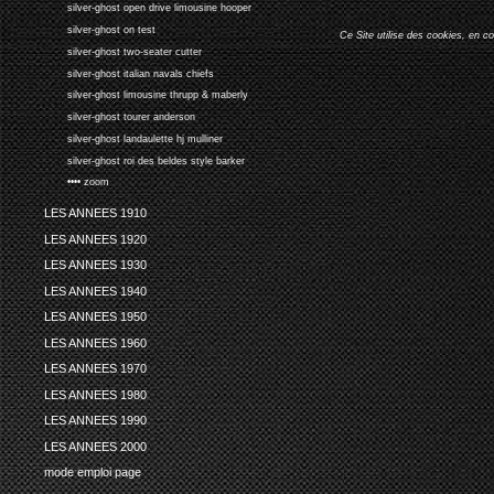
silver-ghost open drive limousine hooper
silver-ghost on test
Ce Site utilise des cookies, en c
silver-ghost two-seater cutter
silver-ghost italian navals chiefs
silver-ghost limousine thrupp & maberly
silver-ghost tourer anderson
silver-ghost landaulette hj mulliner
silver-ghost roi des beldes style barker
•••• zoom
LES ANNEES 1910
LES ANNEES 1920
LES ANNEES 1930
LES ANNEES 1940
LES ANNEES 1950
LES ANNEES 1960
LES ANNEES 1970
LES ANNEES 1980
LES ANNEES 1990
LES ANNEES 2000
mode emploi page