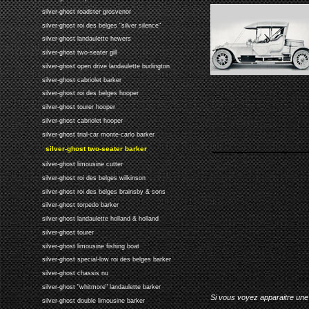
silver-ghost roadster grosvenor
silver-ghost roi des belges "silver silence"
silver-ghost landaulette hewers
silver-ghost two-seater gill
silver-ghost open drive landaulette burlington
silver-ghost cabriolet barker
silver-ghost roi des belges hooper
silver-ghost tourer hooper
silver-ghost cabriolet hooper
silver-ghost trial-car monte-carlo barker
silver-ghost two-seater barker
silver-ghost limousine cutter
silver-ghost roi des belges wilkinson
silver-ghost roi des belges brainsby & sons
silver-ghost torpedo barker
silver-ghost landaulette holland & holland
silver-ghost tourer
silver-ghost limousine fishing boat
silver-ghost special-low roi des belges barker
silver-ghost chassis nu
silver-ghost "whitmore" landaulette barker
Si vous voyez apparaitre une 
silver-ghost double limousine barker