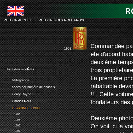
RETOUR ACCUEIL
-
RETOUR INDEX ROLLS-ROYCE
rolls-roy
Commandée par A
1909
été d'abord habi
deuxième temps,
trois proptiétaire
liste des modèles
La première phot
bibliographie
rabattable devan
accès par numéro de chassis
!!!. Cette voitu
Henry Royce
fondateurs des
Charles Rolls
LES ANNEES 1900
1904
Deuxième photo,
1905
On voit ici la v
1906
1907