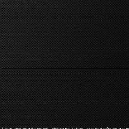
Si vous voyez apparaitre une pub... n'hésitez pas à cliquer... ça ne vous coûte rien, et ça 