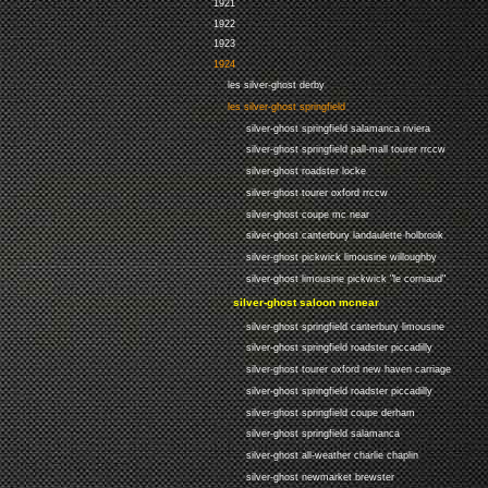
1921
1922
1923
1924
les silver-ghost derby
les silver-ghost springfield
silver-ghost springfield salamanca riviera
silver-ghost springfield pall-mall tourer rrccw
silver-ghost roadster locke
silver-ghost tourer oxford rrccw
silver-ghost coupe mc near
silver-ghost canterbury landaulette holbrook
silver-ghost pickwick limousine willoughby
silver-ghost limousine pickwick "le corniaud"
silver-ghost saloon mcnear
silver-ghost springfield canterbury limousine
silver-ghost springfield roadster piccadilly
silver-ghost tourer oxford new haven carriage
silver-ghost springfield roadster piccadilly
silver-ghost springfield coupe derham
silver-ghost springfield salamanca
silver-ghost all-weather charlie chaplin
silver-ghost newmarket brewster