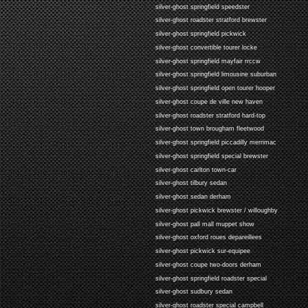
silver-ghost springfield speedster
silver-ghost roadster stratford brewster
silver-ghost springfield pickwick
silver-ghost convertible tourer locke
silver-ghost springfield mayfair rrccw
silver-ghost springfield limousine suburban
silver-ghost springfield open tourer hooper
silver-ghost coupe de ville new haven
silver-ghost roadster stratford hard-top
silver-ghost town brougham fleetwood
silver-ghost springfield piccadilly merrimac
silver-ghost springfield special brewster
silver-ghost carlton town-car
silver-ghost tilbury sedan
silver-ghost sedan derham
silver-ghost pickwick brewster / willoughby
silver-ghost pall mall muppet show
silver-ghost oxford roues depareillees
silver-ghost pickwick sur-equipee
silver-ghost coupe two-doors derham
silver-ghost springfield roadster special
silver-ghost sudbury sedan
silver-ghost roadster special campbell