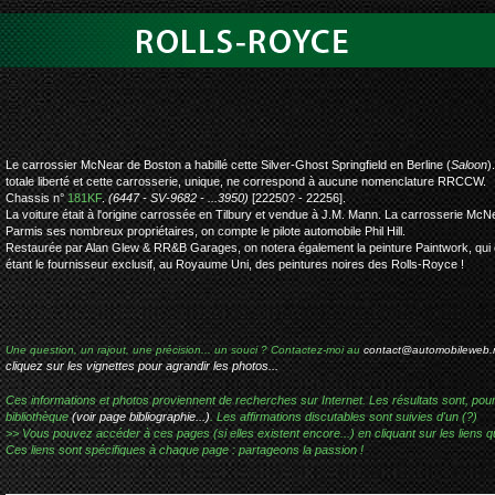
rolls-royce silv
Le carrossier McNear de Boston a habillé cette Silver-Ghost Springfield en Berline (
Saloon
)
totale liberté et cette carrosserie, unique, ne correspond à aucune nomenclature RRCCW.
Chassis n°
181KF
.
(6447 - SV-9682 - ...3950)
[22250? - 22256].
La voiture était à l'origine carrossée en Tilbury et vendue à J.M. Mann. La carrosserie McN
Parmis ses nombreux propriétaires, on compte le pilote automobile Phil Hill.
Restaurée par Alan Glew & RR&B Garages, on notera également la peinture Paintwork, qui 
étant le fournisseur exclusif, au Royaume Uni, des peintures noires des Rolls-Royce !
Une question, un rajout, une précision... un souci ? Contactez-moi au
contact@automobileweb.
cliquez sur les vignettes pour agrandir les photos...
Ces informations et photos proviennent de recherches sur Internet. Les résultats sont, pou
bibliothèque
(voir page bibliographie...)
. Les affirmations discutables sont suivies d'un (?)
>> Vous pouvez accéder à ces pages (si elles existent encore...) en cliquant sur les liens qu
Ces liens sont spécifiques à chaque page : partageons la passion !