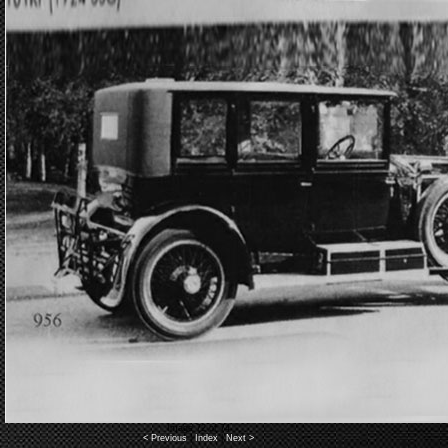
Image 72 of 74
< Previous
|
Index
|
Next >