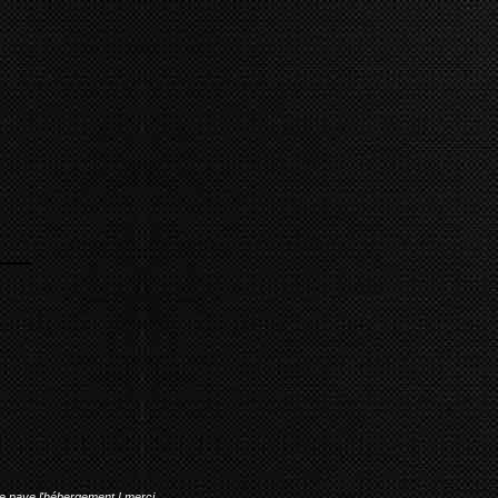
me paye l'hébergement ! merci.