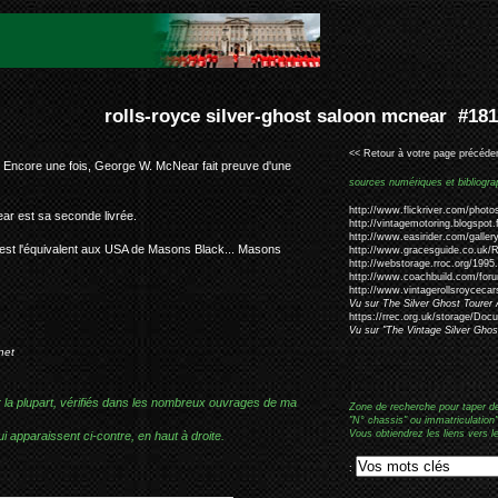
er-ghost saloon mcnear #181kf
<< Retour à votre page précéden
. Encore une fois, George W. McNear fait preuve d'une
sources numériques et bibliogra
http://www.flickriver.com/phot
ear est sa seconde livrée.
http://vintagemotoring.blogspot.
http://www.easirider.com/galler
est l'équivalent aux USA de Masons Black... Masons
http://www.gracesguide.co.uk/R
http://webstorage.rroc.org/199
http://www.coachbuild.com/for
http://www.vintagerollsroycecar
Vu sur The Silver Ghost Tourer 
https://rrec.org.uk/storage/Doc
Vu sur "The Vintage Silver Gho
net
r la plupart, vérifiés dans les nombreux ouvrages de ma
Zone de recherche pour taper d
"N° chassis" ou immatriculation"
Vous obtiendrez les liens vers l
i apparaissent ci-contre, en haut à droite.
: