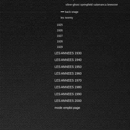
silver-ghost springfield salamanca brewster
•••• back-stage
les twenty
1925
1926
1927
1928
1929
LES ANNEES 1930
LES ANNEES 1940
LES ANNEES 1950
LES ANNEES 1960
LES ANNEES 1970
LES ANNEES 1980
LES ANNEES 1990
LES ANNEES 2000
mode emploi page