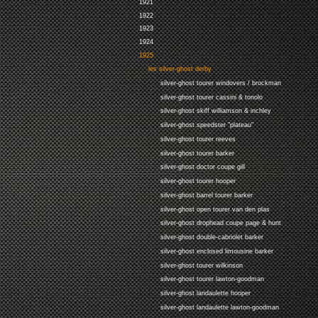
1921
1922
1923
1924
1925
les silver-ghost derby
silver-ghost tourer windovers / brockman
silver-ghost tourer cassini & tonolo
silver-ghost skiff williamson & inchley
silver-ghost speedster "plateau"
silver-ghost tourer reeves
silver-ghost tourer barker
silver-ghost doctor coupe gill
silver-ghost tourer hooper
silver-ghost barrel tourer barker
silver-ghost open tourer van den plas
silver-ghost drophead coupe page & hunt
silver-ghost double-cabriolet barker
silver-ghost enclosed limousine barker
silver-ghost tourer wilkinson
silver-ghost tourer lawton-goodman
silver-ghost landaulette hooper
silver-ghost landaulette lawton-goodman