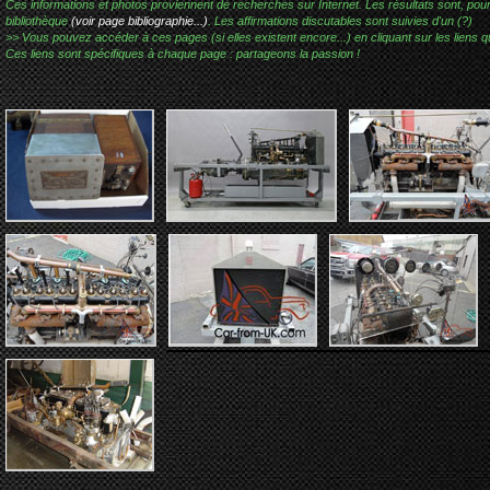
Ces informations et photos proviennent de recherches sur Internet. Les résultats sont, pou
bibliothèque
(voir page bibliographie...)
. Les affirmations discutables sont suivies d'un (?)
>> Vous pouvez accéder à ces pages (si elles existent encore...) en cliquant sur les liens qu
Ces liens sont spécifiques à chaque page : partageons la passion !