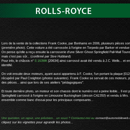
rolls-royce silv
Lors de la vente de la collections Frank Cooke, par Bonhams en 2006, plusieurs pièces son
(
première photo
). Cette voiture a été carrossée à l'origine en Torpedo par Barker et vendu
On pense qu'elle a reçu ensuite la carrosserie d'une Silver-Ghost Springfield Pall-Mall Tour
mais c'est pas sûr... (
confirmé par Stve Hubbard
)
Pour info, le châssis n°
S 163MK
[20634] ainsi carrossé avait été vendu à J.C. Wells... et 
identifié.
On voit ensuite deux moteurs, ayant aussi appartenu à F. Cooke, l'un portant la plaque [01
récupéré par Paul Creighton (
photos suivantes
). Frank Cooke se servait de ces moteurs, 
des pièces... ainsi que lors de ses ateliers "pédagogiques".
Et toute dernière photo, un moteur et son chassis dont le numéro est a peine lisible... Il est 
Springfield carrossé à l'origine en Limousine Buckingham (
dessin CA1350
) et vendu à Mrs.
ensemble comme banc d'essai pour les principaux composants...
Une question, un rajout, une précision... un souci ? Contactez-moi au
contact@automobileweb.
cliquez sur les vignettes pour agrandir les photos...