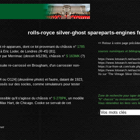
er-ghost spareparts-engines frank cooke #1785 (#s163mk)
<< Retour à votre page précéden
t ré-apparues, dont ce lot provenant du châssis n°
1785
e à Eric Loder, de Londres
(R-45)
[81].
sources numériques et bibliogra
er par Merrimac (
dessin M1236
), châssis n°
S 163MK
(?)
https://www.lotsearch.net/aucti
https://www.lotsearch.net/aucti
ensuite re-carrossé en Brougham, d'un carrossier non-
https://car-from-uk.com/sale.p
https://www.lotsearch.net/aucti
Vu sur "The Vintage Silver Gho
24 ou O124] (
deuxième photo
) et l'autre, datant de 1923,
posés sur des socles, comme simulateurs pour tester
Zone de recherche pour taper d
possible qu'il s'agisse du châssis n°
S
278PK
, un modèle
"N° chassis" ou immatriculation"
 Max Hart, de Chicago. Cooke se servait de cet
Vous obtiendrez les liens vers l
:
net