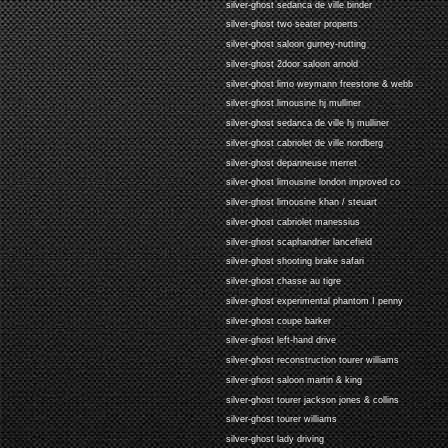
silver-ghost sedanca de ville binder
silver-ghost two seater properts
silver-ghost saloon gurney-nutting
silver-ghost 2door saloon arnold
silver-ghost limo weymann freestone & webb
silver-ghost limousine hj mulliner
silver-ghost sedanca de ville hj mulliner
silver-ghost cabriolet de ville nordberg
silver-ghost depanneuse merret
silver-ghost limousine london improved co
silver-ghost limousine khan / steuart
silver-ghost cabriolet manessius
silver-ghost scaphandrier lancefield
silver-ghost shooting brake safari
silver-ghost chasse au tigre
silver-ghost experimental phantom I penny
silver-ghost coupe barker
silver-ghost left-hand drive
silver-ghost reconstruction tourer williams
silver-ghost saloon martin & king
silver-ghost tourer jackson jones & collins
silver-ghost tourer williams
silver-ghost lady driving