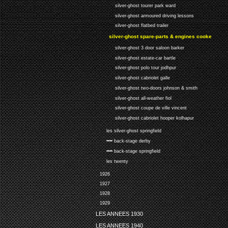
silver-ghost tourer park ward
silver-ghost armoured driving lessons
silver-ghost flatbed trailer
silver-ghost spare-parts & engines cooke
silver-ghost 3 door saloon barker
silver-ghost estate-car bartle
silver-ghost polo tour jodhpur
silver-ghost cabriolet galle
silver-ghost two-doors johnson & smith
silver-ghost all-weather fiol
silver-ghost coupe de ville vincent
silver-ghost cabriolet hooper kolhapur
les silver-ghost springfield
•••• back-stage derby
•••• back-stage springfield
les twenty
1926
1927
1928
1929
LES ANNEES 1930
LES ANNEES 1940