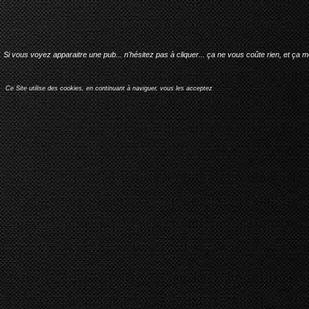
Si vous voyez apparaitre une pub... n'hésitez pas à cliquer... ça ne vous coûte rien, et ça 
Ce Site utilise des cookies, en continuant à naviguer, vous les acceptez