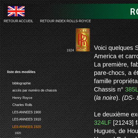
RETOUR ACCUEIL
-
RETOUR INDEX ROLLS-ROYCE
rolls-royce
Voici quelques S
1924
America et car
La première, fa
pare-chocs, a é
liste des modèles
famille proprié
bibliographie
Chassis n°
385
accès par numéro de chassis
(
la noire
).
(DS- 
Henry Royce
Charles Rolls
LES ANNEES 1900
Le deuxième ex
LES ANNEES 1910
324LF
[21243] f
LES ANNEES 1920
Hugues, de Hou
1920