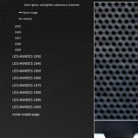
silver-ghost springfield salamanca brewster
•••• back-stage
les twenty
1925
1926
1927
1928
1929
LES ANNEES 1930
LES ANNEES 1940
LES ANNEES 1950
LES ANNEES 1960
LES ANNEES 1970
LES ANNEES 1980
LES ANNEES 1990
LES ANNEES 2000
mode emploi page