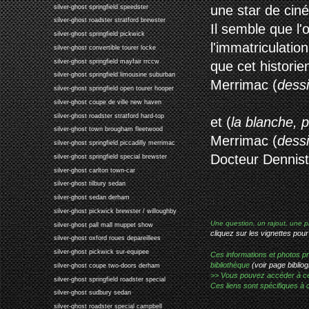
une star de cin
silver-ghost springfield speedster
silver-ghost roadster stratford brewster
Il semble que l'
silver-ghost springfield pickwick
l'immatriculatio
silver-ghost convertible tourer locke
silver-ghost springfield mayfair rrccw
que cet histori
silver-ghost springfield limousine suburban
Merrimac (
dess
silver-ghost springfield open tourer hooper
silver-ghost coupe de ville new haven
silver-ghost roadster stratford hard-top
et (
la blanche, 
silver-ghost town brougham fleetwood
Merrimac (
dess
silver-ghost springfield piccadilly merrimac
Docteur Dennist
silver-ghost springfield special brewster
silver-ghost carlton town-car
silver-ghost tilbury sedan
silver-ghost sedan derham
silver-ghost pickwick brewster / willoughby
Une question, un rajout, une p
silver-ghost pall mall muppet show
cliquez sur les vignettes pour
silver-ghost oxford roues depareillees
silver-ghost pickwick sur-equipee
Ces informations et photos pr
bibliothèque
(voir page bibliog
silver-ghost coupe two-doors derham
>> Vous pouvez accéder à ces p
silver-ghost springfield roadster special
Ces liens sont spécifiques à 
silver-ghost sudbury sedan
silver-ghost roadster special campbell