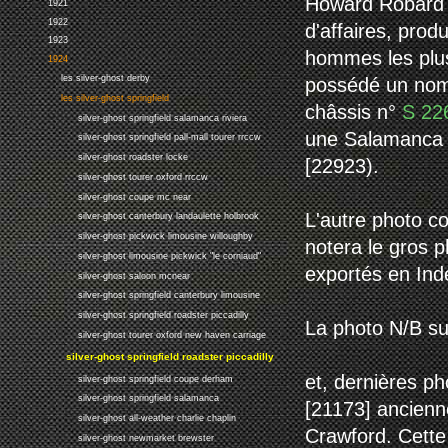
Howard Robard 
1921
1922
d'affaires, prod
1923
hommes les plus 
1924
les silver-ghost derby
possédé un nombr
les silver-ghost springfield
châssis n°
S 22
silver-ghost springfield salamanca riviera
une Salamanca C
silver-ghost springfield pall-mall tourer rrccw
silver-ghost roadster locke
[22923).
silver-ghost tourer oxford rrccw
silver-ghost coupe mc near
L'autre photo co
silver-ghost canterbury landaulette holbrook
silver-ghost pickwick limousine willoughby
notera le gros p
silver-ghost limousine pickwick "le corniaud"
exportés en Ind
silver-ghost saloon mcnear
silver-ghost springfield canterbury limousine
silver-ghost springfield roadster piccadilly
La photo N/B su
silver-ghost tourer oxford new haven carriage
silver-ghost springfield roadster piccadilly
et, dernières ph
silver-ghost springfield coupe derham
silver-ghost springfield salamanca
[21173] ancienn
silver-ghost all-weather charlie chaplin
Crawford. Cette
silver-ghost newmarket brewster