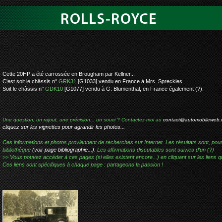
rolls-royce 20hp
Cette 20HP a été carrossée en Brougham par Kellner...
C'est soit le châssis n°
GRK31
[G1033] vendu en France à Mrs. Spreckles...
Soit le châssis n°
GDK10
[G1077] vendu à G. Blumenthal, en France également (?).
Une question, un rajout, une précision... un souci ? Contactez-moi au
contact@automobileweb.
cliquez sur les vignettes pour agrandir les photos...
Ces informations et photos proviennent de recherches sur Internet. Les résultats sont, pou
bibliothèque
(voir page bibliographie...)
. Les affirmations discutables sont suivies d'un (?)
>> Vous pouvez accéder à ces pages (si elles existent encore...) en cliquant sur les liens qu
Ces liens sont spécifiques à chaque page : partageons la passion !