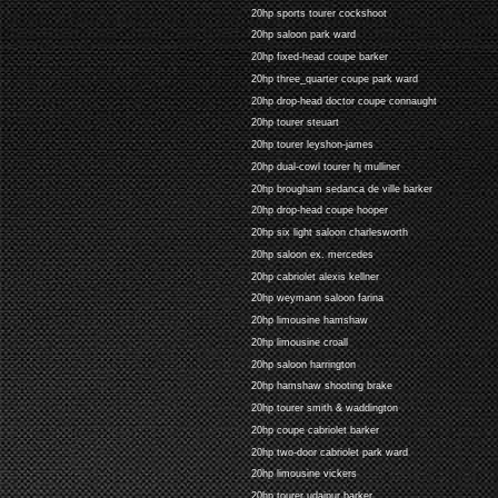
20hp sports tourer cockshoot
20hp saloon park ward
20hp fixed-head coupe barker
20hp three_quarter coupe park ward
20hp drop-head doctor coupe connaught
20hp tourer steuart
20hp tourer leyshon-james
20hp dual-cowl tourer hj mulliner
20hp brougham sedanca de ville barker
20hp drop-head coupe hooper
20hp six light saloon charlesworth
20hp saloon ex. mercedes
20hp cabriolet alexis kellner
20hp weymann saloon farina
20hp limousine hamshaw
20hp limousine croall
20hp saloon harrington
20hp hamshaw shooting brake
20hp tourer smith & waddington
20hp coupe cabriolet barker
20hp two-door cabriolet park ward
20hp limousine vickers
20hp tourer udaipur barker