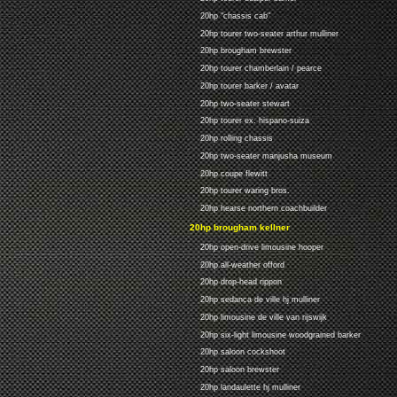
20hp "chassis cab"
20hp tourer two-seater arthur mulliner
20hp brougham brewster
20hp tourer chamberlain / pearce
20hp tourer barker / avatar
20hp two-seater stewart
20hp tourer ex. hispano-suiza
20hp rolling chassis
20hp two-seater manjusha museum
20hp coupe flewitt
20hp tourer waring bros.
20hp hearse northern coachbuilder
20hp brougham kellner
20hp open-drive limousine hooper
20hp all-weather offord
20hp drop-head rippon
20hp sedanca de ville hj mulliner
20hp limousine de ville van rijswijk
20hp six-light limousine woodgrained barker
20hp saloon cockshoot
20hp saloon brewster
20hp landaulette hj mulliner