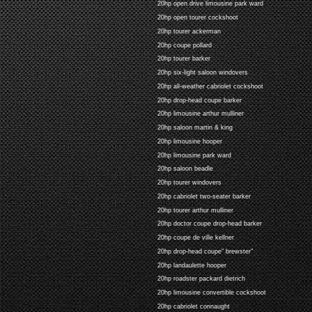
20hp open drive limousine park ward
20hp open tourer cockshoot
20hp tourer ackerman
20hp coupe pollard
20hp tourer barker
20hp six-light saloon windovers
20hp all-weather cabriolet cockshoot
20hp drop-head coupe barker
20hp limousine arthur mulliner
20hp saloon martin & king
20hp limousine hooper
20hp limousine park ward
20hp saloon beadle
20hp tourer windovers
20hp cabriolet two-seater barker
20hp tourer arthur mulliner
20hp doctor coupe drop-head barker
20hp coupe de ville kellner
20hp drop-head coupe" brewster"
20hp landaulette hooper
20hp roadster packard dietrich
20hp limousine convertible cockshoot
20hp cabriolet connaught