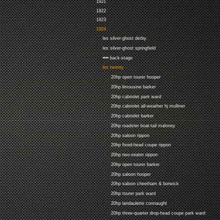
1921
1922
1923
1924
les silver-ghost derby
les silver-ghost springfield
•••• back-stage
les twenty
20hp open tourer hooper
20hp limousine barker
20hp cabriolet park ward
20hp cabriolet all-weather hj mulliner
20hp cabriolet barker
20hp roadster boat-tail maloney
20hp saloon rippon
20hp fixed-head coupe rippon
20hp two-seater rippon
20hp open tourer barker
20hp saloon hooper
20hp saloon cheetham & borwick
20hp tourer park ward
20hp landaulette connaught
20hp three-quarter drop-head coupe park ward