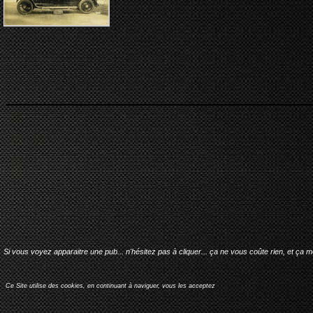
Si vous voyez apparaitre une pub... n'hésitez pas à cliquer... ça ne vous coûte rien, et ça 
Ce Site utilise des cookies, en continuant à naviguer, vous les acceptez