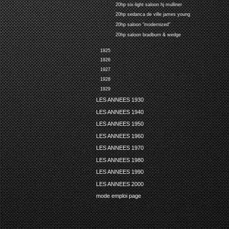
20hp six-light saloon hj mulliner
20hp sedanca de ville james young
20hp saloon "modernized"
20hp saloon bradburn & wedge
1925
1926
1927
1928
1929
LES ANNEES 1930
LES ANNEES 1940
LES ANNEES 1950
LES ANNEES 1960
LES ANNEES 1970
LES ANNEES 1980
LES ANNEES 1990
LES ANNEES 2000
mode emploi page