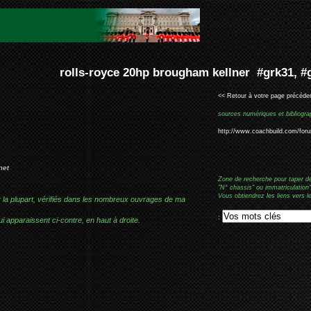
 brougham kellner #grk31, #gdk10
<< Retour à votre page précéden
sources numériques et bibliogra
http://www.coachbuild.com/for
net
Zone de recherche pour taper d
"N° chassis" ou immatriculation"
Vous obtiendrez les liens vers l
r la plupart, vérifiés dans les nombreux ouvrages de ma
:
i apparaissent ci-contre, en haut à droite.