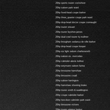
20hp sports tourer cockshoot
20hp saloon park ward
20hp fixed-head coupe barker
20hp three_quarter coupe park ward
20hp drop-head doctor coupe connaught
20hp tourer steuart
20hp tourer leyshon-james
20hp dual-cowl tourer hj mulliner
20hp brougham sedanca de ville barker
20hp drop-head coupe hooper
20hp six light saloon charlesworth
20hp saloon ex. mercedes
20hp cabriolet alexis kellner
20hp weymann saloon farina
20hp limousine hamshaw
20hp limousine croall
20hp saloon harrington
20hp hamshaw shooting brake
20hp tourer smith & waddington
20hp coupe cabriolet barker
20hp two-door cabriolet park ward
20hp limousine vickers
20hp tourer udaipur barker