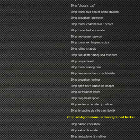
20hp "chassis cab"
20hp tourer two-seater arthur mulliner
20hp brougham brewster
20hp tourer chamberlain / pearce
20hp tourer barker / avatar
20hp two-seater stewart
20hp tourer ex. hispano-suiza
20hp rolling chassis
20hp two-seater manjusha museum
20hp coupe flewitt
20hp tourer waring bros.
20hp hearse northern coachbuilder
20hp brougham kellner
20hp open-drive limousine hooper
20hp all-weather offord
20hp drop-head rippon
20hp sedanca de ville hj mulliner
20hp limousine de ville van rijswijk
20hp six-light limousine woodgrained barker
20hp saloon cockshoot
20hp saloon brewster
20hp landaulette hj mulliner