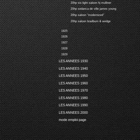
20hp six-light saloon hj mulliner
20hp sedanca de ville james young
20hp saloon "modernized"
20hp saloon bradburn & wedge
1925
1926
1927
1928
1929
LES ANNEES 1930
LES ANNEES 1940
LES ANNEES 1950
LES ANNEES 1960
LES ANNEES 1970
LES ANNEES 1980
LES ANNEES 1990
LES ANNEES 2000
mode emploi page