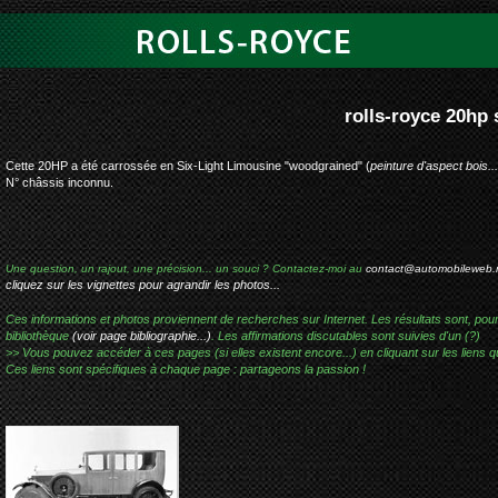
rolls-royce 20hp six-light limousine woodgra
Cette 20HP a été carrossée en Six-Light Limousine "woodgrained" (
peinture d'aspect bois...
N° châssis inconnu.
Une question, un rajout, une précision... un souci ? Contactez-moi au
contact@automobileweb.
cliquez sur les vignettes pour agrandir les photos...
Ces informations et photos proviennent de recherches sur Internet. Les résultats sont, pou
bibliothèque
(voir page bibliographie...)
. Les affirmations discutables sont suivies d'un (?)
>> Vous pouvez accéder à ces pages (si elles existent encore...) en cliquant sur les liens qu
Ces liens sont spécifiques à chaque page : partageons la passion !