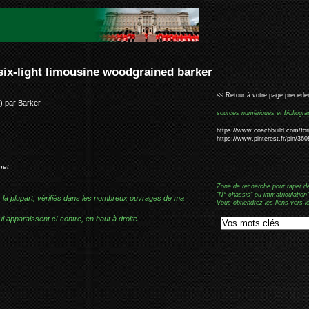
ined barker
<< Retour à votre page précéden
) par Barker.
sources numériques et bibliogra
https://www.coachbuild.com/fo
https://www.pinterest.fr/pin/3
net
Zone de recherche pour taper d
"N° chassis" ou immatriculation"
r la plupart, vérifiés dans les nombreux ouvrages de ma
Vous obtiendrez les liens vers l
i apparaissent ci-contre, en haut à droite.
: