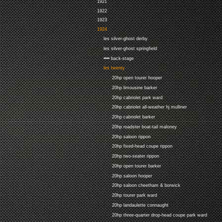
1921
1922
1923
1924
les silver-ghost derby
les silver-ghost springfield
•••• back-stage
les twenty
20hp open tourer hooper
20hp limousine barker
20hp cabriolet park ward
20hp cabriolet all-weather hj mulliner
20hp cabriolet barker
20hp roadster boat-tail maloney
20hp saloon rippon
20hp fixed-head coupe rippon
20hp two-seater rippon
20hp open tourer barker
20hp saloon hooper
20hp saloon cheetham & borwick
20hp tourer park ward
20hp landaulette connaught
20hp three-quarter drop-head coupe park ward