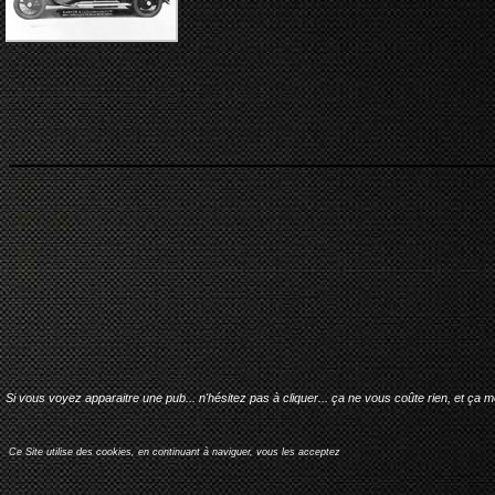
Si vous voyez apparaitre une pub... n'hésitez pas à cliquer... ça ne vous coûte rien, et ça 
Ce Site utilise des cookies, en continuant à naviguer, vous les acceptez