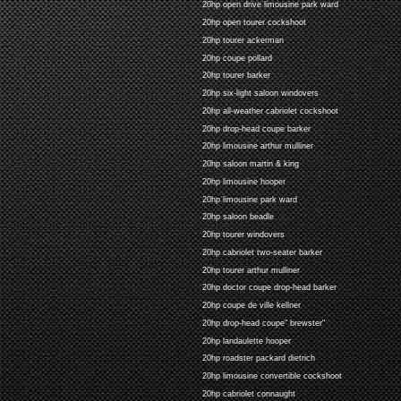
20hp open drive limousine park ward
20hp open tourer cockshoot
20hp tourer ackerman
20hp coupe pollard
20hp tourer barker
20hp six-light saloon windovers
20hp all-weather cabriolet cockshoot
20hp drop-head coupe barker
20hp limousine arthur mulliner
20hp saloon martin & king
20hp limousine hooper
20hp limousine park ward
20hp saloon beadle
20hp tourer windovers
20hp cabriolet two-seater barker
20hp tourer arthur mulliner
20hp doctor coupe drop-head barker
20hp coupe de ville kellner
20hp drop-head coupe" brewster"
20hp landaulette hooper
20hp roadster packard dietrich
20hp limousine convertible cockshoot
20hp cabriolet connaught