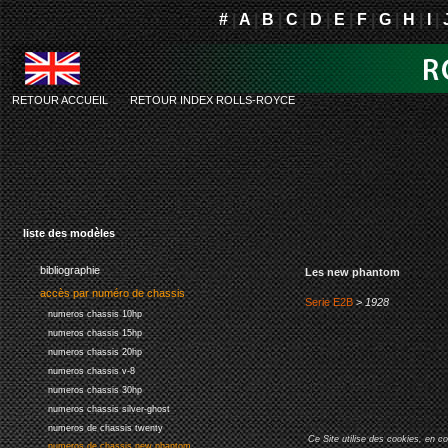
#
|
A
|
B
|
C
|
D
|
E
|
F
|
G
|
H
|
I
|
RETOUR ACCUEIL
-
RETOUR INDEX ROLLS-ROYCE
liste des modèles
bibliographie
Les new phantom
accès par numéro de chassis
Serie E2B
>
1928
numeros chassis 10hp
numeros chassis 15hp
numeros chassis 20hp
numeros chassis v-8
numeros chassis 30hp
numeros chassis silver-ghost
numeros de chassis twenty
Ce Site utilise des cookies, en c
numeros de chassis new phantom