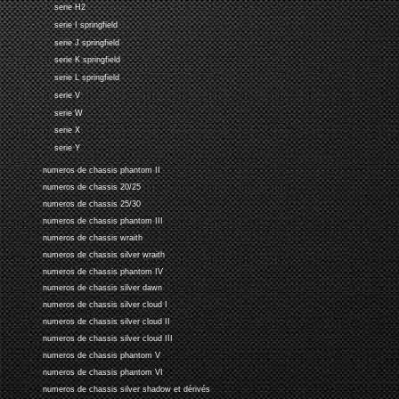
serie H2
serie I springfield
serie J springfield
serie K springfield
serie L springfield
serie V
serie W
serie X
serie Y
numeros de chassis phantom II
numeros de chassis 20/25
numeros de chassis 25/30
numeros de chassis phantom III
numeros de chassis wraith
numeros de chassis silver wraith
numeros de chassis phantom IV
numeros de chassis silver dawn
numeros de chassis silver cloud I
numeros de chassis silver cloud II
numeros de chassis silver cloud III
numeros de chassis phantom V
numeros de chassis phantom VI
numeros de chassis silver shadow et dérivés