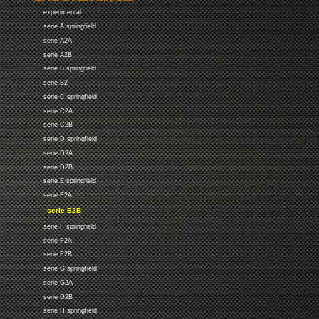
experimental
serie A springfield
serie A2A
serie A2B
serie B springfield
serie B2
serie C springfield
serie C2A
serie C2B
serie D springfield
serie D2A
serie D2B
serie E springfield
serie E2A
serie E2B
serie F springfield
serie F2A
serie F2B
serie G springfield
serie G2A
serie G2B
serie H springfield