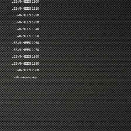
LES ANNEES 1900
LES ANNEES 1910
LES ANNEES 1920
LES ANNEES 1930
LES ANNEES 1940
LES ANNEES 1950
LES ANNEES 1960
LES ANNEES 1970
LES ANNEES 1980
LES ANNEES 1990
LES ANNEES 2000
mode emploi page