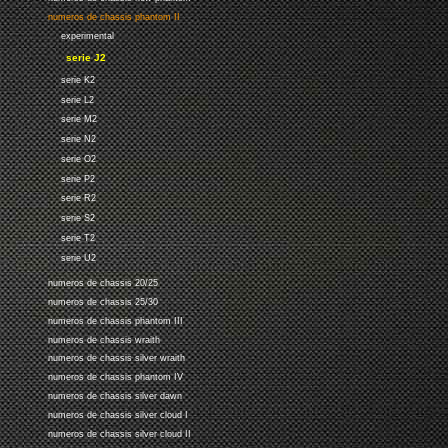
numeros de chassis phantom II
experimental
serie J2
serie K2
serie L2
serie M2
serie N2
serie O2
serie P2
serie R2
serie S2
serie T2
serie U2
numeros de chassis 20/25
numeros de chassis 25/30
numeros de chassis phantom III
numeros de chassis wraith
numeros de chassis silver wraith
numeros de chassis phantom IV
numeros de chassis silver dawn
numeros de chassis silver cloud I
numeros de chassis silver cloud II