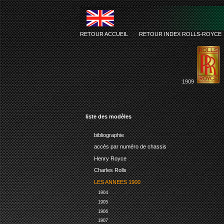
RETOUR ACCUEIL
-
RETOUR INDEX ROLLS-ROYCE
1909
liste des modèles
bibliographie
accès par numéro de chassis
Henry Royce
Charles Rolls
LES ANNEES 1900
1904
1905
1906
1907