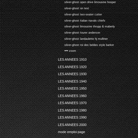
silver-ghost open drive limousine hooper
silver-ghost on test
silver-ghost two-seater cutter
silver-ghost italian navals chiefs
silver-ghost limousine thrupp & maberly
silver-ghost tourer anderson
silver-ghost landaulette hj mulliner
silver-ghost roi des beldes style barker
•••• zoom
LES ANNEES 1910
LES ANNEES 1920
LES ANNEES 1930
LES ANNEES 1940
LES ANNEES 1950
LES ANNEES 1960
LES ANNEES 1970
LES ANNEES 1980
LES ANNEES 1990
LES ANNEES 2000
mode emploi page