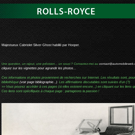
rolls-royce silv
Majestueux Cabriolet Silver-Ghost habillé par Hooper.
Une question, un rajout, une précision... un souci ? Contactez-moi au
contact@automobileweb.
cliquez sur les vignettes pour agrandir les photos...
Ces informations et photos proviennent de recherches sur Internet. Les résultats sont, pou
bibliothèque
(voir page bibliographie...)
. Les affirmations discutables sont suivies d'un (?)
>> Vous pouvez accéder à ces pages (si elles existent encore...) en cliquant sur les liens qu
Ces liens sont spécifiques à chaque page : partageons la passion !