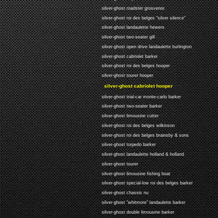
silver-ghost roadster grosvenor
silver-ghost roi des belges "silver silence"
silver-ghost landaulette hewers
silver-ghost two-seater gill
silver-ghost open drive landaulette burlington
silver-ghost cabriolet barker
silver-ghost roi des belges hooper
silver-ghost tourer hooper
silver-ghost cabriolet hooper
silver-ghost trial-car monte-carlo barker
silver-ghost two-seater barker
silver-ghost limousine cutter
silver-ghost roi des belges wilkinson
silver-ghost roi des belges brainsby & sons
silver-ghost torpedo barker
silver-ghost landaulette holland & holland
silver-ghost tourer
silver-ghost limousine fishing boat
silver-ghost special-low roi des belges barker
silver-ghost chassis nu
silver-ghost "whitmore" landaulette barker
silver-ghost double limousine barker