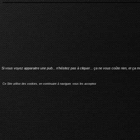
Si vous voyez apparaitre une pub... n'hésitez pas à cliquer... ça ne vous coûte rien, et ça 
Ce Site utilise des cookies, en continuant à naviguer, vous les acceptez