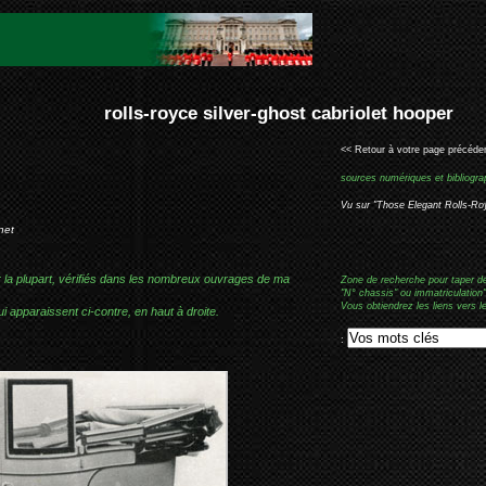
er-ghost cabriolet hooper
<< Retour à votre page précéden
sources numériques et bibliogra
Vu sur "Those Elegant Rolls-Ro
net
r la plupart, vérifiés dans les nombreux ouvrages de ma
Zone de recherche pour taper d
"N° chassis" ou immatriculation"
Vous obtiendrez les liens vers l
i apparaissent ci-contre, en haut à droite.
: