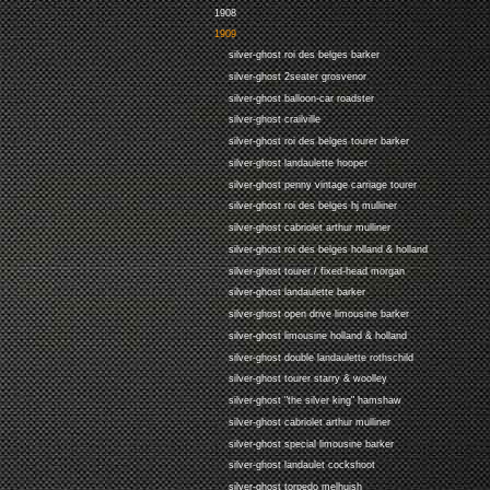
1908
1909
silver-ghost roi des belges barker
silver-ghost 2seater grosvenor
silver-ghost balloon-car roadster
silver-ghost crailville
silver-ghost roi des belges tourer barker
silver-ghost landaulette hooper
silver-ghost penny vintage carriage tourer
silver-ghost roi des belges hj mulliner
silver-ghost cabriolet arthur mulliner
silver-ghost roi des belges holland & holland
silver-ghost tourer / fixed-head morgan
silver-ghost landaulette barker
silver-ghost open drive limousine barker
silver-ghost limousine holland & holland
silver-ghost double landaulette rothschild
silver-ghost tourer starry & woolley
silver-ghost "the silver king" hamshaw
silver-ghost cabriolet arthur mulliner
silver-ghost special limousine barker
silver-ghost landaulet cockshoot
silver-ghost torpedo melhuish