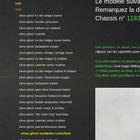
Le modèle suiva
1908
Remarquez la déc
1909
silver-ghost roi des belges barker
Chassis n°
118
silver-ghost 2seater grosvenor
silver-ghost balloon-car roadster
silver-ghost crailville
silver-ghost roi des belges tourer barker
silver-ghost landaulette hooper
Une question, un rajout, une p
cliquez sur les vignettes pour
silver-ghost penny vintage carriage tourer
silver-ghost roi des belges hj mulliner
Ces informations et photos pr
silver-ghost cabriolet arthur mulliner
bibliothèque
(voir page bibliog
>> Vous pouvez accéder à ces p
silver-ghost roi des belges holland & holland
Ces liens sont spécifiques à 
silver-ghost tourer / fixed-head morgan
silver-ghost landaulette barker
silver-ghost open drive limousine barker
silver-ghost limousine holland & holland
silver-ghost double landaulette rothschild
silver-ghost tourer starry & woolley
silver-ghost "the silver king" hamshaw
silver-ghost cabriolet arthur mulliner
silver-ghost special limousine barker
silver-ghost landaulet cockshoot