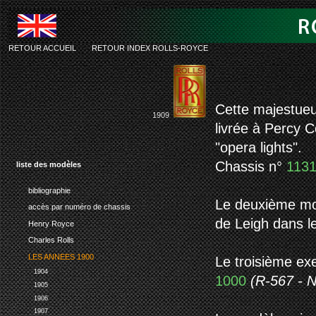
RETOUR ACCUEIL
-
RETOUR INDEX ROLLS-ROYCE
rolls-ro
Cette majestueu
1909
livrée à Percy C
"opera lights".
Chassis n°
113
liste des modèles
bibliographie
Le deuxième mod
accès par numéro de chassis
de Leigh dans l
Henry Royce
Charles Rolls
LES ANNEES 1900
Le troisième ex
1904
1000
(R-567 - N
1905
1906
1907