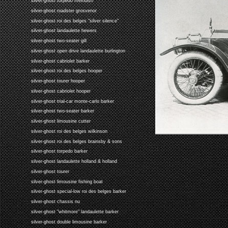
silver-ghost torpedo melhuish
silver-ghost roadster grosvenor
silver-ghost roi des belges "silver silence"
silver-ghost landaulette hewers
silver-ghost two-seater gill
silver-ghost open drive landaulette burlington
silver-ghost cabriolet barker
silver-ghost roi des belges hooper
silver-ghost tourer hooper
silver-ghost cabriolet hooper
silver-ghost trial-car monte-carlo barker
silver-ghost two-seater barker
silver-ghost limousine cutter
silver-ghost roi des belges wilkinson
silver-ghost roi des belges brainsby & sons
silver-ghost torpedo barker
silver-ghost landaulette holland & holland
silver-ghost tourer
silver-ghost limousine fishing boat
silver-ghost special-low roi des belges barker
silver-ghost chassis nu
silver-ghost "whitmore" landaulette barker
silver-ghost double limousine barker