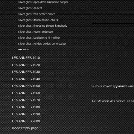
silver-ghost open drive limousine hooper
silver-ghost on test
silver-ghost two-seater cutter
silver-ghost italian navals chiefs
silver-ghost limousine thrupp & maberly
silver-ghost tourer anderson
silver-ghost landaulette hj mulliner
silver-ghost roi des beldes style barker
•••• zoom
LES ANNEES 1910
LES ANNEES 1920
LES ANNEES 1930
LES ANNEES 1940
LES ANNEES 1950
Si vous voyez apparaitre une 
LES ANNEES 1960
LES ANNEES 1970
Ce Site utilise des cookies, en c
LES ANNEES 1980
LES ANNEES 1990
LES ANNEES 2000
mode emploi page