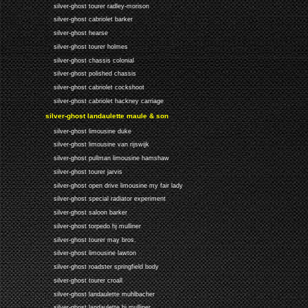
silver-ghost tourer radley-morison
silver-ghost cabriolet barker
silver-ghost hearse
silver-ghost tourer holmes
silver-ghost chassis colonial
silver-ghost polished chassis
silver-ghost cabriolet cockshoot
silver-ghost cabriolet hackney carriage
silver-ghost landaulette maule & son
silver-ghost limousine duke
silver-ghost limousine van rijswijk
silver-ghost pullman limousine hamshaw
silver-ghost tourer jarvis
silver-ghost open drive limousine my fair lady
silver-ghost special radiator experiment
silver-ghost saloon barker
silver-ghost torpedo hj mulliner
silver-ghost tourer may bros.
silver-ghost limousine lawton
silver-ghost roadster springfield body
silver-ghost tourer croall
silver-ghost landaulette muhlbacher
silver-ghost landaulette hj mulliner