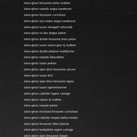
silver-ghost limousine arthur mulliner
silver-ghost torpedo angus-sanderson
silver-ghost limousine cockshoot
silver-ghost two seater angus-sanderson
silver-ghost tourer nikolajeff rothschild
silver-ghost roi des belges barker
silver-ghost double limousine boon porter
silver-ghost tourer easter-gem hj mulliner
silver-ghost double phaeton muhlbacher
silver-ghost torpedo labourdette
silver-ghost tourer jenkins
silver-ghost open drive limousine vincent
silver-ghost tourer dick
silver-ghost open drive limousine rippon
silver-ghost tourer tapered-bonnet
silver-ghost cabriolet regent carriage
silver-ghost saloon hj mulliner
silver-ghost torpedo barker
silver-ghost enclosed limousine cockshoot
silver-ghost cabriolet hooper barker brooks
silver-ghost limousine nihon jidosha
silver-ghost landaulette regent carriage
silver-ghost open limousine hooper