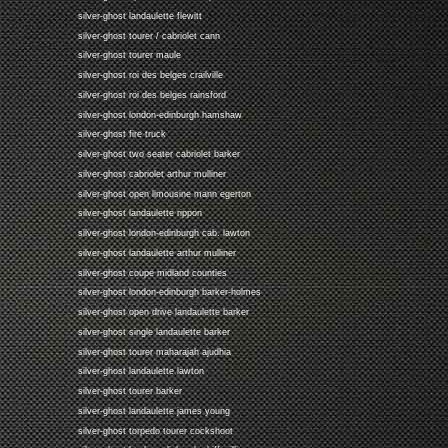
silver-ghost landaulette flewitt
silver-ghost tourer / cabriolet cann
silver-ghost tourer maule
silver-ghost roi des belges crailville
silver-ghost roi des belges rainsford
silver-ghost london-edinburgh hamshaw
silver-ghost fire truck
silver-ghost two seater cabriolet barker
silver-ghost cabriolet arthur mulliner
silver-ghost open limousine mann egerton
silver-ghost landaulette rippon
silver-ghost london-edinburgh cab. lawton
silver-ghost landaulette arthur mulliner
silver-ghost coupe midland counties
silver-ghost london-edinburgh barker-holmes
silver-ghost open drive landaulette barker
silver-ghost single landaulette barker
silver-ghost tourer maharajah ajudhia
silver-ghost landaulette lawton
silver-ghost tourer barker
silver-ghost landaulette james young
silver-ghost torpedo tourer cockshoot