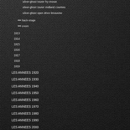
silver-ghost tourer fry-moran
silver-ghost tourer midland counties
silver-ghost open drive limousine
•••• back-stage
•••• zoom
1913
1914
1915
1916
1917
1918
1919
LES ANNEES 1920
LES ANNEES 1930
LES ANNEES 1940
LES ANNEES 1950
LES ANNEES 1960
LES ANNEES 1970
LES ANNEES 1980
LES ANNEES 1990
LES ANNEES 2000