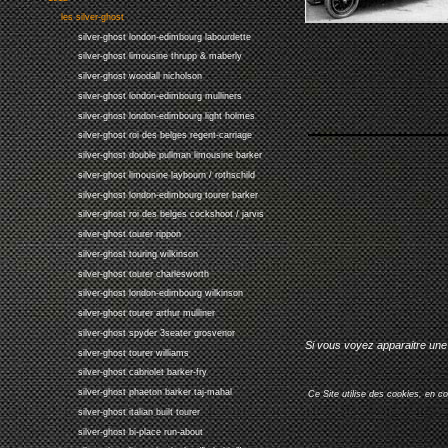
les silver-ghost
silver-ghost london-edimbourg labourdette
silver-ghost limousine thrupp & maberly
silver-ghost woodall nicholson
silver-ghost london-edimbourg mulliners
silver-ghost london-edimbourg light holmes
silver-ghost roi des belges regent-carriage
silver-ghost double pullman limousine barker
silver-ghost limousine laybourn / rothschild
silver-ghost london-edimbourg tourer barker
silver-ghost roi des belges cockshoot / jarvis
silver-ghost tourer rippon
silver-ghost touring wilkinson
silver-ghost tourer charlesworth
silver-ghost london-edimbourg wilkinson
silver-ghost tourer arthur mulliner
silver-ghost spyder 3seater grosvenor
Si vous voyez apparaitre une 
silver-ghost tourer williams
silver-ghost cabriolet barker-fry
silver-ghost phaeton barker taj-mahal
Ce Site utilise des cookies, en c
silver-ghost italian built tourer
silver-ghost bi-place run-about