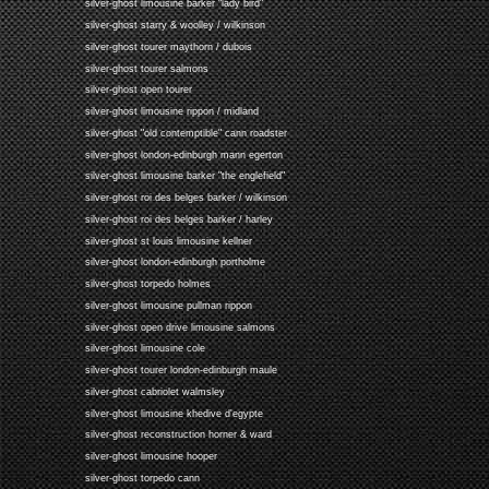
silver-ghost limousine barker "lady bird"
silver-ghost starry & woolley / wilkinson
silver-ghost tourer maythorn / dubois
silver-ghost tourer salmons
silver-ghost open tourer
silver-ghost limousine rippon / midland
silver-ghost "old contemptible" cann roadster
silver-ghost london-edinburgh mann egerton
silver-ghost limousine barker "the englefield"
silver-ghost roi des belges barker / wilkinson
silver-ghost roi des belges barker / harley
silver-ghost st louis limousine kellner
silver-ghost london-edinburgh portholme
silver-ghost torpedo holmes
silver-ghost limousine pullman rippon
silver-ghost open drive limousine salmons
silver-ghost limousine cole
silver-ghost tourer london-edinburgh maule
silver-ghost cabriolet walmsley
silver-ghost limousine khedive d'egypte
silver-ghost reconstruction horner & ward
silver-ghost limousine hooper
silver-ghost torpedo cann