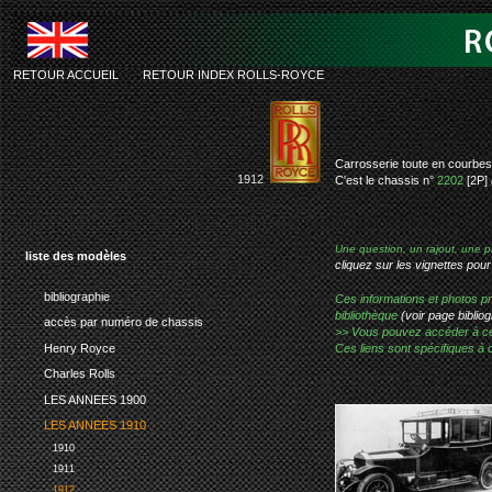
RETOUR ACCUEIL
-
RETOUR INDEX ROLLS-ROYCE
rolls-roy
Carrosserie toute en courbes 
1912
C'est le chassis n°
2202
[2P]
Une question, un rajout, une p
liste des modèles
cliquez sur les vignettes pour
bibliographie
Ces informations et photos pr
bibliothèque
(voir page bibliog
accès par numéro de chassis
>> Vous pouvez accéder à ces p
Henry Royce
Ces liens sont spécifiques à 
Charles Rolls
LES ANNEES 1900
LES ANNEES 1910
1910
1911
1912