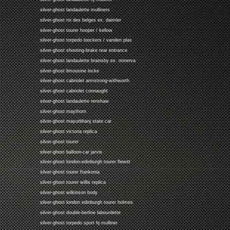
silver-ghost landaulette mulliners
silver-ghost roi des belges ex. daimler
silver-ghost tourer hooper / kellow
silver-ghost torpedo loockers / vanden plas
silver-ghost shooting-brake rear entrance
silver-ghost landaulette brainsby ex. minerva
silver-ghost limousine locke
silver-ghost cabriolet armstrong-withworth
silver-ghost cabriolet connaught
silver-ghost landaulette renshaw
silver-ghost maythorn
silver-ghost mayurbhanj state car
silver-ghost victoria replica
silver-ghost tourer
silver-ghost balloon-car jarvis
silver-ghost london-edinburgh tourer flewitt
silver-ghost tourer frankonia
silver-ghost tourer willis replica
silver-ghost wilkinson body
silver-ghost london edinburgh tourer holmes
silver-ghost double-berline labourdette
silver-ghost torpedo sport hj mulliner