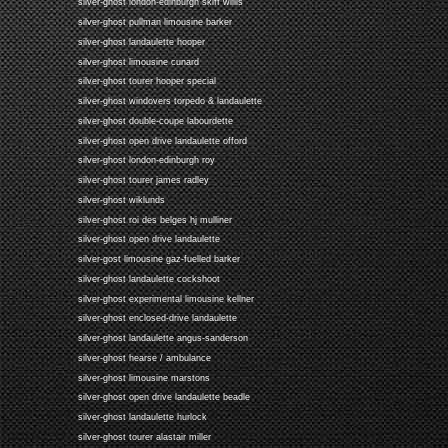
silver-ghost london-edinburgh skiff willis
silver-ghost pullman limousine barker
silver-ghost landaulette hooper
silver-ghost limousine cunard
silver-ghost tourer hooper special
silver-ghost windovers torpedo & landaulette
silver-ghost double-coupe labourdette
silver-ghost open drive landaulette offord
silver-ghost london-edinburgh roy
silver-ghost tourer james radley
silver-ghost wiklunds
silver-ghost roi des belges hj mulliner
silver-ghost open drive landaulette
silver-gost limousine gaz-fuelled barker
silver-ghost landaulette cockshoot
silver-ghost experimental limousine kellner
silver-ghost enclosed-drive landaulette
silver-ghost landaulette angus-sanderson
silver-ghost hearse / ambulance
silver-ghost limousine marstons
silver-ghost open drive landaulette beadle
silver-ghost landaulette hurlock
silver-ghost tourer alastair miller