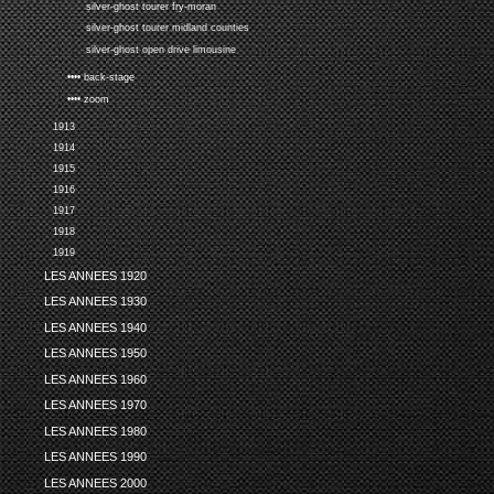
silver-ghost tourer fry-moran
silver-ghost tourer midland counties
silver-ghost open drive limousine
•••• back-stage
•••• zoom
1913
1914
1915
1916
1917
1918
1919
LES ANNEES 1920
LES ANNEES 1930
LES ANNEES 1940
LES ANNEES 1950
LES ANNEES 1960
LES ANNEES 1970
LES ANNEES 1980
LES ANNEES 1990
LES ANNEES 2000