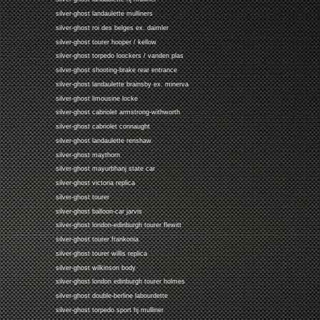
silver-ghost landaulette mulliners
silver-ghost roi des belges ex. daimler
silver-ghost tourer hooper / kellow
silver-ghost torpedo loockers / vanden plas
silver-ghost shooting-brake rear entrance
silver-ghost landaulette brainsby ex. minerva
silver-ghost limousine locke
silver-ghost cabriolet armstrong-withworth
silver-ghost cabriolet connaught
silver-ghost landaulette renshaw
silver-ghost maythorn
silver-ghost mayurbhanj state car
silver-ghost victoria replica
silver-ghost tourer
silver-ghost balloon-car jarvis
silver-ghost london-edinburgh tourer flewitt
silver-ghost tourer frankonia
silver-ghost tourer willis replica
silver-ghost wilkinson body
silver-ghost london edinburgh tourer holmes
silver-ghost double-berline labourdette
silver-ghost torpedo sport hj mulliner