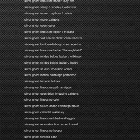
silver-ghost limousine barker "lady bird"
silver-ghost starry & woolley / wilkinson
silver-ghost tourer maythorn / dubois
silver-ghost tourer salmons
silver-ghost open tourer
silver-ghost limousine rippon / midland
silver-ghost "old contemptible" cann roadster
silver-ghost london-edinburgh mann egerton
silver-ghost limousine barker "the englefield"
silver-ghost roi des belges barker / wilkinson
silver-ghost roi des belges barker / harley
silver-ghost st louis limousine kellner
silver-ghost london-edinburgh portholme
silver-ghost torpedo holmes
silver-ghost limousine pullman rippon
silver-ghost open drive limousine salmons
silver-ghost limousine cole
silver-ghost tourer london-edinburgh maule
silver-ghost cabriolet walmsley
silver-ghost limousine khedive d'egypte
silver-ghost reconstruction horner & ward
silver-ghost limousine hooper
silver-ghost torpedo cann