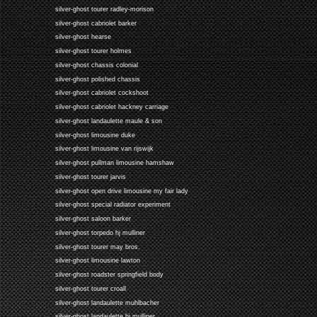
silver-ghost tourer radley-morison
silver-ghost cabriolet barker
silver-ghost hearse
silver-ghost tourer holmes
silver-ghost chassis colonial
silver-ghost polished chassis
silver-ghost cabriolet cockshoot
silver-ghost cabriolet hackney carriage
silver-ghost landaulette maule & son
silver-ghost limousine duke
silver-ghost limousine van rijswijk
silver-ghost pullman limousine hamshaw
silver-ghost tourer jarvis
silver-ghost open drive limousine my fair lady
silver-ghost special radiator experiment
silver-ghost saloon barker
silver-ghost torpedo hj mulliner
silver-ghost tourer may bros.
silver-ghost limousine lawton
silver-ghost roadster springfield body
silver-ghost tourer croall
silver-ghost landaulette muhlbacher
silver-ghost landaulette hj mulliner