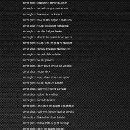
silver-ghost limousine arthur mulliner
silver-ghost torpedo angus-sanderson
silver-ghost limousine cockshoot
silver-ghost two seater angus-sanderson
silver-ghost tourer nikolajeff rothschild
silver-ghost roi des belges barker
silver-ghost double limousine boon porter
silver-ghost tourer easter-gem hj mulliner
silver-ghost double phaeton muhlbacher
silver-ghost torpedo labourdette
silver-ghost tourer jenkins
silver-ghost open drive limousine vincent
silver-ghost tourer dick
silver-ghost open drive limousine rippon
silver-ghost tourer tapered-bonnet
silver-ghost cabriolet regent carriage
silver-ghost saloon hj mulliner
silver-ghost torpedo barker
silver-ghost enclosed limousine cockshoot
silver-ghost cabriolet hooper barker brooks
silver-ghost limousine nihon jidosha
silver-ghost landaulette regent carriage
silver-ghost open limousine hooper