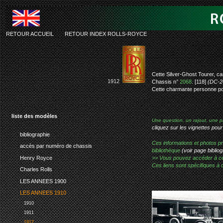
RETOUR ACCUEIL
-
RETOUR INDEX ROLLS-ROYCE
rolls-royc
Cette Silver-Ghost Tourer, c
1912
Chassis n°
2068
. [118]
(DC-2
Cette charmante personne po
liste des modèles
Une question, un rajout, une p
cliquez sur les vignettes pour
bibliographie
Ces informations et photos pr
accès par numéro de chassis
bibliothèque
(voir page bibliog
Henry Royce
>> Vous pouvez accéder à ces p
Ces liens sont spécifiques à 
Charles Rolls
LES ANNEES 1900
LES ANNEES 1910
1910
1911
1912