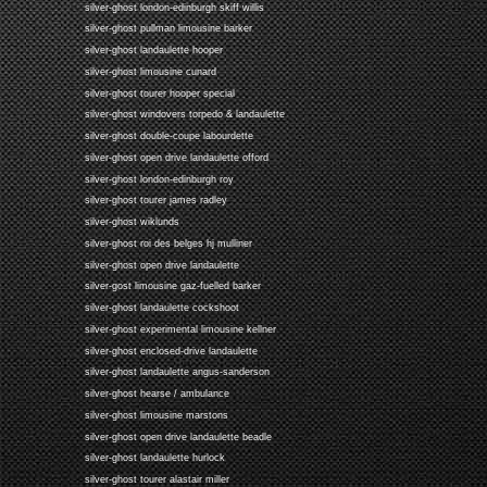
silver-ghost london-edinburgh skiff willis
silver-ghost pullman limousine barker
silver-ghost landaulette hooper
silver-ghost limousine cunard
silver-ghost tourer hooper special
silver-ghost windovers torpedo & landaulette
silver-ghost double-coupe labourdette
silver-ghost open drive landaulette offord
silver-ghost london-edinburgh roy
silver-ghost tourer james radley
silver-ghost wiklunds
silver-ghost roi des belges hj mulliner
silver-ghost open drive landaulette
silver-gost limousine gaz-fuelled barker
silver-ghost landaulette cockshoot
silver-ghost experimental limousine kellner
silver-ghost enclosed-drive landaulette
silver-ghost landaulette angus-sanderson
silver-ghost hearse / ambulance
silver-ghost limousine marstons
silver-ghost open drive landaulette beadle
silver-ghost landaulette hurlock
silver-ghost tourer alastair miller