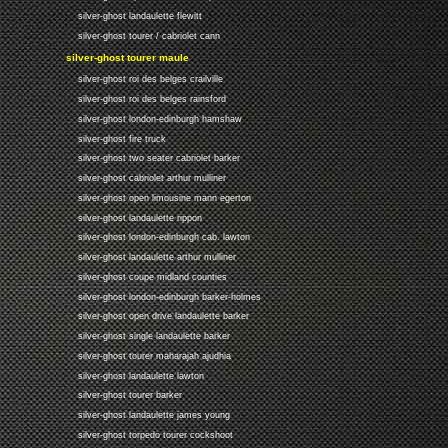
silver-ghost landaulette flewitt
silver-ghost tourer / cabriolet cann
silver-ghost tourer maule
silver-ghost roi des belges crailville
silver-ghost roi des belges rainsford
silver-ghost london-edinburgh hamshaw
silver-ghost fire truck
silver-ghost two seater cabriolet barker
silver-ghost cabriolet arthur mulliner
silver-ghost open limousine mann egerton
silver-ghost landaulette rippon
silver-ghost london-edinburgh cab. lawton
silver-ghost landaulette arthur mulliner
silver-ghost coupe midland counties
silver-ghost london-edinburgh barker-holmes
silver-ghost open drive landaulette barker
silver-ghost single landaulette barker
silver-ghost tourer maharajah ajudhia
silver-ghost landaulette lawton
silver-ghost tourer barker
silver-ghost landaulette james young
silver-ghost torpedo tourer cockshoot