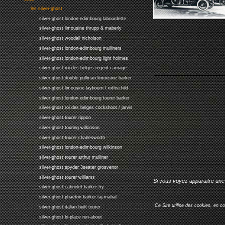
les silver-ghost
silver-ghost london-edimbourg labourdette
silver-ghost limousine thrupp & maberly
silver-ghost woodall nicholson
silver-ghost london-edimbourg mulliners
silver-ghost london-edimbourg light holmes
silver-ghost roi des belges regent-carriage
silver-ghost double pullman limousine barker
silver-ghost limousine laybourn / rothschild
silver-ghost london-edimbourg tourer barker
silver-ghost roi des belges cockshoot / jarvis
silver-ghost tourer rippon
silver-ghost touring wilkinson
silver-ghost tourer charlesworth
silver-ghost london-edimbourg wilkinson
silver-ghost tourer arthur mulliner
silver-ghost spyder 3seater grosvenor
silver-ghost tourer williams
Si vous voyez apparaitre une 
silver-ghost cabriolet barker-fry
silver-ghost phaeton barker taj-mahal
Ce Site utilise des cookies, en c
silver-ghost italian built tourer
silver-ghost bi-place run-about