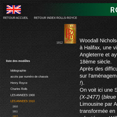
RETOUR ACCUEIL
-
RETOUR INDEX ROLLS-ROYCE
rolls-royce s
Woodall Nichols
1912
à Halifax, une v
Angleterre et ay
18ème siècle.
liste des modèles
Après des diffic
bibliographie
sur l'aménageme
accès par numéro de chassis
!
).
Henry Royce
On voit ici une 
Charles Rolls
LES ANNEES 1900
(X-2477)
(
bleue
LES ANNEES 1910
Limousine par 
1910
transformée en 
1911
1912