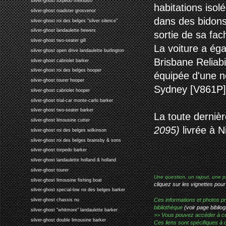
silver-ghost torpedo melhuish
habitations isol
silver-ghost roadster grosvenor
dans des bidons d
silver-ghost roi des belges "silver silence"
silver-ghost landaulette hewers
sortie de sa fa
silver-ghost two-seater gill
La voiture a éga
silver-ghost open drive landaulette burlington
Brisbane Reliabil
silver-ghost cabriolet barker
silver-ghost roi des belges hooper
équipée d'une n
silver-ghost tourer hooper
Sydney [V861P]
silver-ghost cabriolet hooper
silver-ghost trial-car monte-carlo barker
silver-ghost two-seater barker
La toute dernièr
silver-ghost limousine cutter
2095)
livrée à N
silver-ghost roi des belges wilkinson
silver-ghost roi des belges brainsby & sons
silver-ghost torpedo barker
silver-ghost landaulette holland & holland
silver-ghost tourer
Une question, un rajout, une p
silver-ghost limousine fishing boat
cliquez sur les vignettes pour
silver-ghost special-low roi des belges barker
Ces informations et photos pr
silver-ghost chassis nu
bibliothèque
(voir page bibliog
silver-ghost "whitmore" landaulette barker
>> Vous pouvez accéder à ces p
silver-ghost double limousine barker
Ces liens sont spécifiques à 