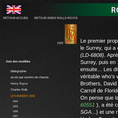
RETOUR ACCUEIL
-
RETOUR INDEX ROLLS-ROYCE
rolls-royce silv
Le premier propr
1909
le Surrey, qui 
(LD-6808)
. Aprè
Surrey, puis en
liste des modèles
ensuite... Les d
bibliographie
véritable who's 
accès par numéro de chassis
Brothers, David
Henry Royce
Carroll de Florid
Charles Rolls
LES ANNEES 1900
On pense que la
1904
60551
), a été 
1905
SGA...
) et une 
1906
1907