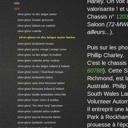
Harley. On voit 
1908
valorisante ! et
1909
silver-ghost roi des belges barker
Chassis n°
120
silver-ghost 2seater grosvenor
Saloon
(72-MWP
silver-ghost balloon-car roadster
ailleurs...
).
silver-ghost crailville
silver-ghost roi des belges tourer barker
silver-ghost landaulette hooper
Puis sur les ph
silver-ghost penny vintage carriage tourer
Phillip Charley.
silver-ghost roi des belges hj mulliner
silver-ghost cabriolet arthur mulliner
C'est le chassis
silver-ghost roi des belges holland & holland
60788
). Cette 
silver-ghost tourer / fixed-head morgan
Richmond, est l
silver-ghost landaulette barker
silver-ghost open drive limousine barker
Australie. Phil
silver-ghost limousine holland & holland
South Wales Lan
silver-ghost double landaulette rothschild
Volunteer Autom
silver-ghost tourer starry & woolley
silver-ghost "the silver king" hamshaw
Il entreprit une
silver-ghost cabriolet arthur mulliner
Park à Rockhamp
silver-ghost special limousine barker
silver-ghost landaulet cockshoot
prouesse à l'épo