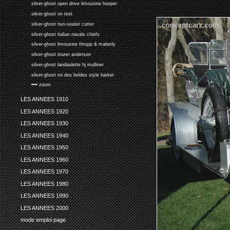
silver-ghost open drive limousine hooper
silver-ghost on test
silver-ghost two-seater cutter
silver-ghost italian navals chiefs
silver-ghost limousine thrupp & maberly
silver-ghost tourer anderson
silver-ghost landaulette hj mulliner
silver-ghost roi des beldes style barker
•••• zoom
LES ANNEES 1910
LES ANNEES 1920
LES ANNEES 1930
LES ANNEES 1940
LES ANNEES 1950
LES ANNEES 1960
LES ANNEES 1970
LES ANNEES 1980
LES ANNEES 1990
LES ANNEES 2000
mode emploi page