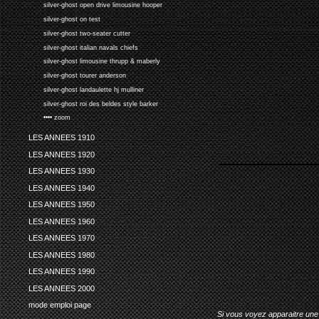
silver-ghost open drive limousine hooper
silver-ghost on test
silver-ghost two-seater cutter
silver-ghost italian navals chiefs
silver-ghost limousine thrupp & maberly
silver-ghost tourer anderson
silver-ghost landaulette hj mulliner
silver-ghost roi des beldes style barker
•••• zoom
LES ANNEES 1910
LES ANNEES 1920
LES ANNEES 1930
LES ANNEES 1940
LES ANNEES 1950
LES ANNEES 1960
LES ANNEES 1970
LES ANNEES 1980
LES ANNEES 1990
LES ANNEES 2000
mode emploi page
Si vous voyez apparaitre une 