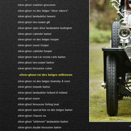
silver-ghost roadster grosvenor
silver-ghost roi des belges "silver silence"
silver-ghost landaulette hewers
silver-ghost two-seater gill
silver-ghost open drive landaulette burlington
silver-ghost cabriolet barker
silver-ghost roi des belges hooper
silver-ghost tourer hooper
silver-ghost cabriolet hooper
silver-ghost trial-car monte-carlo barker
silver-ghost two-seater barker
silver-ghost limousine cutter
silver-ghost roi des belges wilkinson
silver-ghost roi des belges brainsby & sons
silver-ghost torpedo barker
silver-ghost landaulette holland & holland
silver-ghost tourer
silver-ghost limousine fishing boat
silver-ghost special-low roi des belges barker
silver-ghost chassis nu
silver-ghost "whitmore" landaulette barker
<
silver-ghost double limousine barker