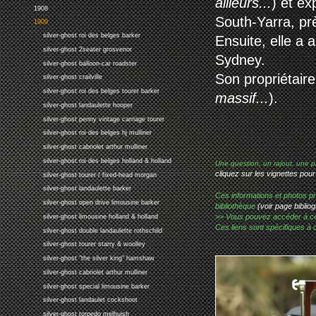
ailleurs...
) et e
1908
South-Yarra, pr
1909
silver-ghost roi des belges barker
Ensuite, elle a 
silver-ghost 2seater grosvenor
Sydney.
silver-ghost balloon-car roadster
Son propriétaire
silver-ghost crailville
silver-ghost roi des belges tourer barker
massif...
).
silver-ghost landaulette hooper
silver-ghost penny vintage carriage tourer
silver-ghost roi des belges hj mulliner
silver-ghost cabriolet arthur mulliner
silver-ghost roi des belges holland & holland
Une question, un rajout, une p
cliquez sur les vignettes pour
silver-ghost tourer / fixed-head morgan
silver-ghost landaulette barker
Ces informations et photos pr
silver-ghost open drive limousine barker
bibliothèque
(voir page bibliog
>> Vous pouvez accéder à ces p
silver-ghost limousine holland & holland
Ces liens sont spécifiques à 
silver-ghost double landaulette rothschild
silver-ghost tourer starry & woolley
silver-ghost "the silver king" hamshaw
silver-ghost cabriolet arthur mulliner
silver-ghost special limousine barker
silver-ghost landaulet cockshoot
silver-ghost torpedo melhuish