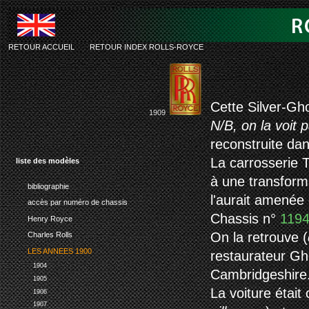
RETOUR ACCUEIL
-
RETOUR INDEX ROLLS-ROYCE
rolls-royce
Cette Silver-Gh
1909
N/B, on la voit 
reconstruite da
La carrosserie
liste des modèles
à une transform
bibliographie
l'aurait amenée 
accès par numéro de chassis
Chassis n°
119
Henry Royce
On la retrouve (
Charles Rolls
LES ANNEES 1900
restaurateur Gh
1904
Cambridgeshire
1905
La voiture était
1906
1907