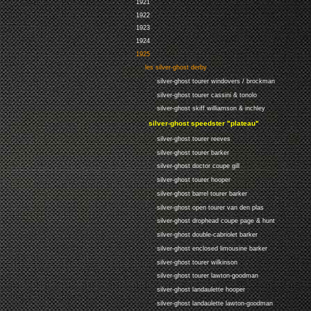
1921
1922
1923
1924
1925
les silver-ghost derby
silver-ghost tourer windovers / brockman
silver-ghost tourer cassini & tonolo
silver-ghost skiff williamson & inchley
silver-ghost speedster "plateau"
silver-ghost tourer reeves
silver-ghost tourer barker
silver-ghost doctor coupe gill
silver-ghost tourer hooper
silver-ghost barrel tourer barker
silver-ghost open tourer van den plas
silver-ghost drophead coupe page & hunt
silver-ghost double-cabriolet barker
silver-ghost enclosed limousine barker
silver-ghost tourer wilkinson
silver-ghost tourer lawton-goodman
silver-ghost landaulette hooper
silver-ghost landaulette lawton-goodman