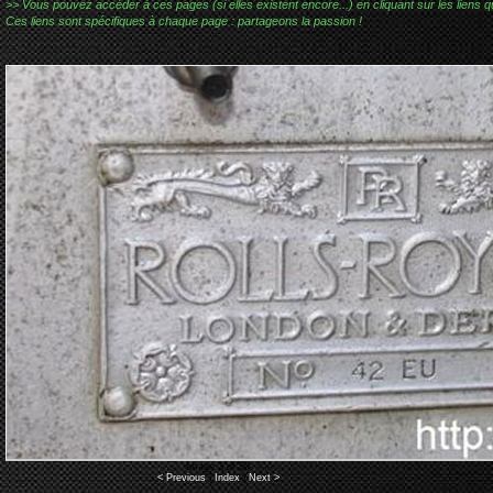
>> Vous pouvez accéder à ces pages (si elles existent encore...) en cliquant sur les liens qu
Ces liens sont spécifiques à chaque page : partageons la passion !
Image 3 of 50
< Previous
|
Index
|
Next >