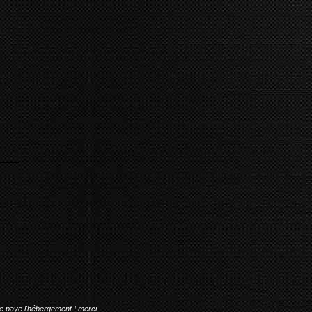
me paye l'hébergement ! merci.