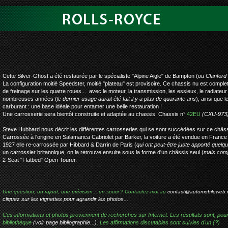
rolls-royce silve
Cette Silver-Ghost a été restaurée par le spécialiste "Alpine Aigle" de Bampton (
ou Clanford
La configuration moitié Speedster, moitié "plateau" est provisoire. Ce chassis nu est complet
de freinage sur les quatre roues... avec le moteur, la transmission, les essieux, le radiateur e
nombreuses années (
le dernier usage aurait été fait il y a plus de quarante ans
), ainsi que 
carburant : une base idéale pour entamer une belle restauration !
Une carrosserie sera bientôt construite et adaptée au chassis. Chassis n°
42EU
(CXU-973
Steve Hubbard nous décrit les différentes carrosseries qui se sont succédées sur ce châss
Carrossée à l'origine en Salamanca Cabriolet par Barker, la voiture a été vendue en Fran
1927 elle re-carrossée par Hibbard & Darrin de Paris (
qui ont peut-être juste apporté quelq
un carrossier britannique, on la retrouve ensuite sous la forme d'un châssis seul (
mais comp
2-Seat "Flatbed" Open Tourer.
Une question, un rajout, une précision... un souci ? Contactez-moi au
contact@automobileweb.
cliquez sur les vignettes pour agrandir les photos...
Ces informations et photos proviennent de recherches sur Internet. Les résultats sont, pou
bibliothèque
(voir page bibliographie...)
. Les affirmations discutables sont suivies d'un (?)