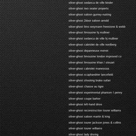
silver-ghost sedanca de ville binder
silver-ghost two seater properts
silver-ghost saloon gurney-nutting
silver-ghost 2door saloon arnold
silver-ghost limo weymann freestone & webb
silver-ghost limousine hj mulliner
silver-ghost sedanca de ville hj mulliner
silver-ghost cabriolet de ville nordberg
silver-ghost depanneuse merret
silver-ghost limousine london improved co
silver-ghost limousine khan / steuart
silver-ghost cabriolet manessius
silver-ghost scaphandrier lancefield
silver-ghost shooting brake safari
silver-ghost chasse au tigre
silver-ghost experimental phantom I penny
silver-ghost coupe barker
silver-ghost left-hand drive
silver-ghost reconstruction tourer williams
silver-ghost saloon martin & king
silver-ghost tourer jackson jones & collins
silver-ghost tourer williams
silver-ghost lady driving