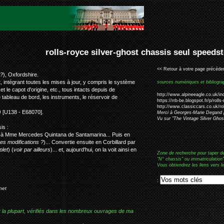
r-ghost chassis seul speedster "plateau" #42eu
<< Retour à votre page précéden
 ?
), Oxfordshire.
, intégrant toutes les mises à jour, y compris le système
sources numériques et bibliogra
t le capot d'origine, etc., tous intacts depuis de
http://www.alpineeagle.co.uk/ind
le tableau de bord, les instruments, le réservoir de
https://rrb-be.blogspot.fr/p/rolls
http://www.classiccars.co.uk/ro
)
[U138 - E68070].
M
erci à Georges-Marie Degand p
Vu sur "The Vintage Silver Gho
is :
ce à Mme Mercedes Quintana de Santamarina... Puis en
ues modifications ?
)... Convertie ensuite en Corbillard par
let
) (
voir par ailleurs
)... et, aujourd'hui, on la voit ainsi en
Zone de recherche pour taper d
"N° chassis" ou immatriculation"
Vous obtiendrez les liens vers l
:
net
r la plupart, vérifiés dans les nombreux ouvrages de ma