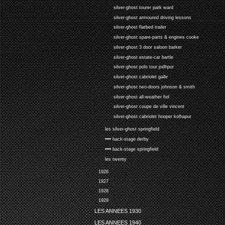
silver-ghost tourer park ward
silver-ghost armoured driving lessons
silver-ghost flatbed trailer
silver-ghost spare-parts & engines cooke
silver-ghost 3 door saloon barker
silver-ghost estate-car bartle
silver-ghost polo tour jodhpur
silver-ghost cabriolet galle
silver-ghost two-doors johnson & smith
silver-ghost all-weather fiol
silver-ghost coupe de ville vincent
silver-ghost cabriolet hooper kolhapur
les silver-ghost springfield
•••• back-stage derby
•••• back-stage springfield
les twenty
1926
1927
1928
1929
LES ANNEES 1930
LES ANNEES 1940