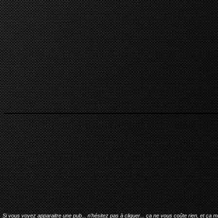
Si vous voyez apparaitre une pub... n'hésitez pas à cliquer... ça ne vous coûte rien, et ça 