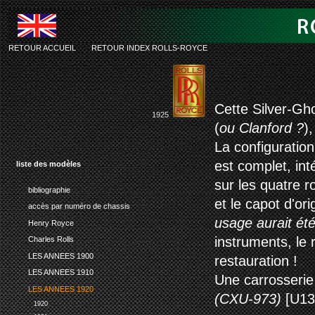
RETOUR ACCUEIL
-
RETOUR INDEX ROLLS-ROYCE
roll
Cette Silver-Gho
1925
(
ou Clanford ?
)
La configuration
est complet, int
liste des modèles
sur les quatre r
bibliographie
et le capot d'or
accès par numéro de chassis
usage aurait été
Henry Royce
instruments, le 
Charles Rolls
LES ANNEES 1900
restauration !
LES ANNEES 1910
Une carrosserie
LES ANNEES 1920
(CXU-973)
[U13
1920