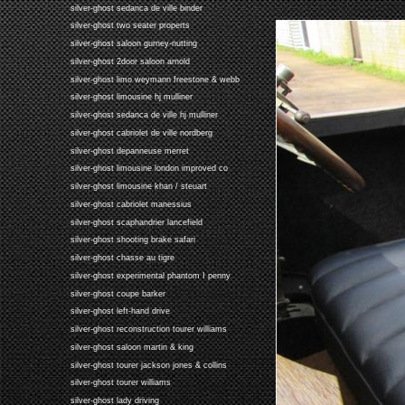
silver-ghost sedanca de ville binder
silver-ghost two seater properts
silver-ghost saloon gurney-nutting
silver-ghost 2door saloon arnold
silver-ghost limo weymann freestone & webb
silver-ghost limousine hj mulliner
silver-ghost sedanca de ville hj mulliner
silver-ghost cabriolet de ville nordberg
silver-ghost depanneuse merret
silver-ghost limousine london improved co
silver-ghost limousine khan / steuart
silver-ghost cabriolet manessius
silver-ghost scaphandrier lancefield
silver-ghost shooting brake safari
silver-ghost chasse au tigre
silver-ghost experimental phantom I penny
silver-ghost coupe barker
silver-ghost left-hand drive
silver-ghost reconstruction tourer williams
silver-ghost saloon martin & king
silver-ghost tourer jackson jones & collins
silver-ghost tourer williams
silver-ghost lady driving