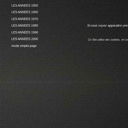
LES ANNEES 1950
LES ANNEES 1960
LES ANNEES 1970
Si vous voyez apparaitre une 
LES ANNEES 1980
LES ANNEES 1990
LES ANNEES 2000
Ce Site utilise des cookies, en c
mode emploi page