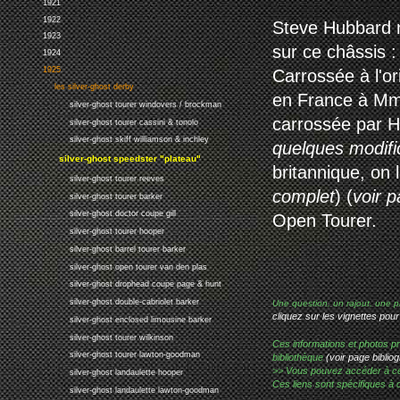
1921
1922
Steve Hubbard n
1923
sur ce châssis :
1924
1925
Carrossée à l'or
les silver-ghost derby
en France à Mme
silver-ghost tourer windovers / brockman
carrossée par H
silver-ghost tourer cassini & tonolo
silver-ghost skiff williamson & inchley
quelques modifi
silver-ghost speedster "plateau"
britannique, on 
silver-ghost tourer reeves
complet
) (
voir p
silver-ghost tourer barker
silver-ghost doctor coupe gill
Open Tourer.
silver-ghost tourer hooper
silver-ghost barrel tourer barker
silver-ghost open tourer van den plas
silver-ghost drophead coupe page & hunt
silver-ghost double-cabriolet barker
Une question, un rajout, une p
cliquez sur les vignettes pour
silver-ghost enclosed limousine barker
silver-ghost tourer wilkinson
Ces informations et photos pr
silver-ghost tourer lawton-goodman
bibliothèque
(voir page bibliog
>> Vous pouvez accéder à ces p
silver-ghost landaulette hooper
Ces liens sont spécifiques à 
silver-ghost landaulette lawton-goodman