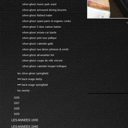
silver-ghost tourer park ward
silver-ghost armoured driving lessons
silver-ghost flatbed trailer
silver-ghost spare-parts & engines cooke
<
silver-ghost 3 door saloon barker
silver-ghost estate-car bartle
silver-ghost polo tour jodhpur
silver-ghost cabriolet galle
silver-ghost two-doors johnson & smith
silver-ghost all-weather fiol
silver-ghost coupe de ville vincent
silver-ghost cabriolet hooper kolhapur
les silver-ghost springfield
•••• back-stage derby
•••• back-stage springfield
les twenty
1926
1927
1928
1929
LES ANNEES 1930
LES ANNEES 1940