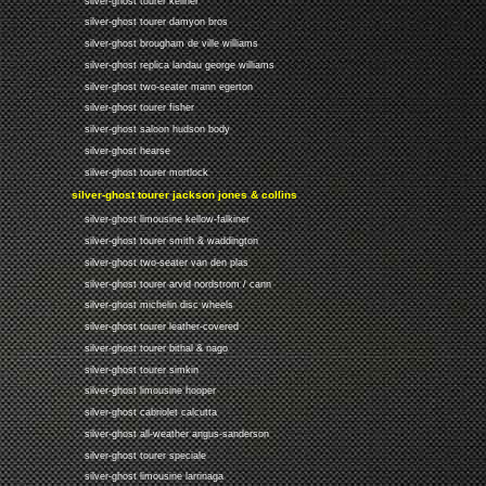
silver-ghost tourer kellner
silver-ghost tourer damyon bros
silver-ghost brougham de ville williams
silver-ghost replica landau george williams
silver-ghost two-seater mann egerton
silver-ghost tourer fisher
silver-ghost saloon hudson body
silver-ghost hearse
silver-ghost tourer mortlock
silver-ghost tourer jackson jones & collins
silver-ghost limousine kellow-falkiner
silver-ghost tourer smith & waddington
silver-ghost two-seater van den plas
silver-ghost tourer arvid nordstrom / cann
silver-ghost michelin disc wheels
silver-ghost tourer leather-covered
silver-ghost tourer bithal & nago
silver-ghost tourer simkin
silver-ghost limousine hooper
silver-ghost cabriolet calcutta
silver-ghost all-weather angus-sanderson
silver-ghost tourer speciale
silver-ghost limousine larrinaga