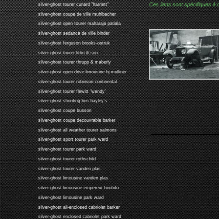
Ces liens sont spécifiques à 
silver-ghost tourer cunard "harriett"
silver-ghost coupe de ville muhlbacher
silver-ghost open tourer maharaja patiala
silver-ghost sedanca de ville binder
silver-ghost ferguson brooks-ostruk
silver-ghost tourer littin & son
silver-ghost tourer thrupp & maberly
silver-ghost open drive limousine hj mulliner
silver-ghost tourer robinson continental
silver-ghost tourer flewitt "wendy"
silver-ghost shooting bus bayley's
silver-ghost coupe busson
silver-ghost coupe decouvrable barker
silver-ghost all weather tourer salmons
silver-ghost sport tourer park ward
silver-ghost tourer park ward
silver-ghost tourer rothschild
silver-ghost tourer vanden plas
silver-ghost limousine vanden plas
silver-ghost limousine empereur hirohito
silver-ghost limousine park ward
silver-ghost all-enclosed cabriolet barker
silver-ghost enclosed cabriolet park ward