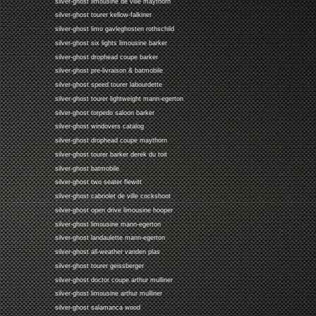
silver-ghost limousine de ville maythorn
silver-ghost tourer kellow-falkiner
silver-ghost limo gavleghosten rothschild
silver-ghost six lights limousine barker
silver-ghost drophead coupe barker
silver-ghost pre-livraison & batmobile
silver-ghost speed tourer labourdette
silver-ghost tourer lightweight mann-egerton
silver-ghost torpedo saloon barker
silver-ghost windovers catalog
silver-ghost drophead coupe maythorn
silver-ghost tourer barker derek du toit
silver-ghost batmobile
silver-ghost two seater flewitt
silver-ghost cabriolet de ville cockshoot
silver-ghost open drive limousine hooper
silver-ghost limousine mann-egerton
silver-ghost landaulette mann-egerton
silver-ghost all-weather vanden plas
silver-ghost tourer geissberger
silver-ghost doctor coupe arthur mulliner
silver-ghost limousine arthur mulliner
silver-ghost salamanca wood