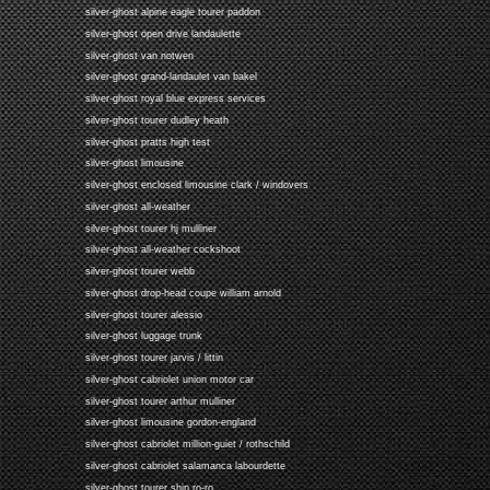
silver-ghost alpine eagle tourer paddon
silver-ghost open drive landaulette
silver-ghost van notwen
silver-ghost grand-landaulet van bakel
silver-ghost royal blue express services
silver-ghost tourer dudley heath
silver-ghost pratts high test
silver-ghost limousine
silver-ghost enclosed limousine clark / windovers
silver-ghost all-weather
silver-ghost tourer hj mulliner
silver-ghost all-weather cockshoot
silver-ghost tourer webb
silver-ghost drop-head coupe william arnold
silver-ghost tourer alessio
silver-ghost luggage trunk
silver-ghost tourer jarvis / littin
silver-ghost cabriolet union motor car
silver-ghost tourer arthur mulliner
silver-ghost limousine gordon-england
silver-ghost cabriolet million-guiet / rothschild
silver-ghost cabriolet salamanca labourdette
silver-ghost tourer ship ro-ro