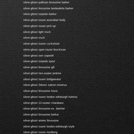
silver-ghost pullman limousine barker
silver-ghost limousine landaulette barker
silver-ghost torpedo barker
silver-ghost tourer australian body
silver-ghost tourer pick-up
silver-ghost light truck
silver-ghost truck
silver-ghost tourer cockshoot
silver-ghost open tourer brockman
silver-ghost tom sopwith
silver-ghost torpedo sport
silver-ghost limousine gill
silver-ghost two-seater jenkins
silver-ghost tourer bridgewater
silver-ghost 2doors saloon minerva
silver-ghost limousine hovis
silver-ghost tourer london edinburgh holmes
silver-ghost 12-seater charabanc
silver-ghost limousine ex. daimler
silver-ghost limousine barker
silver-ghost winter limousine
silver-ghost tourer london-edinburgh style
silver-ghost tourer nordberg