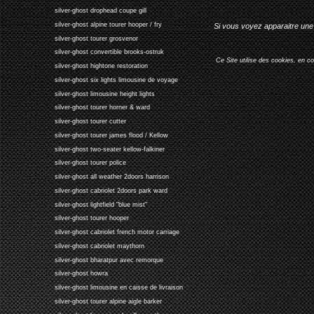
silver-ghost drophead coupe gill
silver-ghost alpine tourer hooper / fry
Si vous voyez apparaitre une 
silver-ghost tourer grosvenor
silver-ghost convertible brooks-ostruk
Ce Site utilise des cookies, en c
silver-ghost hightone restoration
silver-ghost six lights limousine de voyage
silver-ghost limousine height lights
silver-ghost tourer horner & ward
silver-ghost tourer cutter
silver-ghost tourer james flood / Kellow
silver-ghost two-seater kellow-falkiner
silver-ghost tourer police
silver-ghost all weather 2doors harrison
silver-ghost cabriolet 2doors park ward
silver-ghost lightfield "blue mist"
silver-ghost tourer hooper
silver-ghost cabriolet french motor carriage
silver-ghost cabriolet maythorn
silver-ghost bharatpur avec remorque
silver-ghost howra
silver-ghost limousine en caisse de livraison
silver-ghost tourer alpine aigle barker