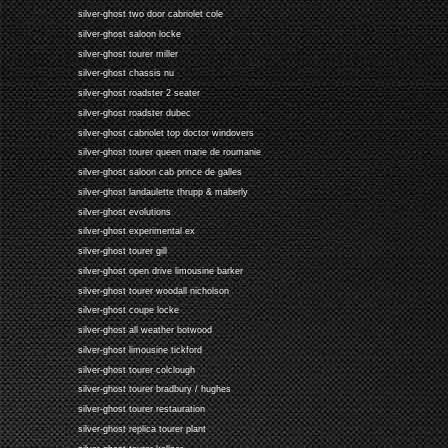
silver-ghost two door cabriolet cole
silver-ghost saloon locke
silver-ghost tourer miller
silver-ghost chassis nu
silver-ghost roadster 2 seater
silver-ghost roadster dubec
silver-ghost cabriolet top doctor windovers
silver-ghost tourer queen marie de roumanie
silver-ghost saloon cab prince de galles
silver-ghost landaulette thrupp & maberly
silver-ghost evolutions
silver-ghost experimental ex
silver-ghost tourer gill
silver-ghost open drive limousine barker
silver-ghost tourer woodall nicholson
silver-ghost coupe locke
silver-ghost all weather botwood
silver-ghost limousine tickford
silver-ghost tourer colclough
silver-ghost tourer bradbury / hughes
silver-ghost tourer restauration
silver-ghost replica tourer plant