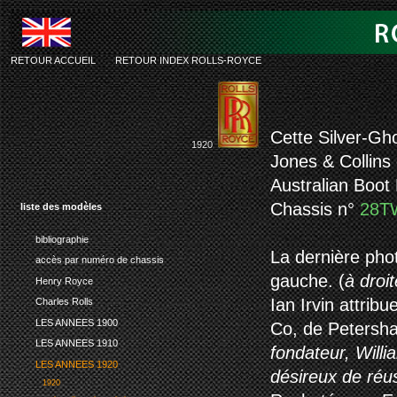
RETOUR ACCUEIL
-
RETOUR INDEX ROLLS-ROYCE
rolls-royc
Cette Silver-Gh
1920
Jones & Collins
Australian Boot
Chassis n°
28T
liste des modèles
bibliographie
La dernière phot
accès par numéro de chassis
gauche. (
à droi
Henry Royce
Ian Irvin attrib
Charles Rolls
LES ANNEES 1900
Co, de Petersha
LES ANNEES 1910
fondateur, Will
LES ANNEES 1920
désireux de réus
1920