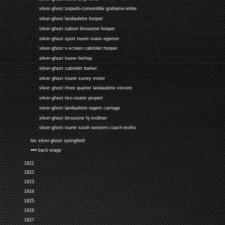
silver-ghost torpedo-convertible grahame-white
silver-ghost landaulette hooper
silver-ghost saloon limousine hooper
silver-ghost sport tourer mann egerton
silver-ghost v-screen cabriolet hooper
silver-ghost tourer bishop
silver-ghost cabriolet barker
silver ghost tourer surrey motor
silver ghost three quarter landaulette vincent
silver-ghost two-seater propert
silver-ghost landaulette regent carriage
silver-ghost limousine hj mulliner
silver-ghost tourer south western coach-works
les silver-ghost springfield
•••• back-stage
1921
1922
1923
1924
1925
1926
1927