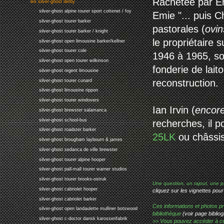
Rachetée par Ern
les silver-ghost derby
silver-ghost alpine tourer sport cottenet / foy
Emie "... puis C
silver-ghost tourer barker
pastorales (
ovin
silver-ghost tourer barker / knight
le propriétaire 
silver-ghost open limousine barker/kellner
silver-ghost tourer cole
1946 à 1965, so
silver-ghost open tourer wilkinson
fonderie de lait
silver-ghost regent limousine
reconstruction.
silver-ghost tourer cunard
silver-ghost limousine rippon
silver-ghost tourer windovers
Ian Irvin (
encore
silver-ghost brewster salamanca
silver-ghost school-bus
recherches, il p
silver-ghost roadster barker
25LK
ou châssi
silver-ghost brougham laybourn & james
silver-ghost sedanca de ville brewster
silver-ghost tourer alpine hooper
silver-ghost pall-mall tourer warner studios
silver-ghost tourer brooks-ostruk
Une question, un rajout, une p
silver-ghost cabriolet hooper
cliquez sur les vignettes pour
silver-ghost cabriolet barker
Ces informations et photos pr
silver-ghost open landaulette mulliner botswood
bibliothèque
(voir page bibliog
silver-ghost c-doctor dansk karosserifabrik
>> Vous pouvez accéder à ces p