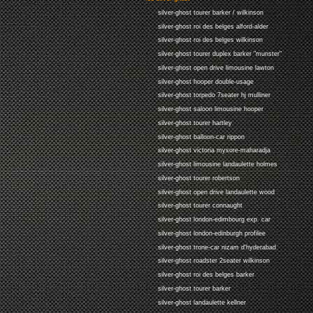
silver-ghost tourer barker / wilkinson
silver-ghost roi des belges alford-alder
silver-ghost roi des belges wilkinson
silver-ghost tourer duplex barker "munster"
silver-ghost open drive limousine lawton
silver-ghost hooper double-usage
silver-ghost torpedo 7seater hj mulliner
silver-ghost saloon limousine hooper
silver-ghost tourer hartley
silver-ghost balloon-car rippon
silver-ghost victoria mysore-maharadja
silver-ghost limousine landaulette holmes
silver-ghost tourer robertson
silver-ghost open drive landaulette wood
silver-ghost tourer connaught
silver-ghost london-edimbourg exp. car
silver-ghost london-edinburgh profilee
silver-ghost trone-car nizam d'hyderabad
silver-ghost roadster 2seater wilkinson
silver-ghost roi des belges barker
silver-ghost tourer barker
silver-ghost landaulette kellner