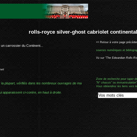
er-ghost cabriolet continental coachbuilder
<< Retour à votre page précéden
 un carrossier du Continent...
sources numériques et bibliogra
Vu sur "The Edwardian Rolls-R
net
Zone de recherche pour taper d
"N° chassis" ou immatriculation"
r la plupart, vérifiés dans les nombreux ouvrages de ma
Vous obtiendrez les liens vers l
i apparaissent ci-contre, en haut à droite.
: