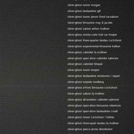
silver-ghost tourer morgan
silver-ghost landaulette gill
silver-ghost tourer james flood raceabout
silver-ghost limousine may & jacobs
silver-ghost saloon arthur mulliner
silver-ghost monte-carlo trial car hooper
silver-ghost three-quarter landau cockshoot
silver-ghost experimental limousine kellner
silver-ghost cabriolet hj mulliner
silver-ghost open drive cabriolet salmons
silver-ghost cabriolet bhopal
silver-ghost tourer hooper
silver-ghost landaulette windovers / napier
silver-ghost torpedo nordberg
silver-ghost d-front limousine cockshoot
silver-ghost saloon hj mulliner
silver-ghost all-weather cabriolet salmons
silver-ghost open-drive limousine robertson
silver-ghost open-drive landaulette croall
silver-ghost tourer cockshoot / kellow
silver-ghost three-quart landau hj mulliner
silver-ghost pierce-arrow distribution