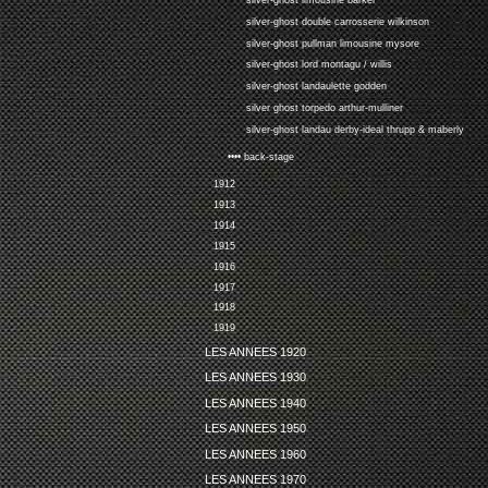
silver-ghost limousine barker
silver-ghost double carrosserie wilkinson
silver-ghost pullman limousine mysore
silver-ghost lord montagu / willis
silver-ghost landaulette godden
silver ghost torpedo arthur-mulliner
silver-ghost landau derby-ideal thrupp & maberly
•••• back-stage
1912
1913
1914
1915
1916
1917
1918
1919
LES ANNEES 1920
LES ANNEES 1930
LES ANNEES 1940
LES ANNEES 1950
LES ANNEES 1960
LES ANNEES 1970