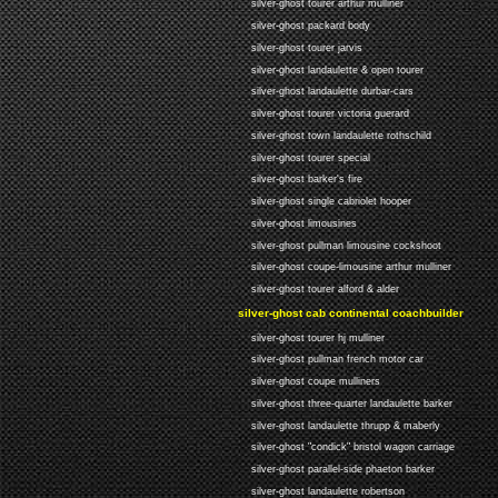
silver-ghost tourer arthur mulliner
silver-ghost packard body
silver-ghost tourer jarvis
silver-ghost landaulette & open tourer
silver-ghost landaulette durbar-cars
silver-ghost tourer victoria guerard
silver-ghost town landaulette rothschild
silver-ghost tourer special
silver-ghost barker's fire
silver-ghost single cabriolet hooper
silver-ghost limousines
silver-ghost pullman limousine cockshoot
silver-ghost coupe-limousine arthur mulliner
silver-ghost tourer alford & alder
silver-ghost cab continental coachbuilder
silver-ghost tourer hj mulliner
silver-ghost pullman french motor car
silver-ghost coupe mulliners
silver-ghost three-quarter landaulette barker
silver-ghost landaulette thrupp & maberly
silver-ghost "condick" bristol wagon carriage
silver-ghost parallel-side phaeton barker
silver-ghost landaulette robertson