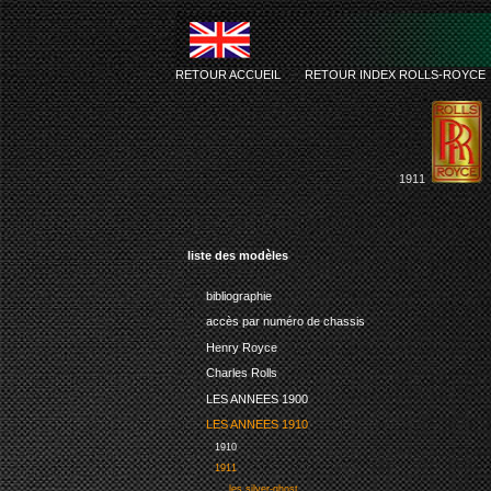
RETOUR ACCUEIL
-
RETOUR INDEX ROLLS-ROYCE
1911
liste des modèles
bibliographie
accès par numéro de chassis
Henry Royce
Charles Rolls
LES ANNEES 1900
LES ANNEES 1910
1910
1911
les silver-ghost