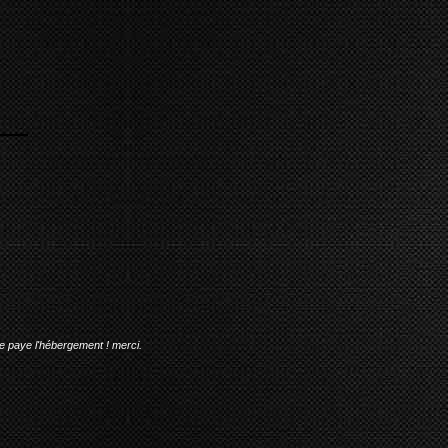
me paye l'hébergement ! merci.