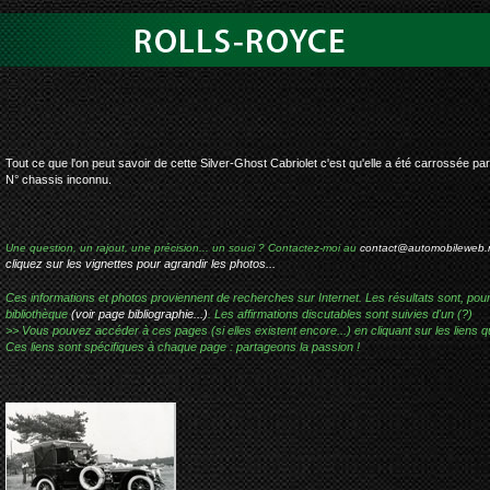
rolls-royce silv
Tout ce que l'on peut savoir de cette Silver-Ghost Cabriolet c'est qu'elle a été carrossée par
N° chassis inconnu.
Une question, un rajout, une précision... un souci ? Contactez-moi au
contact@automobileweb.
cliquez sur les vignettes pour agrandir les photos...
Ces informations et photos proviennent de recherches sur Internet. Les résultats sont, pou
bibliothèque
(voir page bibliographie...)
. Les affirmations discutables sont suivies d'un (?)
>> Vous pouvez accéder à ces pages (si elles existent encore...) en cliquant sur les liens qu
Ces liens sont spécifiques à chaque page : partageons la passion !