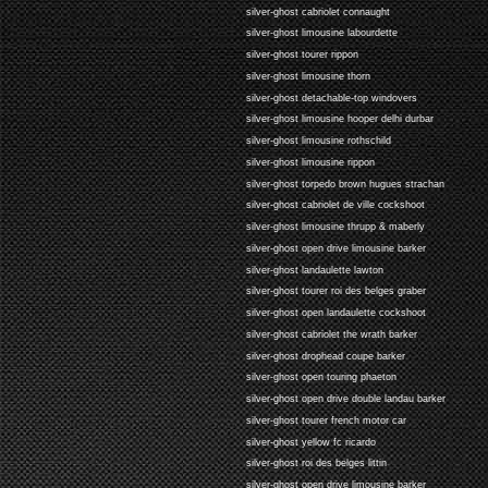
silver-ghost cabriolet connaught
silver-ghost limousine labourdette
silver-ghost tourer rippon
silver-ghost limousine thorn
silver-ghost detachable-top windovers
silver-ghost limousine hooper delhi durbar
silver-ghost limousine rothschild
silver-ghost limousine rippon
silver-ghost torpedo brown hugues strachan
silver-ghost cabriolet de ville cockshoot
silver-ghost limousine thrupp & maberly
silver-ghost open drive limousine barker
silver-ghost landaulette lawton
silver-ghost tourer roi des belges graber
silver-ghost open landaulette cockshoot
silver-ghost cabriolet the wrath barker
silver-ghost drophead coupe barker
silver-ghost open touring phaeton
silver-ghost open drive double landau barker
silver-ghost tourer french motor car
silver-ghost yellow fc ricardo
silver-ghost roi des belges littin
silver-ghost open drive limousine barker