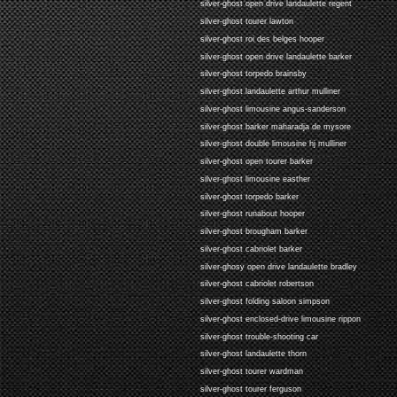
silver-ghost open drive landaulette regent
silver-ghost tourer lawton
silver-ghost roi des belges hooper
silver-ghost open drive landaulette barker
silver-ghost torpedo brainsby
silver-ghost landaulette arthur mulliner
silver-ghost limousine angus-sanderson
silver-ghost barker maharadja de mysore
silver-ghost double limousine hj mulliner
silver-ghost open tourer barker
silver-ghost limousine easther
silver-ghost torpedo barker
silver-ghost runabout hooper
silver-ghost brougham barker
silver-ghost cabriolet barker
silver-ghosy open drive landaulette bradley
silver-ghost cabriolet robertson
silver-ghost folding saloon simpson
silver-ghost enclosed-drive limousine rippon
silver-ghost trouble-shooting car
silver-ghost landaulette thorn
silver-ghost tourer wardman
silver-ghost tourer ferguson