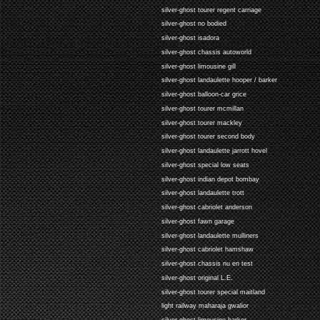
silver-ghost tourer regent carriage
silver-ghost no bodied
silver-ghost isadora
silver-ghost chassis autoworld
silver-ghost limousine gill
silver-ghost landaulette hooper / barker
silver-ghost balloon-car grice
silver-ghost tourer mcmillan
silver-ghost tourer mackley
silver-ghost tourer second body
silver-ghost landaulette jarrott hovel
silver-ghost special low seats
silver-ghost indian depot bombay
silver-ghost landaulette trott
silver-ghost cabriolet anderson
silver-ghost fawn garage
silver-ghost landaulette mulliners
silver-ghost cabriolet hamshaw
silver-ghost chassis nu en test
silver-ghost original L.E.
silver-ghost tourer special maitland
light railway maharaja gwalior