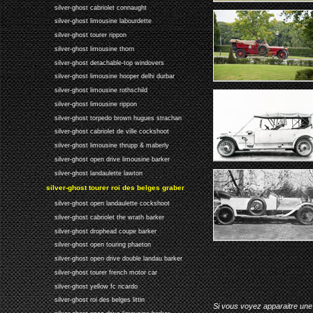
silver-ghost cabriolet connaught
silver-ghost limousine labourdette
silver-ghost tourer rippon
silver-ghost limousine thorn
silver-ghost detachable-top windovers
silver-ghost limousine hooper delhi durbar
silver-ghost limousine rothschild
silver-ghost limousine rippon
silver-ghost torpedo brown hugues strachan
silver-ghost cabriolet de ville cockshoot
silver-ghost limousine thrupp & maberly
silver-ghost open drive limousine barker
silver-ghost landaulette lawton
silver-ghost tourer roi des belges graber
silver-ghost open landaulette cockshoot
silver-ghost cabriolet the wrath barker
silver-ghost drophead coupe barker
silver-ghost open touring phaeton
silver-ghost open drive double landau barker
silver-ghost tourer french motor car
silver-ghost yellow fc ricardo
silver-ghost roi des belges littin
Si vous voyez apparaitre une 