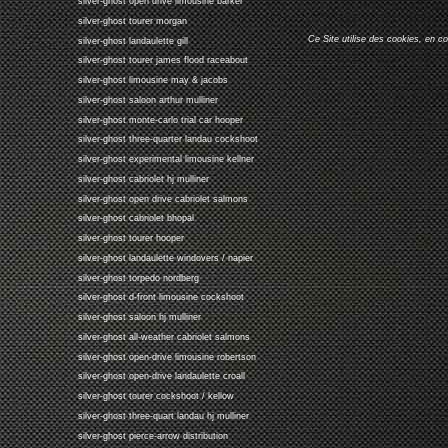
silver-ghost open drive limousine barker
silver-ghost tourer morgan
Ce Site utilise des cookies, en c
silver-ghost landaulette gill
silver-ghost tourer james flood raceabout
silver-ghost limousine may & jacobs
silver-ghost saloon arthur mulliner
silver-ghost monte-carlo trial car hooper
silver-ghost three-quarter landau cockshoot
silver-ghost experimental limousine kellner
silver-ghost cabriolet hj mulliner
silver-ghost open drive cabriolet salmons
silver-ghost cabriolet bhopal
silver-ghost tourer hooper
silver-ghost landaulette windovers / napier
silver-ghost torpedo nordberg
silver-ghost d-front limousine cockshoot
silver-ghost saloon hj mulliner
silver-ghost all-weather cabriolet salmons
silver-ghost open-drive limousine robertson
silver-ghost open-drive landaulette croall
silver-ghost tourer cockshoot / kellow
silver-ghost three-quart landau hj mulliner
silver-ghost pierce-arrow distribution