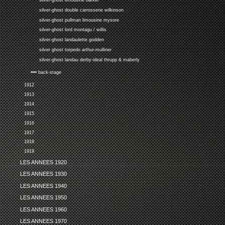
silver-ghost limousine barker
silver-ghost double carrosserie wilkinson
silver-ghost pullman limousine mysore
silver-ghost lord montagu / willis
silver-ghost landaulette godden
silver ghost torpedo arthur-mulliner
silver-ghost landau derby-ideal thrupp & maberly
•••• back-stage
1912
1913
1914
1915
1916
1917
1918
1919
LES ANNEES 1920
LES ANNEES 1930
LES ANNEES 1940
LES ANNEES 1950
LES ANNEES 1960
LES ANNEES 1970