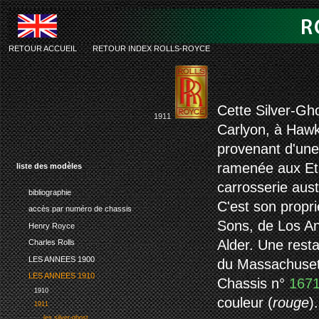
RETOUR ACCUEIL
-
RETOUR INDEX ROLLS-ROYCE
rolls-royce silver
Cette Silver-Gh
1911
Carlyon, à Hawk
provenant d'une
ramenée aux Eta
liste des modèles
carrosserie aus
bibliographie
C'est son propri
accès par numéro de chassis
Sons, de Los An
Henry Royce
Alder. Une resta
Charles Rolls
LES ANNEES 1900
du Massachuset
LES ANNEES 1910
Chassis n°
167
1910
couleur (
rouge
)
1911
les silver-ghost