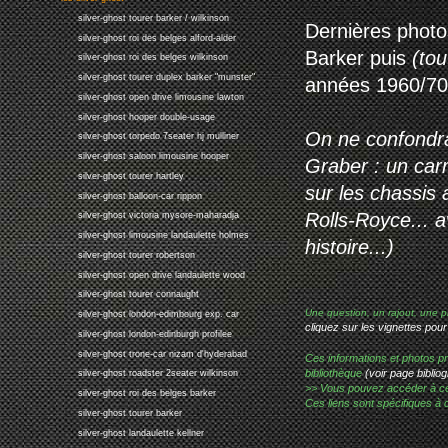
silver-ghost tourer barker / wilkinson
Dernières photos
silver-ghost roi des belges alford-alder
Barker puis
(tou
silver-ghost roi des belges wilkinson
silver-ghost tourer duplex barker "munster"
années 1960/70
silver-ghost open drive limousine lawton
silver-ghost hooper double-usage
On ne confondra
silver-ghost torpedo 7seater hj mulliner
silver-ghost saloon limousine hooper
Graber : un car
silver-ghost tourer hartley
sur les chassis 
silver-ghost balloon-car rippon
Rolls-Royce... av
silver-ghost victoria mysore-maharadja
silver-ghost limousine landaulette holmes
histoire...)
silver-ghost tourer robertson
silver-ghost open drive landaulette wood
silver-ghost tourer connaught
Une question, un rajout, une p
silver-ghost london-edimbourg exp. car
cliquez sur les vignettes pour
silver-ghost london-edinburgh profilee
silver-ghost trone-car nizam d'hyderabad
Ces informations et photos pr
bibliothèque
(voir page bibliog
silver-ghost roadster 2seater wilkinson
>> Vous pouvez accéder à ces p
silver-ghost roi des belges barker
Ces liens sont spécifiques à 
silver-ghost tourer barker
silver-ghost landaulette kellner