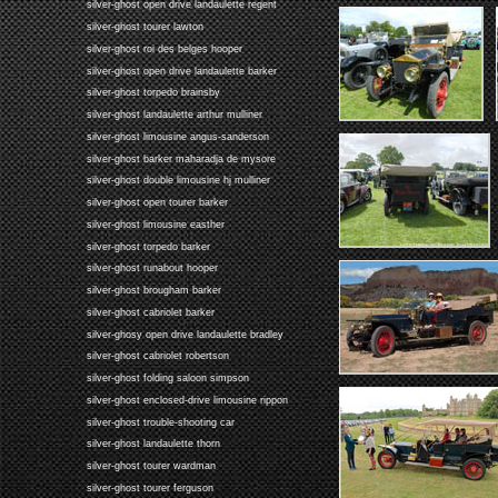
silver-ghost open drive landaulette regent
silver-ghost tourer lawton
silver-ghost roi des belges hooper
silver-ghost open drive landaulette barker
silver-ghost torpedo brainsby
silver-ghost landaulette arthur mulliner
silver-ghost limousine angus-sanderson
silver-ghost barker maharadja de mysore
silver-ghost double limousine hj mulliner
silver-ghost open tourer barker
silver-ghost limousine easther
silver-ghost torpedo barker
silver-ghost runabout hooper
silver-ghost brougham barker
silver-ghost cabriolet barker
silver-ghosy open drive landaulette bradley
silver-ghost cabriolet robertson
silver-ghost folding saloon simpson
silver-ghost enclosed-drive limousine rippon
silver-ghost trouble-shooting car
silver-ghost landaulette thorn
silver-ghost tourer wardman
silver-ghost tourer ferguson