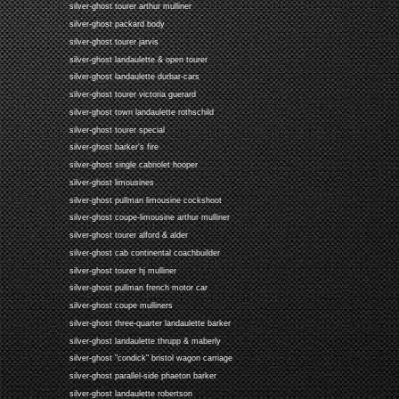
silver-ghost tourer arthur mulliner
silver-ghost packard body
silver-ghost tourer jarvis
silver-ghost landaulette & open tourer
silver-ghost landaulette durbar-cars
silver-ghost tourer victoria guerard
silver-ghost town landaulette rothschild
silver-ghost tourer special
silver-ghost barker's fire
silver-ghost single cabriolet hooper
silver-ghost limousines
silver-ghost pullman limousine cockshoot
silver-ghost coupe-limousine arthur mulliner
silver-ghost tourer alford & alder
silver-ghost cab continental coachbuilder
silver-ghost tourer hj mulliner
silver-ghost pullman french motor car
silver-ghost coupe mulliners
silver-ghost three-quarter landaulette barker
silver-ghost landaulette thrupp & maberly
silver-ghost "condick" bristol wagon carriage
silver-ghost parallel-side phaeton barker
silver-ghost landaulette robertson