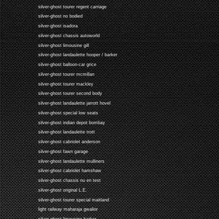
silver-ghost tourer regent carriage
silver-ghost no bodied
silver-ghost isadora
silver-ghost chassis autoworld
silver-ghost limousine gill
silver-ghost landaulette hooper / barker
silver-ghost balloon-car grice
silver-ghost tourer mcmillan
silver-ghost tourer mackley
silver-ghost tourer second body
silver-ghost landaulette jarrott hovel
silver-ghost special low seats
silver-ghost indian depot bombay
silver-ghost landaulette trott
silver-ghost cabriolet anderson
silver-ghost fawn garage
silver-ghost landaulette mulliners
silver-ghost cabriolet hamshaw
silver-ghost chassis nu en test
silver-ghost original L.E.
silver-ghost tourer special maitland
light railway maharaja gwalior