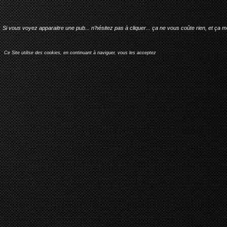
Si vous voyez apparaitre une pub... n'hésitez pas à cliquer... ça ne vous coûte rien, et ça 
Ce Site utilise des cookies, en continuant à naviguer, vous les acceptez