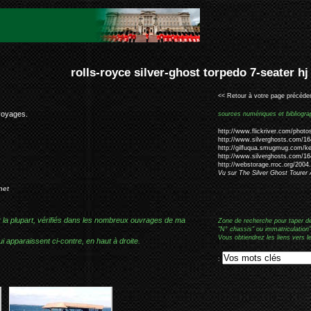
ver-ghost torpedo 7-seater hj mulliner #1644e
<< Retour à votre page précéden
 voyages.
sources numériques et bibliogra
http://www.flickriver.com/phot
http://www.silverghosts.com/1
http://gilfuqua.smugmug.com/
http://www.silverghosts.com/1
http://webstorage.rroc.org/200
Vu sur The Silver Ghost Tourer 
net
r la plupart, vérifiés dans les nombreux ouvrages de ma
Zone de recherche pour taper d
"N° chassis" ou immatriculation"
Vous obtiendrez les liens vers l
i apparaissent ci-contre, en haut à droite.
: