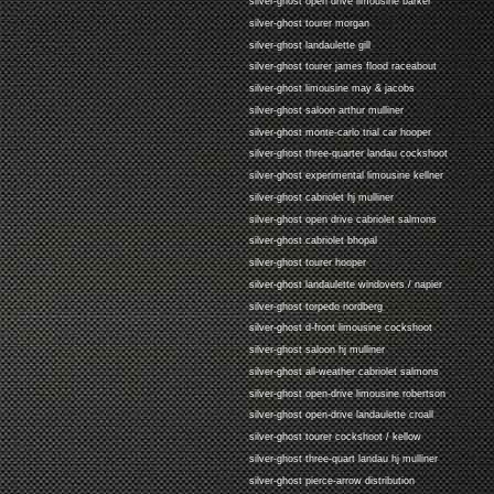
silver-ghost open drive limousine barker
silver-ghost tourer morgan
silver-ghost landaulette gill
silver-ghost tourer james flood raceabout
silver-ghost limousine may & jacobs
silver-ghost saloon arthur mulliner
silver-ghost monte-carlo trial car hooper
silver-ghost three-quarter landau cockshoot
silver-ghost experimental limousine kellner
silver-ghost cabriolet hj mulliner
silver-ghost open drive cabriolet salmons
silver-ghost cabriolet bhopal
silver-ghost tourer hooper
silver-ghost landaulette windovers / napier
silver-ghost torpedo nordberg
silver-ghost d-front limousine cockshoot
silver-ghost saloon hj mulliner
silver-ghost all-weather cabriolet salmons
silver-ghost open-drive limousine robertson
silver-ghost open-drive landaulette croall
silver-ghost tourer cockshoot / kellow
silver-ghost three-quart landau hj mulliner
silver-ghost pierce-arrow distribution