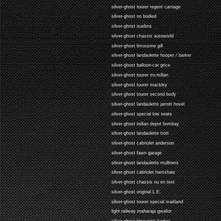
silver-ghost tourer regent carriage
silver-ghost no bodied
silver-ghost isadora
silver-ghost chassis autoworld
silver-ghost limousine gill
silver-ghost landaulette hooper / barker
silver-ghost balloon-car grice
silver-ghost tourer mcmillan
silver-ghost tourer mackley
silver-ghost tourer second body
silver-ghost landaulette jarrott hovel
silver-ghost special low seats
silver-ghost indian depot bombay
silver-ghost landaulette trott
silver-ghost cabriolet anderson
silver-ghost fawn garage
silver-ghost landaulette mulliners
silver-ghost cabriolet hamshaw
silver-ghost chassis nu en test
silver-ghost original L.E.
silver-ghost tourer special maitland
light railway maharaja gwalior