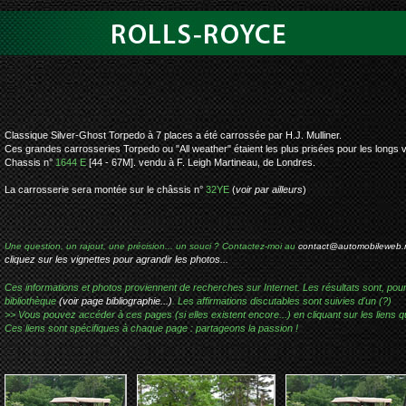
rolls-royce sil
Classique Silver-Ghost Torpedo à 7 places a été carrossée par H.J. Mulliner.
Ces grandes carrosseries Torpedo ou "All weather" étaient les plus prisées pour les longs
Chassis n°
1644 E
[44 - 67M]. vendu à F. Leigh Martineau, de Londres.
La carrosserie sera montée sur le châssis n°
32YE
(
voir par ailleurs
)
Une question, un rajout, une précision... un souci ? Contactez-moi au
contact@automobileweb.
cliquez sur les vignettes pour agrandir les photos...
Ces informations et photos proviennent de recherches sur Internet. Les résultats sont, pou
bibliothèque
(voir page bibliographie...)
. Les affirmations discutables sont suivies d'un (?)
>> Vous pouvez accéder à ces pages (si elles existent encore...) en cliquant sur les liens qu
Ces liens sont spécifiques à chaque page : partageons la passion !