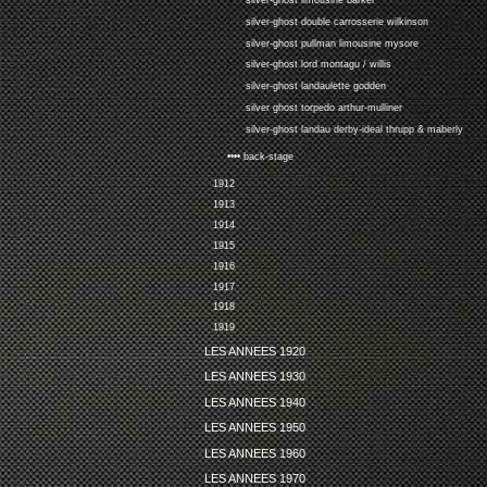
silver-ghost limousine barker
silver-ghost double carrosserie wilkinson
silver-ghost pullman limousine mysore
silver-ghost lord montagu / willis
silver-ghost landaulette godden
silver ghost torpedo arthur-mulliner
silver-ghost landau derby-ideal thrupp & maberly
•••• back-stage
1912
1913
1914
1915
1916
1917
1918
1919
LES ANNEES 1920
LES ANNEES 1930
LES ANNEES 1940
LES ANNEES 1950
LES ANNEES 1960
LES ANNEES 1970