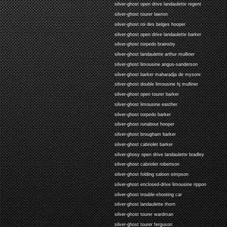
silver-ghost open drive landaulette regent
silver-ghost tourer lawton
silver-ghost roi des belges hooper
silver-ghost open drive landaulette barker
silver-ghost torpedo brainsby
silver-ghost landaulette arthur mulliner
silver-ghost limousine angus-sanderson
silver-ghost barker maharadja de mysore
silver-ghost double limousine hj mulliner
silver-ghost open tourer barker
silver-ghost limousine easther
silver-ghost torpedo barker
silver-ghost runabout hooper
silver-ghost brougham barker
silver-ghost cabriolet barker
silver-ghosy open drive landaulette bradley
silver-ghost cabriolet robertson
silver-ghost folding saloon simpson
silver-ghost enclosed-drive limousine rippon
silver-ghost trouble-shooting car
silver-ghost landaulette thorn
silver-ghost tourer wardman
silver-ghost tourer ferguson