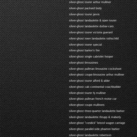
silver-ghost tourer arthur mulliner
silver-ghost packard body
silver-ghost tourer jarvis
silver-ghost landaulette & open tourer
silver-ghost landaulette durbar-cars
silver-ghost tourer victoria guerard
silver-ghost town landaulette rothschild
silver-ghost tourer special
silver-ghost barker's fire
silver-ghost single cabriolet hooper
silver-ghost limousines
silver-ghost pullman limousine cockshoot
silver-ghost coupe-limousine arthur mulliner
silver-ghost tourer alford & alder
silver-ghost cab continental coachbuilder
silver-ghost tourer hj mulliner
silver-ghost pullman french motor car
silver-ghost coupe mulliners
silver-ghost three-quarter landaulette barker
silver-ghost landaulette thrupp & maberly
silver-ghost "condick" bristol wagon carriage
silver-ghost parallel-side phaeton barker
silver-ghost landaulette robertson