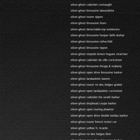
silver-ghost cabriolet connaught
silver-ghost limousine labourdette
silver-ghost tourer rippon
silver-ghost limousine thorn
silver-ghost detachable-top windovers
silver-ghost limousine hooper delhi durbar
silver-ghost limousine rothschild
silver-ghost limousine rippon
silver-ghost torpedo brown hugues strachan
silver-ghost cabriolet de ville cockshoot
silver-ghost limousine thrupp & maberly
silver-ghost open drive limousine barker
silver-ghost landaulette lawton
silver-ghost tourer roi des belges graber
silver-ghost open landaulette cockshoot
silver-ghost cabriolet the wrath barker
silver-ghost drophead coupe barker
silver-ghost open touring phaeton
silver-ghost open drive double landau barker
silver-ghost tourer french motor car
silver-ghost yellow fc ricardo
silver-ghost roi des belges littin