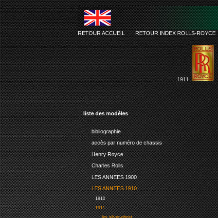
RETOUR ACCUEIL
-
RETOUR INDEX ROLLS-ROYCE
1911
liste des modèles
bibliographie
accès par numéro de chassis
Henry Royce
Charles Rolls
LES ANNEES 1900
LES ANNEES 1910
1910
1911
les silver-ghost