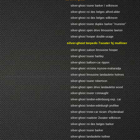
silver-ghost tourer barker / wilkinson
silver-ghost roi des belges alford-alder
silver-ghost roi des belges wilkinson
silver-ghost tourer duplex barker "munster"
silver-ghost open drive limousine lawton
silver-ghost hooper double-usage
silver-ghost torpedo 7seater hj mulliner
silver-ghost saloon limousine hooper
silver-ghost tourer hartley
silver-ghost balloon-car rippon
silver-ghost victoria mysore-maharadja
silver-ghost limousine landaulette holmes
silver-ghost tourer robertson
silver-ghost open drive landaulette wood
silver-ghost tourer connaught
silver-ghost london-edimbourg exp. car
silver-ghost london-edinburgh profilee
silver-ghost trone-car nizam d'hyderabad
silver-ghost roadster 2seater wilkinson
silver-ghost roi des belges barker
silver-ghost tourer barker
silver-ghost landaulette kellner