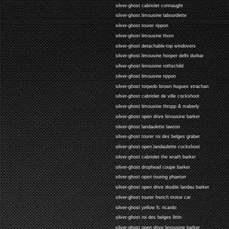
silver-ghost cabriolet connaught
silver-ghost limousine labourdette
silver-ghost tourer rippon
silver-ghost limousine thorn
silver-ghost detachable-top windovers
silver-ghost limousine hooper delhi durbar
silver-ghost limousine rothschild
silver-ghost limousine rippon
silver-ghost torpedo brown hugues strachan
silver-ghost cabriolet de ville cockshoot
silver-ghost limousine thrupp & maberly
silver-ghost open drive limousine barker
silver-ghost landaulette lawton
silver-ghost tourer roi des belges graber
silver-ghost open landaulette cockshoot
silver-ghost cabriolet the wrath barker
silver-ghost drophead coupe barker
silver-ghost open touring phaeton
silver-ghost open drive double landau barker
silver-ghost tourer french motor car
silver-ghost yellow fc ricardo
silver-ghost roi des belges littin
silver-ghost open drive limousine barker