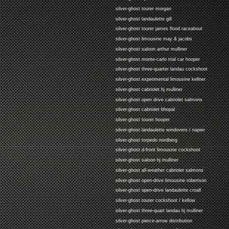
silver-ghost tourer morgan
silver-ghost landaulette gill
silver-ghost tourer james flood raceabout
silver-ghost limousine may & jacobs
silver-ghost saloon arthur mulliner
silver-ghost monte-carlo trial car hooper
silver-ghost three-quarter landau cockshoot
silver-ghost experimental limousine kellner
silver-ghost cabriolet hj mulliner
silver-ghost open drive cabriolet salmons
silver-ghost cabriolet bhopal
silver-ghost tourer hooper
silver-ghost landaulette windovers / napier
silver-ghost torpedo nordberg
silver-ghost d-front limousine cockshoot
silver-ghost saloon hj mulliner
silver-ghost all-weather cabriolet salmons
silver-ghost open-drive limousine robertson
silver-ghost open-drive landaulette croall
silver-ghost tourer cockshoot / kellow
silver-ghost three-quart landau hj mulliner
silver-ghost pierce-arrow distribution