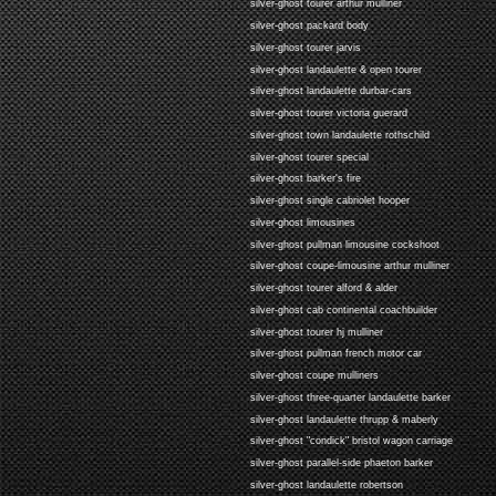
silver-ghost tourer arthur mulliner
silver-ghost packard body
silver-ghost tourer jarvis
silver-ghost landaulette & open tourer
silver-ghost landaulette durbar-cars
silver-ghost tourer victoria guerard
silver-ghost town landaulette rothschild
silver-ghost tourer special
silver-ghost barker's fire
silver-ghost single cabriolet hooper
silver-ghost limousines
silver-ghost pullman limousine cockshoot
silver-ghost coupe-limousine arthur mulliner
silver-ghost tourer alford & alder
silver-ghost cab continental coachbuilder
silver-ghost tourer hj mulliner
silver-ghost pullman french motor car
silver-ghost coupe mulliners
silver-ghost three-quarter landaulette barker
silver-ghost landaulette thrupp & maberly
silver-ghost "condick" bristol wagon carriage
silver-ghost parallel-side phaeton barker
silver-ghost landaulette robertson