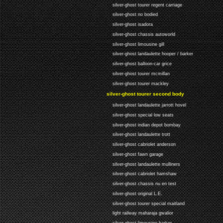
silver-ghost tourer regent carriage
silver-ghost no bodied
silver-ghost isadora
silver-ghost chassis autoworld
silver-ghost limousine gill
silver-ghost landaulette hooper / barker
silver-ghost balloon-car grice
silver-ghost tourer mcmillan
silver-ghost tourer mackley
silver-ghost tourer second body
silver-ghost landaulette jarrott hovel
silver-ghost special low seats
silver-ghost indian depot bombay
silver-ghost landaulette trott
silver-ghost cabriolet anderson
silver-ghost fawn garage
silver-ghost landaulette mulliners
silver-ghost cabriolet hamshaw
silver-ghost chassis nu en test
silver-ghost original L.E.
silver-ghost tourer special maitland
light railway maharaja gwalior