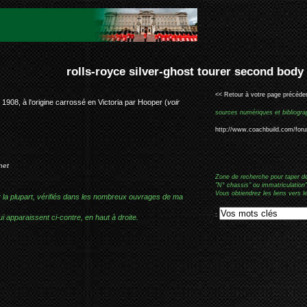
ver-ghost tourer second body #60714
<< Retour à votre page précéden
e 1908, à l'origine carrossé en Victoria par Hooper (
voir
sources numériques et bibliogra
http://www.coachbuild.com/for
net
Zone de recherche pour taper d
"N° chassis" ou immatriculation"
Vous obtiendrez les liens vers l
r la plupart, vérifiés dans les nombreux ouvrages de ma
:
i apparaissent ci-contre, en haut à droite.