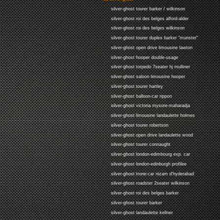
silver-ghost tourer barker / wilkinson
silver-ghost roi des belges alford-alder
silver-ghost roi des belges wilkinson
silver-ghost tourer duplex barker "munster"
silver-ghost open drive limousine lawton
silver-ghost hooper double-usage
silver-ghost torpedo 7seater hj mulliner
silver-ghost saloon limousine hooper
silver-ghost tourer hartley
silver-ghost balloon-car rippon
silver-ghost victoria mysore-maharadja
silver-ghost limousine landaulette holmes
silver-ghost tourer robertson
silver-ghost open drive landaulette wood
silver-ghost tourer connaught
silver-ghost london-edimbourg exp. car
silver-ghost london-edinburgh profilee
silver-ghost trone-car nizam d'hyderabad
silver-ghost roadster 2seater wilkinson
silver-ghost roi des belges barker
silver-ghost tourer barker
silver-ghost landaulette kellner