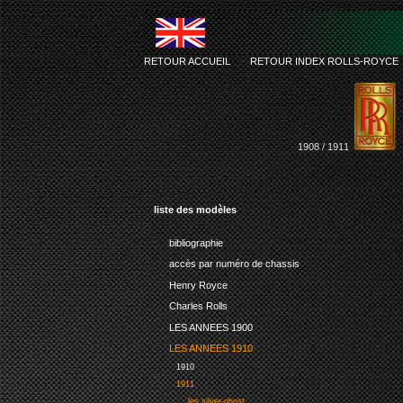
RETOUR ACCUEIL
-
RETOUR INDEX ROLLS-ROYCE
1908 / 1911
liste des modèles
bibliographie
accès par numéro de chassis
Henry Royce
Charles Rolls
LES ANNEES 1900
LES ANNEES 1910
1910
1911
les silver-ghost