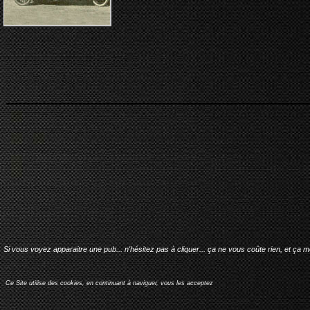
Si vous voyez apparaitre une pub... n'hésitez pas à cliquer... ça ne vous coûte rien, et ça 
Ce Site utilise des cookies, en continuant à naviguer, vous les acceptez