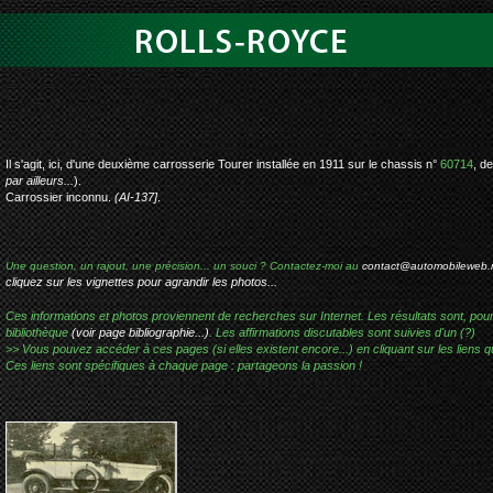
rolls-royce sil
Il s'agit, ici, d'une deuxième carrosserie Tourer installée en 1911 sur le chassis n°
60714
, d
par ailleurs...
).
Carrossier inconnu.
(AI-137]
.
Une question, un rajout, une précision... un souci ? Contactez-moi au
contact@automobileweb.
cliquez sur les vignettes pour agrandir les photos...
Ces informations et photos proviennent de recherches sur Internet. Les résultats sont, pou
bibliothèque
(voir page bibliographie...)
. Les affirmations discutables sont suivies d'un (?)
>> Vous pouvez accéder à ces pages (si elles existent encore...) en cliquant sur les liens qu
Ces liens sont spécifiques à chaque page : partageons la passion !