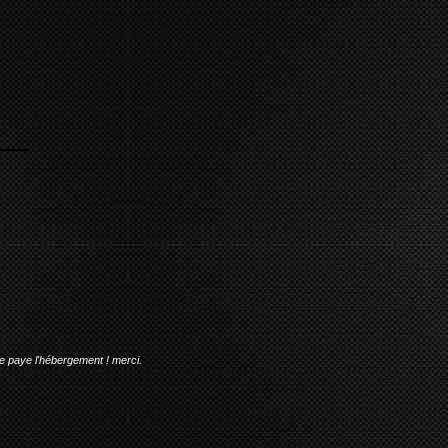
me paye l'hébergement ! merci.