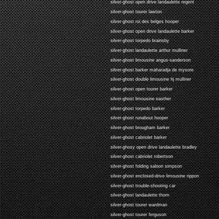
silver-ghost open drive landaulette regent
silver-ghost tourer lawton
silver-ghost roi des belges hooper
silver-ghost open drive landaulette barker
silver-ghost torpedo brainsby
silver-ghost landaulette arthur mulliner
silver-ghost limousine angus-sanderson
silver-ghost barker maharadja de mysore
silver-ghost double limousine hj mulliner
silver-ghost open tourer barker
silver-ghost limousine easther
silver-ghost torpedo barker
silver-ghost runabout hooper
silver-ghost brougham barker
silver-ghost cabriolet barker
silver-ghosy open drive landaulette bradley
silver-ghost cabriolet robertson
silver-ghost folding saloon simpson
silver-ghost enclosed-drive limousine rippon
silver-ghost trouble-shooting car
silver-ghost landaulette thorn
silver-ghost tourer wardman
silver-ghost tourer ferguson