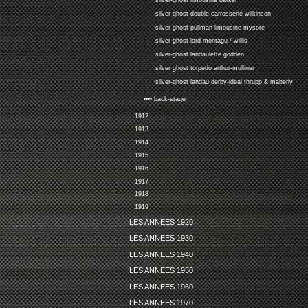
silver-ghost limousine barker
silver-ghost double carrosserie wilkinson
silver-ghost pullman limousine mysore
silver-ghost lord montagu / willis
silver-ghost landaulette godden
silver ghost torpedo arthur-mulliner
silver-ghost landau derby-ideal thrupp & maberly
•••• back-stage
1912
1913
1914
1915
1916
1917
1918
1919
LES ANNEES 1920
LES ANNEES 1930
LES ANNEES 1940
LES ANNEES 1950
LES ANNEES 1960
LES ANNEES 1970