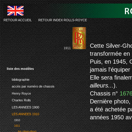
RETOUR ACCUEIL
-
RETOUR INDEX ROLLS-ROYCE
rolls-roy
Cette Silver-Gho
1911
transformée en
Puis, en 1945, G
jamais l'équiper
liste des modèles
Elle sera final
bibliographie
ailleurs...
).
accès par numéro de chassis
Chassis n°
167
Henry Royce
Dernière photo,
Charles Rolls
LES ANNEES 1900
a été achetée pa
LES ANNEES 1910
années 1950 ave
1910
1911
les silver-ghost