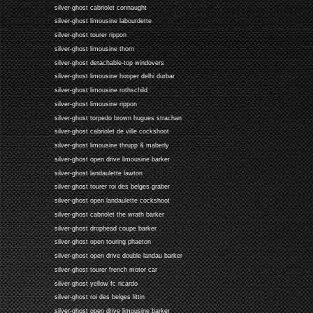
silver-ghost cabriolet connaught
silver-ghost limousine labourdette
silver-ghost tourer rippon
silver-ghost limousine thorn
silver-ghost detachable-top windovers
silver-ghost limousine hooper delhi durbar
silver-ghost limousine rothschild
silver-ghost limousine rippon
silver-ghost torpedo brown hugues strachan
silver-ghost cabriolet de ville cockshoot
silver-ghost limousine thrupp & maberly
silver-ghost open drive limousine barker
silver-ghost landaulette lawton
silver-ghost tourer roi des belges graber
silver-ghost open landaulette cockshoot
silver-ghost cabriolet the wrath barker
silver-ghost drophead coupe barker
silver-ghost open touring phaeton
silver-ghost open drive double landau barker
silver-ghost tourer french motor car
silver-ghost yellow fc ricardo
silver-ghost roi des belges littin
silver-ghost open drive limousine barker