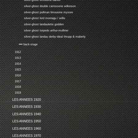
silver-ghost limousine barker
silver-ghost double carrosserie wilkinson
silver-ghost pullman limousine mysore
silver-ghost lord montagu / willis
silver-ghost landaulette godden
silver ghost torpedo arthur-mulliner
silver-ghost landau derby-ideal thrupp & maberly
•••• back-stage
1912
1913
1914
1915
1916
1917
1918
1919
LES ANNEES 1920
LES ANNEES 1930
LES ANNEES 1940
LES ANNEES 1950
LES ANNEES 1960
LES ANNEES 1970