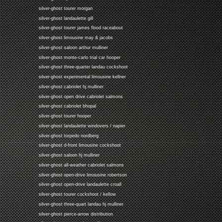
silver-ghost tourer morgan
silver-ghost landaulette gill
silver-ghost tourer james flood raceabout
silver-ghost limousine may & jacobs
silver-ghost saloon arthur mulliner
silver-ghost monte-carlo trial car hooper
silver-ghost three-quarter landau cockshoot
silver-ghost experimental limousine kellner
silver-ghost cabriolet hj mulliner
silver-ghost open drive cabriolet salmons
silver-ghost cabriolet bhopal
silver-ghost tourer hooper
silver-ghost landaulette windovers / napier
silver-ghost torpedo nordberg
silver-ghost d-front limousine cockshoot
silver-ghost saloon hj mulliner
silver-ghost all-weather cabriolet salmons
silver-ghost open-drive limousine robertson
silver-ghost open-drive landaulette croall
silver-ghost tourer cockshoot / kellow
silver-ghost three-quart landau hj mulliner
silver-ghost pierce-arrow distribution