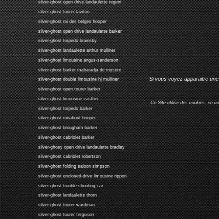
silver-ghost open drive landaulette regent
silver-ghost tourer lawton
silver-ghost roi des belges hooper
silver-ghost open drive landaulette barker
silver-ghost torpedo brainsby
silver-ghost landaulette arthur mulliner
silver-ghost limousine angus-sanderson
silver-ghost barker maharadja de mysore
Si vous voyez apparaitre une 
silver-ghost double limousine hj mulliner
silver-ghost open tourer barker
silver-ghost limousine easther
Ce Site utilise des cookies, en c
silver-ghost torpedo barker
silver-ghost runabout hooper
silver-ghost brougham barker
silver-ghost cabriolet barker
silver-ghosy open drive landaulette bradley
silver-ghost cabriolet robertson
silver-ghost folding saloon simpson
silver-ghost enclosed-drive limousine rippon
silver-ghost trouble-shooting car
silver-ghost landaulette thorn
silver-ghost tourer wardman
silver-ghost tourer ferguson