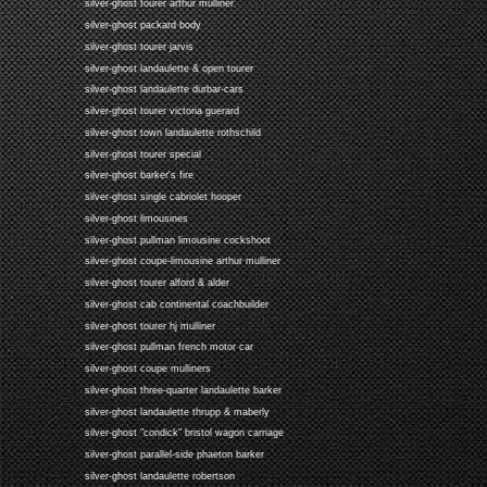
silver-ghost tourer arthur mulliner
silver-ghost packard body
silver-ghost tourer jarvis
silver-ghost landaulette & open tourer
silver-ghost landaulette durbar-cars
silver-ghost tourer victoria guerard
silver-ghost town landaulette rothschild
silver-ghost tourer special
silver-ghost barker's fire
silver-ghost single cabriolet hooper
silver-ghost limousines
silver-ghost pullman limousine cockshoot
silver-ghost coupe-limousine arthur mulliner
silver-ghost tourer alford & alder
silver-ghost cab continental coachbuilder
silver-ghost tourer hj mulliner
silver-ghost pullman french motor car
silver-ghost coupe mulliners
silver-ghost three-quarter landaulette barker
silver-ghost landaulette thrupp & maberly
silver-ghost "condick" bristol wagon carriage
silver-ghost parallel-side phaeton barker
silver-ghost landaulette robertson