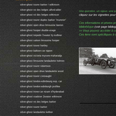
silver-ghost tourer barker / wilkinson
silver-ghost roi des belges alford-alder
Une question, un rajout, une p
cliquez sur les vignettes pour
silver-ghost roi des belges wilkinson
silver-ghost tourer duplex barker "munster"
Ces informations et photos pr
silver-ghost open drive limousine lawton
bibliothèque
(voir page bibliog
silver-ghost hooper double-usage
>> Vous pouvez accéder à ces p
Ces liens sont spécifiques à 
silver-ghost torpedo 7seater hj mulliner
silver-ghost saloon limousine hooper
silver-ghost tourer hartley
silver-ghost balloon-car rippon
silver-ghost victoria mysore-maharadja
silver-ghost limousine landaulette holmes
silver-ghost tourer robertson
silver-ghost open drive landaulette wood
silver-ghost tourer connaught
silver-ghost london-edimbourg exp. car
silver-ghost london-edinburgh profilee
silver-ghost trone-car nizam d'hyderabad
silver-ghost roadster 2seater wilkinson
silver-ghost roi des belges barker
silver-ghost tourer barker
silver-ghost landaulette kellner