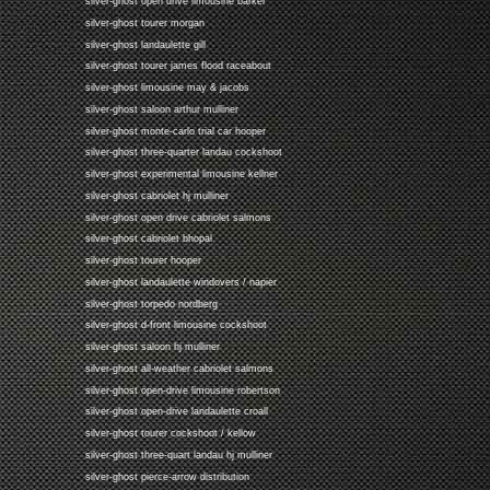
silver-ghost open drive limousine barker
silver-ghost tourer morgan
silver-ghost landaulette gill
silver-ghost tourer james flood raceabout
silver-ghost limousine may & jacobs
silver-ghost saloon arthur mulliner
silver-ghost monte-carlo trial car hooper
silver-ghost three-quarter landau cockshoot
silver-ghost experimental limousine kellner
silver-ghost cabriolet hj mulliner
silver-ghost open drive cabriolet salmons
silver-ghost cabriolet bhopal
silver-ghost tourer hooper
silver-ghost landaulette windovers / napier
silver-ghost torpedo nordberg
silver-ghost d-front limousine cockshoot
silver-ghost saloon hj mulliner
silver-ghost all-weather cabriolet salmons
silver-ghost open-drive limousine robertson
silver-ghost open-drive landaulette croall
silver-ghost tourer cockshoot / kellow
silver-ghost three-quart landau hj mulliner
silver-ghost pierce-arrow distribution