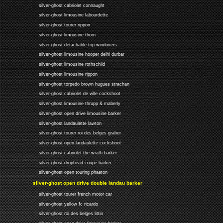
silver-ghost cabriolet connaught
silver-ghost limousine labourdette
silver-ghost tourer rippon
silver-ghost limousine thorn
silver-ghost detachable-top windovers
silver-ghost limousine hooper delhi durbar
silver-ghost limousine rothschild
silver-ghost limousine rippon
silver-ghost torpedo brown hugues strachan
silver-ghost cabriolet de ville cockshoot
silver-ghost limousine thrupp & maberly
silver-ghost open drive limousine barker
silver-ghost landaulette lawton
silver-ghost tourer roi des belges graber
silver-ghost open landaulette cockshoot
silver-ghost cabriolet the wrath barker
silver-ghost drophead coupe barker
silver-ghost open touring phaeton
silver-ghost open drive double landau barker
silver-ghost tourer french motor car
silver-ghost yellow fc ricardo
silver-ghost roi des belges littin