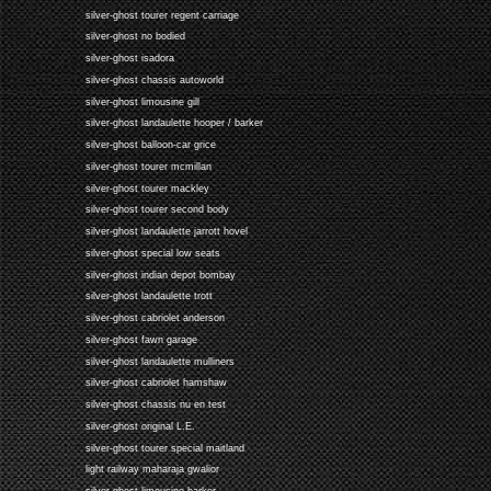
silver-ghost tourer regent carriage
silver-ghost no bodied
silver-ghost isadora
silver-ghost chassis autoworld
silver-ghost limousine gill
silver-ghost landaulette hooper / barker
silver-ghost balloon-car grice
silver-ghost tourer mcmillan
silver-ghost tourer mackley
silver-ghost tourer second body
silver-ghost landaulette jarrott hovel
silver-ghost special low seats
silver-ghost indian depot bombay
silver-ghost landaulette trott
silver-ghost cabriolet anderson
silver-ghost fawn garage
silver-ghost landaulette mulliners
silver-ghost cabriolet hamshaw
silver-ghost chassis nu en test
silver-ghost original L.E.
silver-ghost tourer special maitland
light railway maharaja gwalior