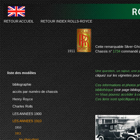
RETOUR ACCUEIL
-
RETOUR INDEX ROLLS-ROYCE
rolls-roy
Cette remarquable Silver-Gho
1911
Chassis n°
1734
commandé pa
Une question, un rajout, une p
liste des modèles
cliquez sur les vignettes pour
bibliographie
Ces informations et photos pr
bibliothèque
(voir page bibliog
accès par numéro de chassis
>> Vous pouvez accéder à ces p
Henry Royce
Ces liens sont spécifiques à 
Charles Rolls
LES ANNEES 1900
LES ANNEES 1910
1910
1911
les silver-ghost