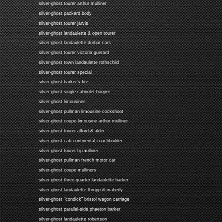
silver-ghost tourer arthur mulliner
silver-ghost packard body
silver-ghost tourer jarvis
silver-ghost landaulette & open tourer
silver-ghost landaulette durbar-cars
silver-ghost tourer victoria guerard
silver-ghost town landaulette rothschild
silver-ghost tourer special
silver-ghost barker's fire
silver-ghost single cabriolet hooper
silver-ghost limousines
silver-ghost pullman limousine cockshoot
silver-ghost coupe-limousine arthur mulliner
silver-ghost tourer alford & alder
silver-ghost cab continental coachbuilder
silver-ghost tourer hj mulliner
silver-ghost pullman french motor car
silver-ghost coupe mulliners
silver-ghost three-quarter landaulette barker
silver-ghost landaulette thrupp & maberly
silver-ghost "condick" bristol wagon carriage
silver-ghost parallel-side phaeton barker
silver-ghost landaulette robertson