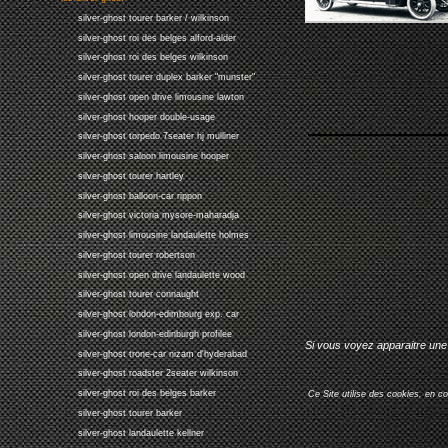
silver-ghost tourer barker / wilkinson
silver-ghost roi des belges alford-alder
silver-ghost roi des belges wilkinson
silver-ghost tourer duplex barker "munster"
silver-ghost open drive limousine lawton
silver-ghost hooper double-usage
silver-ghost torpedo 7seater hj mulliner
silver-ghost saloon limousine hooper
silver-ghost tourer hartley
silver-ghost balloon-car rippon
silver-ghost victoria mysore-maharadja
silver-ghost limousine landaulette holmes
silver-ghost tourer robertson
silver-ghost open drive landaulette wood
silver-ghost tourer connaught
silver-ghost london-edimbourg exp. car
silver-ghost london-edinburgh profilee
Si vous voyez apparaitre une 
silver-ghost trone-car nizam d'hyderabad
silver-ghost roadster 2seater wilkinson
silver-ghost roi des belges barker
Ce Site utilise des cookies, en c
silver-ghost tourer barker
silver-ghost landaulette kellner