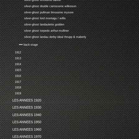
silver-ghost limousine barker
silver-ghost double carrosserie wilkinson
silver-ghost pullman limousine mysore
silver-ghost lord montagu / willis
silver-ghost landaulette godden
silver ghost torpedo arthur-mulliner
silver-ghost landau derby-ideal thrupp & maberly
•••• back-stage
1912
1913
1914
1915
1916
1917
1918
1919
LES ANNEES 1920
LES ANNEES 1930
LES ANNEES 1940
LES ANNEES 1950
LES ANNEES 1960
LES ANNEES 1970