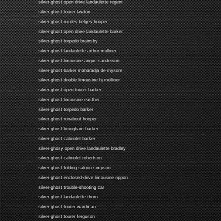
silver-ghost open drive landaulette regent
silver-ghost tourer lawton
silver-ghost roi des belges hooper
silver-ghost open drive landaulette barker
silver-ghost torpedo brainsby
silver-ghost landaulette arthur mulliner
silver-ghost limousine angus-sanderson
silver-ghost barker maharadja de mysore
silver-ghost double limousine hj mulliner
silver-ghost open tourer barker
silver-ghost limousine easther
silver-ghost torpedo barker
silver-ghost runabout hooper
silver-ghost brougham barker
silver-ghost cabriolet barker
silver-ghosy open drive landaulette bradley
silver-ghost cabriolet robertson
silver-ghost folding saloon simpson
silver-ghost enclosed-drive limousine rippon
silver-ghost trouble-shooting car
silver-ghost landaulette thorn
silver-ghost tourer wardman
silver-ghost tourer ferguson