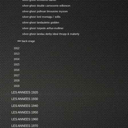
silver-ghost limousine barker
silver-ghost double carrosserie wilkinson
silver-ghost pullman limousine mysore
silver-ghost lord montagu / willis
silver-ghost landaulette godden
silver ghost torpedo arthur-mulliner
silver-ghost landau derby-ideal thrupp & maberly
•••• back-stage
1912
1913
1914
1915
1916
1917
1918
1919
LES ANNEES 1920
LES ANNEES 1930
LES ANNEES 1940
LES ANNEES 1950
LES ANNEES 1960
LES ANNEES 1970