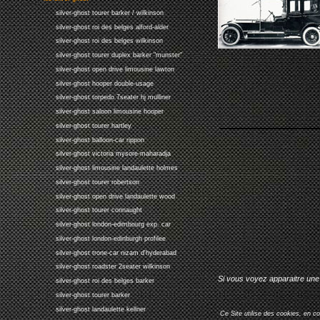
silver-ghost tourer barker / wilkinson
silver-ghost roi des belges alford-alder
silver-ghost roi des belges wilkinson
silver-ghost tourer duplex barker "munster"
silver-ghost open drive limousine lawton
silver-ghost hooper double-usage
silver-ghost torpedo 7seater hj mulliner
silver-ghost saloon limousine hooper
silver-ghost tourer hartley
silver-ghost balloon-car rippon
silver-ghost victoria mysore-maharadja
silver-ghost limousine landaulette holmes
silver-ghost tourer robertson
silver-ghost open drive landaulette wood
silver-ghost tourer connaught
silver-ghost london-edimbourg exp. car
silver-ghost london-edinburgh profilee
silver-ghost trone-car nizam d'hyderabad
silver-ghost roadster 2seater wilkinson
Si vous voyez apparaitre une 
silver-ghost roi des belges barker
silver-ghost tourer barker
silver-ghost landaulette kellner
Ce Site utilise des cookies, en c