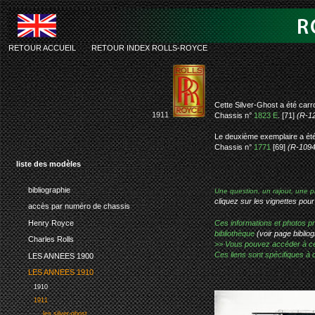
RETOUR ACCUEIL
-
RETOUR INDEX ROLLS-ROYCE
rolls-royc
Cette Silver-Ghost a été carr
1911
Chassis n°
1823 E
. [71]
(R-1
Le deuxième exemplaire a été 
Chassis n°
1771
[69]
(R-1094
liste des modèles
bibliographie
Une question, un rajout, une p
cliquez sur les vignettes pour
accès par numéro de chassis
Henry Royce
Ces informations et photos pr
bibliothèque
(voir page bibliog
Charles Rolls
>> Vous pouvez accéder à ces p
Ces liens sont spécifiques à 
LES ANNEES 1900
LES ANNEES 1910
1910
1911
les silver-ghost