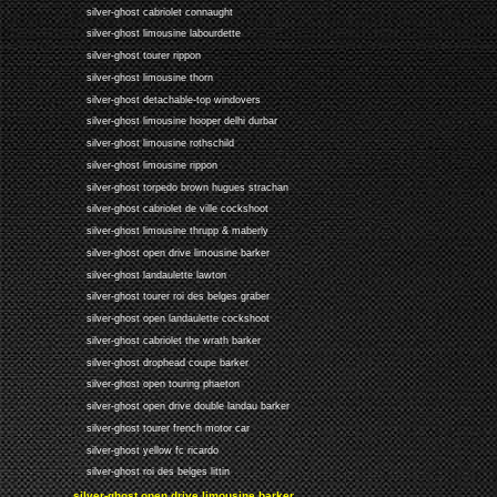
silver-ghost cabriolet connaught
silver-ghost limousine labourdette
silver-ghost tourer rippon
silver-ghost limousine thorn
silver-ghost detachable-top windovers
silver-ghost limousine hooper delhi durbar
silver-ghost limousine rothschild
silver-ghost limousine rippon
silver-ghost torpedo brown hugues strachan
silver-ghost cabriolet de ville cockshoot
silver-ghost limousine thrupp & maberly
silver-ghost open drive limousine barker
silver-ghost landaulette lawton
silver-ghost tourer roi des belges graber
silver-ghost open landaulette cockshoot
silver-ghost cabriolet the wrath barker
silver-ghost drophead coupe barker
silver-ghost open touring phaeton
silver-ghost open drive double landau barker
silver-ghost tourer french motor car
silver-ghost yellow fc ricardo
silver-ghost roi des belges littin
silver-ghost open drive limousine barker