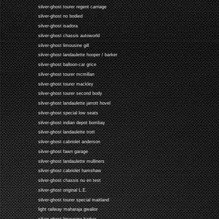
silver-ghost tourer regent carriage
silver-ghost no bodied
silver-ghost isadora
silver-ghost chassis autoworld
silver-ghost limousine gill
silver-ghost landaulette hooper / barker
silver-ghost balloon-car grice
silver-ghost tourer mcmillan
silver-ghost tourer mackley
silver-ghost tourer second body
silver-ghost landaulette jarrott hovel
silver-ghost special low seats
silver-ghost indian depot bombay
silver-ghost landaulette trott
silver-ghost cabriolet anderson
silver-ghost fawn garage
silver-ghost landaulette mulliners
silver-ghost cabriolet hamshaw
silver-ghost chassis nu en test
silver-ghost original L.E.
silver-ghost tourer special maitland
light railway maharaja gwalior