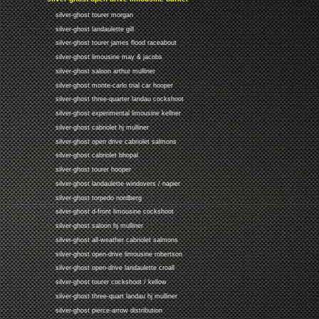
silver-ghost tourer morgan
silver-ghost landaulette gill
silver-ghost tourer james flood raceabout
silver-ghost limousine may & jacobs
silver-ghost saloon arthur mulliner
silver-ghost monte-carlo trial car hooper
silver-ghost three-quarter landau cockshoot
silver-ghost experimental limousine kellner
silver-ghost cabriolet hj mulliner
silver-ghost open drive cabriolet salmons
silver-ghost cabriolet bhopal
silver-ghost tourer hooper
silver-ghost landaulette windovers / napier
silver-ghost torpedo nordberg
silver-ghost d-front limousine cockshoot
silver-ghost saloon hj mulliner
silver-ghost all-weather cabriolet salmons
silver-ghost open-drive limousine robertson
silver-ghost open-drive landaulette croall
silver-ghost tourer cockshoot / kellow
silver-ghost three-quart landau hj mulliner
silver-ghost pierce-arrow distribution