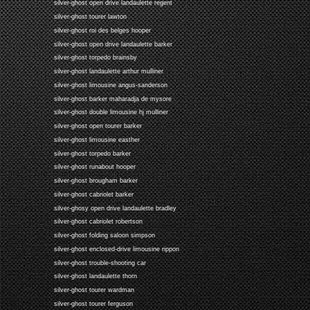
silver-ghost open drive landaulette regent
silver-ghost tourer lawton
silver-ghost roi des belges hooper
silver-ghost open drive landaulette barker
silver-ghost torpedo brainsby
silver-ghost landaulette arthur mulliner
silver-ghost limousine angus-sanderson
silver-ghost barker maharadja de mysore
silver-ghost double limousine hj mulliner
silver-ghost open tourer barker
silver-ghost limousine easther
silver-ghost torpedo barker
silver-ghost runabout hooper
silver-ghost brougham barker
silver-ghost cabriolet barker
silver-ghosy open drive landaulette bradley
silver-ghost cabriolet robertson
silver-ghost folding saloon simpson
silver-ghost enclosed-drive limousine rippon
silver-ghost trouble-shooting car
silver-ghost landaulette thorn
silver-ghost tourer wardman
silver-ghost tourer ferguson