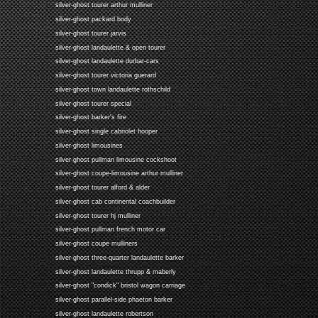
silver-ghost tourer arthur mulliner
silver-ghost packard body
silver-ghost tourer jarvis
silver-ghost landaulette & open tourer
silver-ghost landaulette durbar-cars
silver-ghost tourer victoria guerard
silver-ghost town landaulette rothschild
silver-ghost tourer special
silver-ghost barker's fire
silver-ghost single cabriolet hooper
silver-ghost limousines
silver-ghost pullman limousine cockshoot
silver-ghost coupe-limousine arthur mulliner
silver-ghost tourer alford & alder
silver-ghost cab continental coachbuilder
silver-ghost tourer hj mulliner
silver-ghost pullman french motor car
silver-ghost coupe mulliners
silver-ghost three-quarter landaulette barker
silver-ghost landaulette thrupp & maberly
silver-ghost "condick" bristol wagon carriage
silver-ghost parallel-side phaeton barker
silver-ghost landaulette robertson