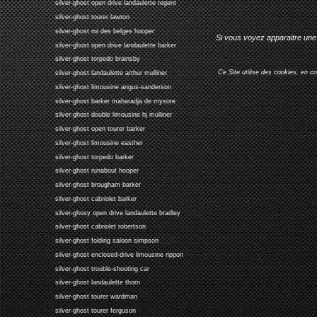
silver-ghost open drive landaulette regent
silver-ghost tourer lawton
silver-ghost roi des belges hooper
Si vous voyez apparaitre une 
silver-ghost open drive landaulette barker
silver-ghost torpedo brainsby
Ce Site utilise des cookies, en c
silver-ghost landaulette arthur mulliner
silver-ghost limousine angus-sanderson
silver-ghost barker maharadja de mysore
silver-ghost double limousine hj mulliner
silver-ghost open tourer barker
silver-ghost limousine easther
silver-ghost torpedo barker
silver-ghost runabout hooper
silver-ghost brougham barker
silver-ghost cabriolet barker
silver-ghosy open drive landaulette bradley
silver-ghost cabriolet robertson
silver-ghost folding saloon simpson
silver-ghost enclosed-drive limousine rippon
silver-ghost trouble-shooting car
silver-ghost landaulette thorn
silver-ghost tourer wardman
silver-ghost tourer ferguson