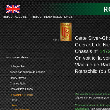
RETOUR ACCUEIL
-
RETOUR INDEX ROLLS-ROYCE
rolls-royce 
Cette Silver-Gho
1911
Guerard, de Nic
Chassis n°
147
On voit ici la v
liste des modèles
Vladimir de Rack
bibliographie
Rothschild (
ou 
accès par numéro de chassis
Henry Royce
Charles Rolls
LES ANNEES 1900
Une question, un rajout, une p
LES ANNEES 1910
cliquez sur les vignettes pour
1910
Ces informations et photos pr
1911
bibliothèque
(voir page bibliog
les silver-ghost