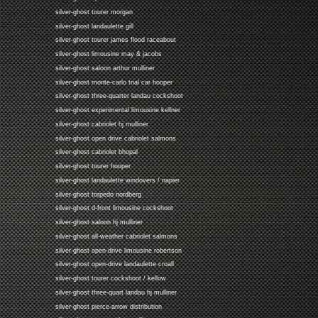
silver-ghost tourer morgan
silver-ghost landaulette gill
silver-ghost tourer james flood raceabout
silver-ghost limousine may & jacobs
silver-ghost saloon arthur mulliner
silver-ghost monte-carlo trial car hooper
silver-ghost three-quarter landau cockshoot
silver-ghost experimental limousine kellner
silver-ghost cabriolet hj mulliner
silver-ghost open drive cabriolet salmons
silver-ghost cabriolet bhopal
silver-ghost tourer hooper
silver-ghost landaulette windovers / napier
silver-ghost torpedo nordberg
silver-ghost d-front limousine cockshoot
silver-ghost saloon hj mulliner
silver-ghost all-weather cabriolet salmons
silver-ghost open-drive limousine robertson
silver-ghost open-drive landaulette croall
silver-ghost tourer cockshoot / kellow
silver-ghost three-quart landau hj mulliner
silver-ghost pierce-arrow distribution