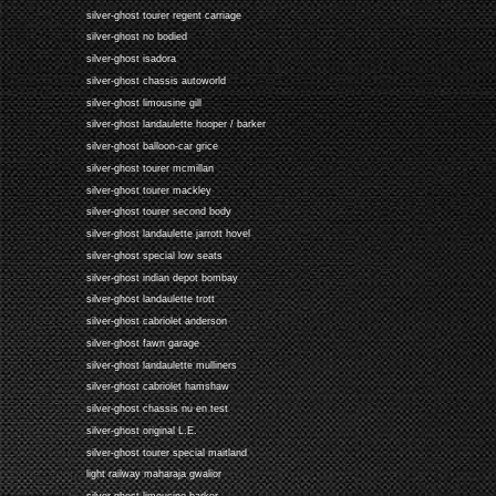
silver-ghost tourer regent carriage
silver-ghost no bodied
silver-ghost isadora
silver-ghost chassis autoworld
silver-ghost limousine gill
silver-ghost landaulette hooper / barker
silver-ghost balloon-car grice
silver-ghost tourer mcmillan
silver-ghost tourer mackley
silver-ghost tourer second body
silver-ghost landaulette jarrott hovel
silver-ghost special low seats
silver-ghost indian depot bombay
silver-ghost landaulette trott
silver-ghost cabriolet anderson
silver-ghost fawn garage
silver-ghost landaulette mulliners
silver-ghost cabriolet hamshaw
silver-ghost chassis nu en test
silver-ghost original L.E.
silver-ghost tourer special maitland
light railway maharaja gwalior