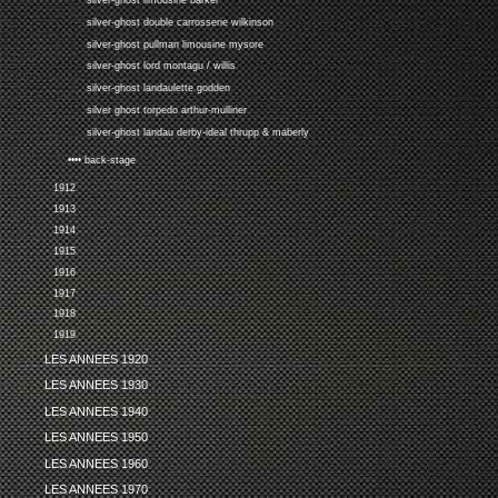
silver-ghost limousine barker
silver-ghost double carrosserie wilkinson
silver-ghost pullman limousine mysore
silver-ghost lord montagu / willis
silver-ghost landaulette godden
silver ghost torpedo arthur-mulliner
silver-ghost landau derby-ideal thrupp & maberly
•••• back-stage
1912
1913
1914
1915
1916
1917
1918
1919
LES ANNEES 1920
LES ANNEES 1930
LES ANNEES 1940
LES ANNEES 1950
LES ANNEES 1960
LES ANNEES 1970