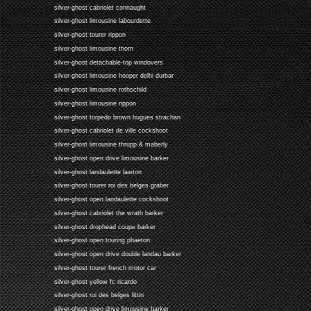
silver-ghost cabriolet connaught
silver-ghost limousine labourdette
silver-ghost tourer rippon
silver-ghost limousine thorn
silver-ghost detachable-top windovers
silver-ghost limousine hooper delhi durbar
silver-ghost limousine rothschild
silver-ghost limousine rippon
silver-ghost torpedo brown hugues strachan
silver-ghost cabriolet de ville cockshoot
silver-ghost limousine thrupp & maberly
silver-ghost open drive limousine barker
silver-ghost landaulette lawton
silver-ghost tourer roi des belges graber
silver-ghost open landaulette cockshoot
silver-ghost cabriolet the wrath barker
silver-ghost drophead coupe barker
silver-ghost open touring phaeton
silver-ghost open drive double landau barker
silver-ghost tourer french motor car
silver-ghost yellow fc ricardo
silver-ghost roi des belges littin
silver-ghost open drive limousine barker