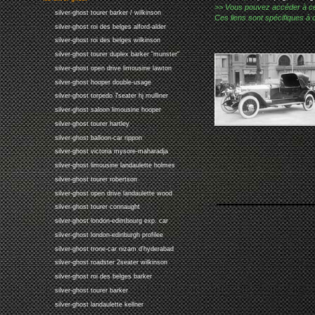
>> Vous pouvez accéder à ces p
silver-ghost tourer barker / wilkinson
Ces liens sont spécifiques à 
silver-ghost roi des belges alford-alder
silver-ghost roi des belges wilkinson
silver-ghost tourer duplex barker "munster"
silver-ghost open drive limousine lawton
silver-ghost hooper double-usage
silver-ghost torpedo 7seater hj mulliner
silver-ghost saloon limousine hooper
silver-ghost tourer hartley
silver-ghost balloon-car rippon
silver-ghost victoria mysore-maharadja
silver-ghost limousine landaulette holmes
silver-ghost tourer robertson
silver-ghost open drive landaulette wood
silver-ghost tourer connaught
silver-ghost london-edimbourg exp. car
silver-ghost london-edinburgh profilee
silver-ghost trone-car nizam d'hyderabad
silver-ghost roadster 2seater wilkinson
silver-ghost roi des belges barker
silver-ghost tourer barker
silver-ghost landaulette kellner