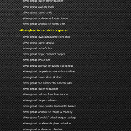
silver-ghost tourer arthur mulliner
silver-ghost packard body
silver-ghost tourer jarvis
silver-ghost landaulette & open tourer
silver-ghost landaulette durbar-cars
silver-ghost tourer victoria guerard
silver-ghost town landaulette rothschild
silver-ghost tourer special
silver-ghost barker's fire
silver-ghost single cabriolet hooper
silver-ghost limousines
silver-ghost pullman limousine cockshoot
silver-ghost coupe-limousine arthur mulliner
silver-ghost tourer alford & alder
silver-ghost cab continental coachbuilder
silver-ghost tourer hj mulliner
silver-ghost pullman french motor car
silver-ghost coupe mulliners
silver-ghost three-quarter landaulette barker
silver-ghost landaulette thrupp & maberly
silver-ghost "condick" bristol wagon carriage
silver-ghost parallel-side phaeton barker
silver-ghost landaulette robertson