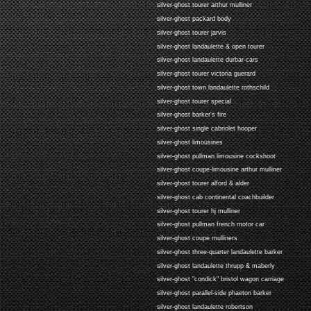
silver-ghost tourer arthur mulliner
silver-ghost packard body
silver-ghost tourer jarvis
silver-ghost landaulette & open tourer
silver-ghost landaulette durbar-cars
silver-ghost tourer victoria guerard
silver-ghost town landaulette rothschild
silver-ghost tourer special
silver-ghost barker's fire
silver-ghost single cabriolet hooper
silver-ghost limousines
silver-ghost pullman limousine cockshoot
silver-ghost coupe-limousine arthur mulliner
silver-ghost tourer alford & alder
silver-ghost cab continental coachbuilder
silver-ghost tourer hj mulliner
silver-ghost pullman french motor car
silver-ghost coupe mulliners
silver-ghost three-quarter landaulette barker
silver-ghost landaulette thrupp & maberly
silver-ghost "condick" bristol wagon carriage
silver-ghost parallel-side phaeton barker
silver-ghost landaulette robertson