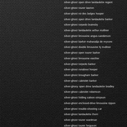
silver-ghost open drive landaulette regent
silver-ghost tourer lawton
silver-ghost roi des belges hooper
silver-ghost open drive landaulette barker
silver-ghost torpedo brainsby
silver-ghost landaulette arthur mulliner
silver-ghost limousine angus-sanderson
silver-ghost barker maharadja de mysore
silver-ghost double limousine hj mulliner
silver-ghost open tourer barker
silver-ghost limousine easther
silver-ghost torpedo barker
silver-ghost runabout hooper
silver-ghost brougham barker
silver-ghost cabriolet barker
silver-ghosy open drive landaulette bradley
silver-ghost cabriolet robertson
silver-ghost folding saloon simpson
silver-ghost enclosed-drive limousine rippon
silver-ghost trouble-shooting car
silver-ghost landaulette thorn
silver-ghost tourer wardman
silver-ghost tourer ferguson