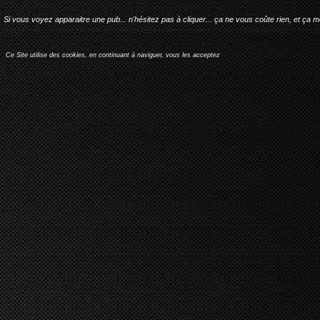
Si vous voyez apparaitre une pub... n'hésitez pas à cliquer... ça ne vous coûte rien, et ça 
Ce Site utilise des cookies, en continuant à naviguer, vous les acceptez