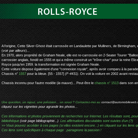
rolls-royce silv
A l'origine, Cette Silver-Ghost était carrossée en Landaulette par Mulliners, de Birmingham
(
voir par ailleurs
)...
En 1970, alors propriété de Graham Neale, elle est re-carrossée en 2-Seater Tourer "Balloo
carrossier anglais, fondé en 1555 et qui a même construit un "trône-char" pour la reine Eliza
Royce jusqu'en 1959. la transformation est signée Graham Neale.
Cette voiture dispose également d'une "connexion royale", après avoir comparu à la parade d
Chassis n°
1557
pour la bleue. [55 - 1557]
(F-4431)
. On voit la voiture en 2002 avant restau
Chassis inconnu pour l'autre modèle (
la mauve
)... Peut-être le
chassis n° 1513
dans son anc
Une question, un rajout, une précision... un souci ? Contactez-moi au
contact@automobileweb.
cliquez sur les vignettes pour agrandir les photos...
Ces informations et photos proviennent de recherches sur Internet. Les résultats sont, pou
bibliothèque
(voir page bibliographie...)
. Les affirmations discutables sont suivies d'un (?)
>> Vous pouvez accéder à ces pages (si elles existent encore...) en cliquant sur les liens qu
Ces liens sont spécifiques à chaque page : partageons la passion !