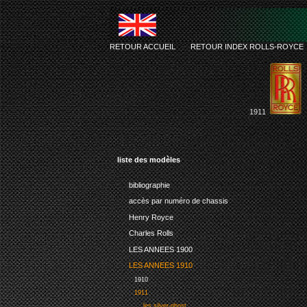
RETOUR ACCUEIL
-
RETOUR INDEX ROLLS-ROYCE
1911
liste des modèles
bibliographie
accès par numéro de chassis
Henry Royce
Charles Rolls
LES ANNEES 1900
LES ANNEES 1910
1910
1911
les silver-ghost