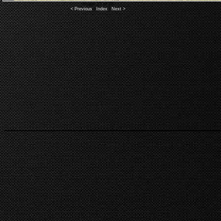
Image 15 of 28
< Previous
|
Index
|
Next >