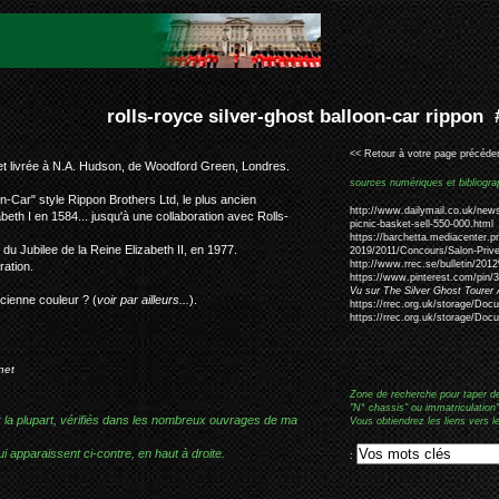
er-ghost balloon-car rippon #1557, #1513
<< Retour à votre page précéden
, et livrée à N.A. Hudson, de Woodford Green, Londres.
sources numériques et bibliogra
n-Car" style Rippon Brothers Ltd, le plus ancien
http://www.dailymail.co.uk/new
beth I en 1584... jusqu'à une collaboration avec Rolls-
picnic-basket-sell-550-000.html
https://barchetta.mediacenter.
u Jubilee de la Reine Elizabeth II, en 1977.
2019/2011/Concours/Salon-Priv
http://www.rrec.se/bulletin/20
ration.
https://www.pinterest.com/pin
Vu sur The Silver Ghost Tourer 
ienne couleur ? (
voir par ailleurs...
).
https://rrec.org.uk/storage/Doc
https://rrec.org.uk/storage/D
net
Zone de recherche pour taper d
"N° chassis" ou immatriculation"
r la plupart, vérifiés dans les nombreux ouvrages de ma
Vous obtiendrez les liens vers l
i apparaissent ci-contre, en haut à droite.
: