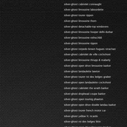
silver-ghost cabriolet connaught
silver-ghost limousine labourdette
silver-ghost tourer rippon
silver-ghost limousine thorn
silver-ghost detachable-top windovers
silver-ghost limousine hooper delhi durbar
silver-ghost limousine rothschild
silver-ghost limousine rippon
silver-ghost torpedo brown hugues strachan
silver-ghost cabriolet de ville cockshoot
silver-ghost limousine thrupp & maberly
silver-ghost open drive limousine barker
silver-ghost landaulette lawton
silver-ghost tourer roi des belges graber
silver-ghost open landaulette cockshoot
silver-ghost cabriolet the wrath barker
silver-ghost drophead coupe barker
silver-ghost open touring phaeton
silver-ghost open drive double landau barker
silver-ghost tourer french motor car
silver-ghost yellow fc ricardo
silver-ghost roi des belges littin