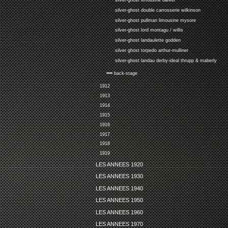
silver-ghost limousine barker
silver-ghost double carrosserie wilkinson
silver-ghost pullman limousine mysore
silver-ghost lord montagu / willis
silver-ghost landaulette godden
silver ghost torpedo arthur-mulliner
silver-ghost landau derby-ideal thrupp & maberly
•••• back-stage
1912
1913
1914
1915
1916
1917
1918
1919
LES ANNEES 1920
LES ANNEES 1930
LES ANNEES 1940
LES ANNEES 1950
LES ANNEES 1960
LES ANNEES 1970