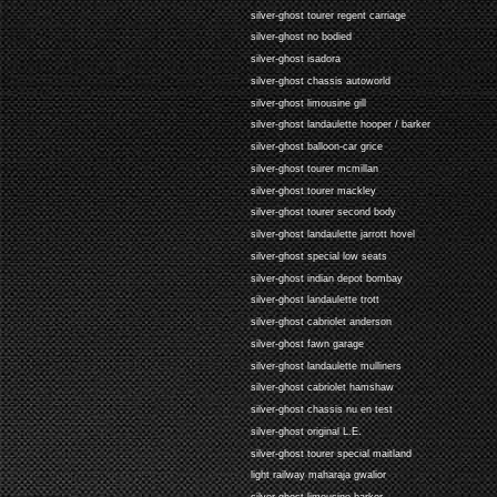
silver-ghost tourer regent carriage
silver-ghost no bodied
silver-ghost isadora
silver-ghost chassis autoworld
silver-ghost limousine gill
silver-ghost landaulette hooper / barker
silver-ghost balloon-car grice
silver-ghost tourer mcmillan
silver-ghost tourer mackley
silver-ghost tourer second body
silver-ghost landaulette jarrott hovel
silver-ghost special low seats
silver-ghost indian depot bombay
silver-ghost landaulette trott
silver-ghost cabriolet anderson
silver-ghost fawn garage
silver-ghost landaulette mulliners
silver-ghost cabriolet hamshaw
silver-ghost chassis nu en test
silver-ghost original L.E.
silver-ghost tourer special maitland
light railway maharaja gwalior