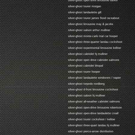
silver-ghost open drive limousine barker
silver-ghost tourer morgan
silver-ghost landaulette gill
silver-ghost tourer james flood raceabout
silver-ghost limousine may & jacobs
silver-ghost saloon arthur mulliner
silver-ghost monte-carlo trial car hooper
silver-ghost three-quarter landau cockshoot
silver-ghost experimental limousine kellner
silver-ghost cabriolet hj mulliner
silver-ghost open drive cabriolet salmons
silver-ghost cabriolet bhopal
silver-ghost tourer hooper
silver-ghost landaulette windovers / napier
silver-ghost torpedo nordberg
silver-ghost d-front limousine cockshoot
silver-ghost saloon hj mulliner
silver-ghost all-weather cabriolet salmons
silver-ghost open-drive limousine robertson
silver-ghost open-drive landaulette croall
silver-ghost tourer cockshoot / kellow
silver-ghost three-quart landau hj mulliner
silver-ghost pierce-arrow distribution