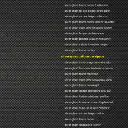
silver-ghost tourer barker / wilkinson
silver-ghost roi des belges alford-alder
silver-ghost roi des belges wilkinson
silver-ghost tourer duplex barker "munster"
silver-ghost open drive limousine lawton
silver-ghost hooper double-usage
silver-ghost torpedo 7seater hj mulliner
silver-ghost saloon limousine hooper
silver-ghost tourer hartley
silver-ghost balloon-car rippon
silver-ghost victoria mysore-maharadja
silver-ghost limousine landaulette holmes
silver-ghost tourer robertson
silver-ghost open drive landaulette wood
silver-ghost tourer connaught
silver-ghost london-edimbourg exp. car
silver-ghost london-edinburgh profilee
silver-ghost trone-car nizam d'hyderabad
silver-ghost roadster 2seater wilkinson
silver-ghost roi des belges barker
silver-ghost tourer barker
silver-ghost landaulette kellner